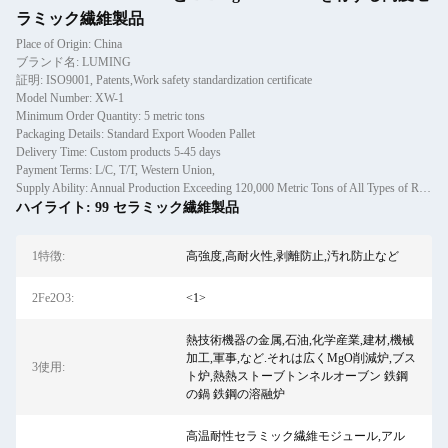
ラミック繊維製品
Place of Origin: China
ブランド名: LUMING
証明: ISO9001, Patents,Work safety standardization certificate
Model Number: XW-1
Minimum Order Quantity: 5 metric tons
Packaging Details: Standard Export Wooden Pallet
Delivery Time: Custom products 5-45 days
Payment Terms: L/C, T/T, Western Union,
Supply Ability: Annual Production Exceeding 120,000 Metric Tons of All Types of Refractory Materials Including Castables, Preforms, and Bric
ハイライト:
99 セラミック繊維製品
1特徴:
高強度,高耐火性,剥離防止,汚れ防止など
2Fe2O3:
<1>
熱技術機器の金属,石油,化学産業,建材,機械
加工,軍事,など.それは広くMgO削減炉,ブス
3使用:
ト炉,熱熱ストーブトンネルオーブン 鉄鋼
の鍋 鉄鋼の溶融炉
高温耐性セラミック繊維モジュール,アル