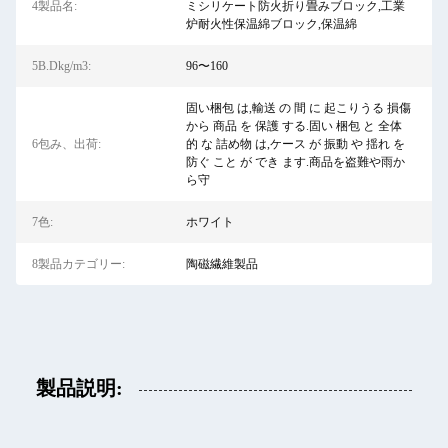
4製品名:
ミシリケート防火折り畳みブロック,工業
炉耐火性保温綿ブロック,保温綿
5B.Dkg/m3:
96〜160
固い梱包 は,輸送 の 間 に 起こりうる 損傷
から 商品 を 保護 する.固い 梱包 と 全体
6包み、出荷:
的 な 詰め物 は,ケース が 振動 や 揺れ を
防ぐ こと が でき ます.商品を盗難や雨か
ら守
7色:
ホワイト
8製品カテゴリー:
陶磁繊維製品
製品説明: