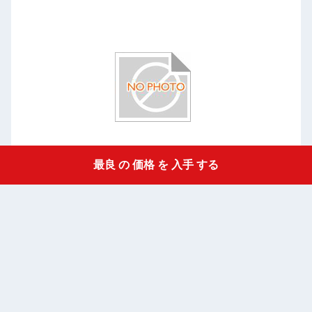
最良 の 価格 を 入手 する
Get a Quote
耐火性セラミック繊維板 アルミウムシリケート板 金属産業,
炉
鉄鋼産業,自動車炉
シ
最良 の 価格 を 入手 する