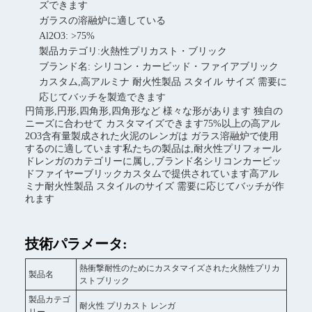
ズできます
ガラスの溶融炉に適している
Al2O3: >75%
製品カテゴリ:火熱性プリカスト・ブリック
ブランド名: シリコン・カービッド・ファイアブリック
カスタム,高アルミナ 耐火性製品 スタイル サイズ 需要に
応じてバッチを製造できます
円筒形,円形,四角形,四角形など 様々な形があります 独自の
ニーズに合わせて カスタマイズできます75%以上の高アル
2O3含有量製成された火泥のレンガは ガラス溶融炉で使用
するのに適しています私たちの製品は,耐火性プリフォール
ドレンガのカテゴリーに属し,ブランド名シリコンカービッ
ドファイヤーブリックカスタムで提供されています高アル
ミナ耐火性製品 スタイルのサイズ 需要に応じてバッチが作
れます
技術パラメータ:
熱衝撃耐性のためにカスタマイズされた火熱性プリカ
製品名
ストブリック
製品カテゴ
耐火性 プリカスト レンガ