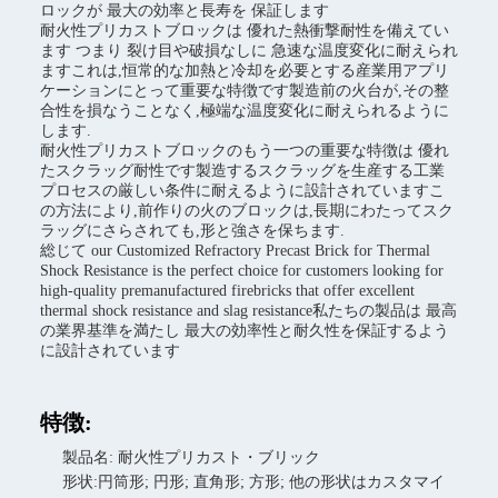
ロックが 最大の効率と長寿を 保証します
耐火性プリカストブロックは 優れた熱衝撃耐性を備えてい
ます つまり 裂け目や破損なしに 急速な温度変化に耐えられ
ますこれは,恒常的な加熱と冷却を必要とする産業用アプリ
ケーションにとって重要な特徴です製造前の火台が,その整
合性を損なうことなく,極端な温度変化に耐えられるように
します.
耐火性プリカストブロックのもう一つの重要な特徴は 優れ
たスクラッグ耐性です製造するスクラッグを生産する工業
プロセスの厳しい条件に耐えるように設計されていますこ
の方法により,前作りの火のブロックは,長期にわたってスク
ラッグにさらされても,形と強さを保ちます.
総じて our Customized Refractory Precast Brick for Thermal
Shock Resistance is the perfect choice for customers looking for
high-quality premanufactured firebricks that offer excellent
thermal shock resistance and slag resistance私たちの製品は 最高
の業界基準を満たし 最大の効率性と耐久性を保証するよう
に設計されています
特徴:
製品名: 耐火性プリカスト・ブリック
形状:円筒形; 円形; 直角形; 方形; 他の形状はカスタマイ