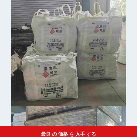
最良 の 価格 を 入手 する
Get a Quote