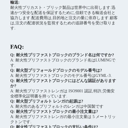
輸送:
耐火性プリカスト・ブリック製品は世界中に出荷します.迅
速かつ安全な配送を保証するために,信頼できる輸送会社と
協力します.配送費用は,目的地と注文の量に依存します.顧客
は,注文の配達状況を監視するための追跡番号を受け取りま
す.
FAQ:
Q: 耐火性プリファストブロックのブランド名は何ですか?
A: 耐火性プリファストブロックのブランド名はLUMINGで
す.
Q: 耐火型プリフォールドブロックのモデル番号は?
A: 耐火性プリファストブロックのモデル番号はGYML-3.
Q: 耐火性プリファストブロックにはどんな認証があります
か?
A: 耐火性プリファストレンガは ISO9001 認証,特許,労働安
全標準化証明書を持っています.
Q: 耐火型プリフォルト レンガの起源は?
A: 耐火性のあるプリフォルトのレンガは中国製です
Q: 耐火性プリファストブロックの最小注文量は?
A: 耐火性プリファストレンガの最小注文量は 5 メートリッ
クトンです.
Q: 耐火性プリファストブロックの支払い条件は?