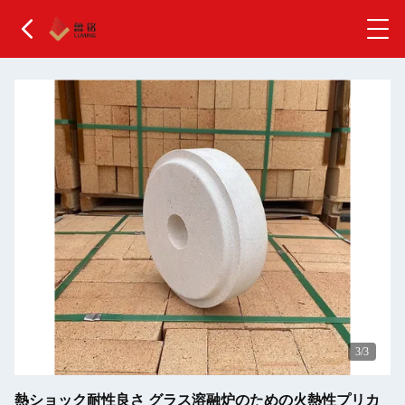
1
/3
熱ショック耐性良さ グラス溶融炉のための火熱性プリカ