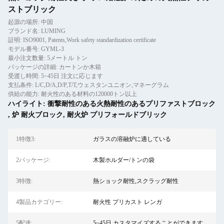
ストブリック
起源の場所: 中国
ブランド名: LUMING
証明: ISO9001, Patents,Work safety standardization certificate
モデル番号: GYML-3
最小注文数量: 5メートル トン
パッケージの詳細: カートンか木箱
受渡し時間: 5~45日 注文に応じます
支払条件: L/C,D/A,D/P,T/T,ウェスタンユニオン,マネーグラム
供給の能力: 耐火性のある材料の120000トン以上
ハイライト:
衝撃耐性のある火熱耐性のあるプリファストブロック
,
炉 耐火ブロック
,
耐火炉 プリフォールドブリック
1特徴3:
ガラスの溶融炉に適している
2パッケージ:
木製ホルダー/トンの袋
3特徴:
熱ショック耐性,スクラッグ耐性
4製品カテゴリー:
耐火性 プリカスト レンガ
5配達:
5~45日,カスタマイズすることができます