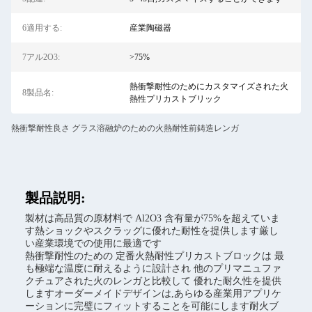
6適用する:
産業陶磁器
7アル2O3:
>75%
熱衝撃耐性のためにカスタマイズされた火
8製品名:
熱性プリカストブリック
熱衝撃耐性良さ グラス溶融炉のための火熱耐性前鋳造レンガ
製品説明:
製材は高品質の原材料で Al2O3 含有量が75%を超えていま
す熱ショックやスクラッグに優れた耐性を提供します厳し
い産業環境での使用に最適です
熱衝撃耐性のための 定番火熱耐性プリカストブロックは 最
も極端な温度に耐えるように設計され 他のプリマニュファ
クチュアされた火のレンガと比較して 優れた耐久性を提供
しますオーダーメイドデザインは,あらゆる産業用アプリケ
ーションに完璧にフィットすることを可能にします耐火ブ