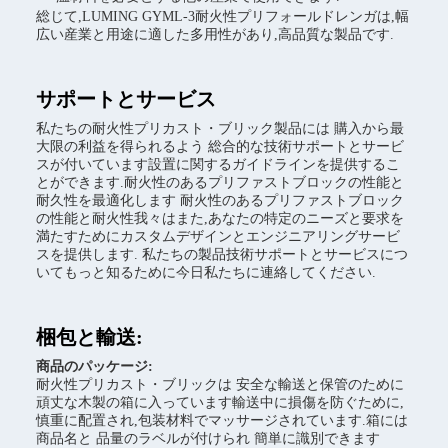
総じて,LUMING GYML-3耐火性プリフォールドレンガは,幅
広い産業と用途に適した多用性があり,高品質な製品です.
サポートとサービス
私たちの耐火性プリカスト・ブリック製品には 購入から最
大限の利益を得られるよう 総合的な技術サポートとサービ
スが付いています設置に関するガイドラインを提供するこ
とができます.耐火性のあるプリファストブロックの性能と
耐久性を最適化します 耐火性のあるプリファストブロック
の性能と耐火性我々はまた,あなたの特定のニーズと要求を
満たすためにカスタムデザインとエンジニアリングサービ
スを提供します. 私たちの製品技術サポートとサービスにつ
いてもっと知るために今日私たちに連絡してください.
梱包と輸送:
商品のパッケージ:
耐火性プリカスト・ブリックは 安全な輸送と保管のために
頑丈な木製の箱に入っています輸送中に損傷を防ぐために,
慎重に配置され,包装材料でマッサージされています.箱には
商品名と 品量のラベルが付けられ 簡単に識別できます