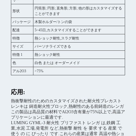
リー
円筒形; 円形; 直角形; 方形; 他の形はカスタマイズする
形状
ことができます
パッケージ
木製ホルダー/トンの袋
配達
5~45日,カスタマイズすることができます
特徴
熱ショック耐性,スラグ耐性
サイズ
パーソナライズできる
特徴 1
熱ショック耐性
色
白色 または オーダーメイド
アル2O3
>75%
応用:
熱衝撃耐性のためのカスタマイズされた耐火性プレカスト
レンキは 鋳造耐火性ブロック,熱耐性のある前鋳造のレンガ
この製品は高品質の材料でAl2O3含有量が75%以上で,高温ア
プリケーションに最適です.
LUMING GYML-3 耐火性 プリファスト レンガ は,鉄鋼 工
業,水泥 工場,発電所 など,熱衝撃 耐性 を 要求 する 産業 で
使う の に ぴったり です.これらの産業は通常 高温や熱ショ