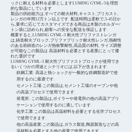
ックに耐える材料を必要としますLUMING GYML-3を理想
的な製品にしています
製品の供給能力は,すべての耐火材料,キャスト,プリカスト,
レンガの年間12万トン以上です. 配送時間は柔軟で,5-45日か
ら,要求に応じてカスタマイズできる商品は木製のホルダー/
トン袋に詰められ,顧客への安全な配送を保証します.
概要すると,LUMING GYML-3 耐火性プリファストレンガ
は,鋳造耐火ブロック,プリファブリック耐火性レンガ,熱耐性
のある前鋳造のレンガ熱衝撃耐性,高品質の材料, サイズ調整
が可能なこの製品は 高温材料を必要とする産業にとって優
れた選択です
LUMING GYML-3 耐火性プリファストブロックが使用でき
るいくつかの用途とシナリオには,以下が含まれます.
鉄鋼工業: 高温と熱ショックが一般的な鉄鋼製造炉で使
用するのに最適です.
セメント工場:この製品は,セメント工場のオーブンや他
の高温プロセスで使用できます.
発電所: この製品は,ボイラーや発電所の他の高温アプリ
ケーションで使用するのに適しています.
化学工業:この製品は高温材料を必要とする化学プロセス
で使用できます.
他の高温産業:この製品は,ガラス製造,陶器製造などの高
温材料を必要とする他の産業で使用できます.