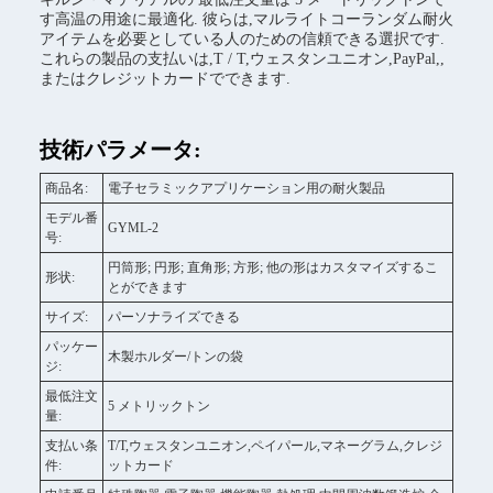
す高温の用途に最適化. 彼らは,マルライトコーランダム耐火
アイテムを必要としている人のための信頼できる選択です.
これらの製品の支払いは,T / T,ウェスタンユニオン,PayPal,,
またはクレジットカードでできます.
技術パラメータ:
商品名:
電子セラミックアプリケーション用の耐火製品
モデル番
GYML-2
号:
円筒形; 円形; 直角形; 方形; 他の形はカスタマイズするこ
形状:
とができます
サイズ:
パーソナライズできる
パッケー
木製ホルダー/トンの袋
ジ:
最低注文
5 メトリックトン
量:
支払い条
T/T,ウェスタンユニオン,ペイパール,マネーグラム,クレジ
件:
ットカード