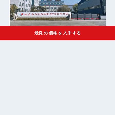
最良 の 価格 を 入手 する
Get a Quote