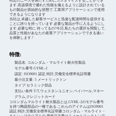
特定のニーズを満たすためにカスタマイズすることができ
ます.高温環境で優れた性能を備えるように設計されている
もの製品が原始的な状態で 工業用アプリケーションで使用
できるようになります
当社は,卓越した顧客サービスと迅速な配達時間を提供する
ことに誇りを持っています.必要な製品が手に入るようにし
ます.必要な時に 待ってるの?今日,私たちの選択を閲覧して,
品質と性能があなたの産業アプリケーションでできる違い
を体験します.!
特徴:
製品名: コルンダム・マルライト耐火性製品
モデル番号:GYML-2
認定: ISO9001 認定,特許,労働安全標準化証明書
最小注文量: 5 メートリックトン
タイプ:セラミック部品
支払い条件:T/T,ウェスタンユニオン,ペイパール,マネー
グラム,クレジットカード
コロンダムマルライト耐火製品とは,GYML-2のモデル番号
を持つ陶器部品の一種である.これらのアイテムはISO9001
認証,特許,労働安全標準化証明書コロンダム・マルライト・
キルン・マテリアルの 最低注文量は 5 メートリックトンで