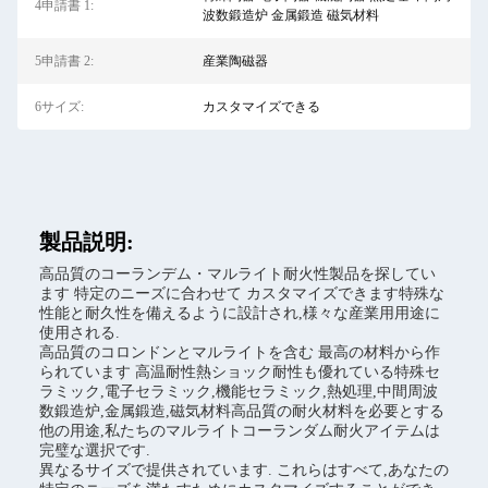
4申請書 1:
波数鍛造炉 金属鍛造 磁気材料
5申請書 2:
産業陶磁器
6サイズ:
カスタマイズできる
製品説明:
高品質のコーランデム・マルライト耐火性製品を探してい
ます 特定のニーズに合わせて カスタマイズできます特殊な
性能と耐久性を備えるように設計され,様々な産業用用途に
使用される.
高品質のコロンドンとマルライトを含む 最高の材料から作
られています 高温耐性熱ショック耐性も優れている特殊セ
ラミック,電子セラミック,機能セラミック,熱処理,中間周波
数鍛造炉,金属鍛造,磁気材料高品質の耐火材料を必要とする
他の用途,私たちのマルライトコーランダム耐火アイテムは
完璧な選択です.
異なるサイズで提供されています. これらはすべて,あなたの