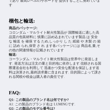
であり 最高レベルのサポートを 提供することに努めていま
す
梱包と輸送:
商品のパッケージ:
コロンダム・マルライト耐火性製品が 国際輸送に適した高
品質の包装材料に 慎重に詰め込まれています製品 は 安全
な 輸送 を 確保 する ため,しっかり し た 紙箱 や 木製 の 箱
に 詰め られ,保管 さ れ ます各パッケージには 商品名,量,そ
の他の関連情報が記載されています
輸送:
コーランダム・マルライト耐火性製品は世界中に発送しま
す. 発送方法は注文の量と目的地に依存します.信頼される国
際運送会社を利用して 迅速かつ安全な配達を保証します送
料は決算され,最終請求書に含まれます. 目的国によって課さ
れる関税や税金は購入者の責任です.
FAQ:
Q1: この製品のブランド名は何ですか?
A1: この製品のブランド名は LUMINGです.
Q2: この製品のモデル番号は?