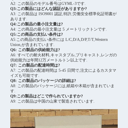
A2: この製品のモデル番号はGYML-3です.
Q3:この製品にはどんな認証がありますか?
A3: この製品は ISO9001 認証,特許,労働安全標準化証明書が
あります.
Q4:この製品の最小注文量は?
A4: この商品の最小注文量は 5 メートリックトンです.
Q5:この商品の支払い条件は?
A5:この商品の支払い条件には L/C,D/A,D/P,T/T,Western
Union,が含まれています.
Q6: この製品の供給能力は?
A6: すべての耐火材料,キャスタブル,プリキャスト,レンガの
供給能力は年間12万メートルトン以上です.
Q7: この製品の配達時間は?
A7: この製品の配達時間は 5-45 日間で,注文によるカスタマ
イズも可能です.
Q8: この製品のパッケージの詳細は?
A8: この製品のパッケージには,紙箱や木箱が含まれていま
す.
Q9:この製品はどこで作られていますか?
A9: この製品は中国の山東で製造されています.