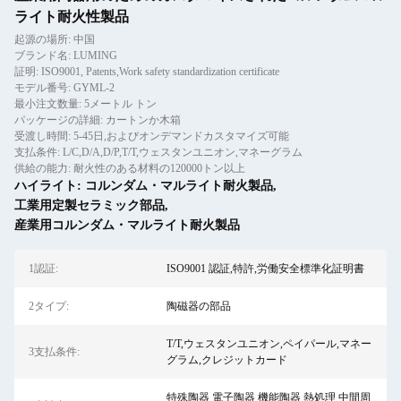
ライト耐火性製品
起源の場所: 中国
ブランド名: LUMING
証明: ISO9001, Patents,Work safety standardization certificate
モデル番号: GYML-2
最小注文数量: 5メートル トン
パッケージの詳細: カートンか木箱
受渡し時間: 5-45日,およびオンデマンドカスタマイズ可能
支払条件: L/C,D/A,D/P,T/T,ウェスタンユニオン,マネーグラム
供給の能力: 耐火性のある材料の120000トン以上
ハイライト:
コルンダム・マルライト耐火製品
,
工業用定製セラミック部品
,
産業用コルンダム・マルライト耐火製品
1認証:
ISO9001 認証,特許,労働安全標準化証明書
2タイプ:
陶磁器の部品
T/T,ウェスタンユニオン,ペイパール,マネー
3支払条件:
グラム,クレジットカード
特殊陶器 電子陶器 機能陶器 熱処理 中間周