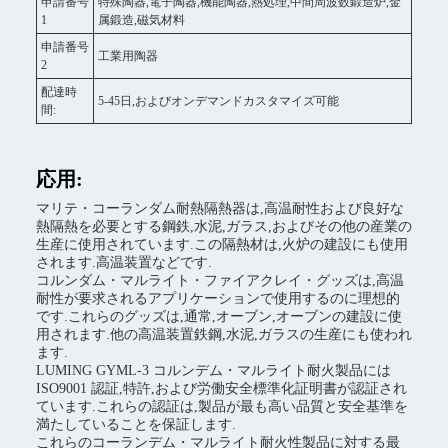
申請番号
特殊陶器,電子陶器,機能陶器,熱処理,中間周波数鍛造炉,金
1
属鍛造,磁気材料
申請番号
工業用陶器
2
配達時
5-45日,およびオンデマンドカスタマイズ可能
間:
応用:
マリテ・コーランダム耐熱隔熱器は,高温耐性および良好な
熱隔熱を必要とする鋼鉄,水泥,ガラス,およびその他の産業の
生産に使用されています.この隔熱材は,火炉の建設にも使用
されます.高温装置などです.
コルンダム・マルライト・ファイアクレイ・グッズは,高温
耐性が要求されるアプリケーションで使用するのに理想的
です.これらのグッズは,通常,オーブン,オーブンの建設に使
用されます.他の高温装置鉄鋼,水泥,ガラスの生産にも使われ
ます.
LUMING GYML-3 コルンデム・マルライト耐火製品には
ISO9001 認証,特許,および労働安全標準化証明書が認証され
ています.これらの認証は,製品が最も高い品質と安全基準を
満たしていることを保証します.
これらのコーランデム・マルライト耐火性製品に対する最