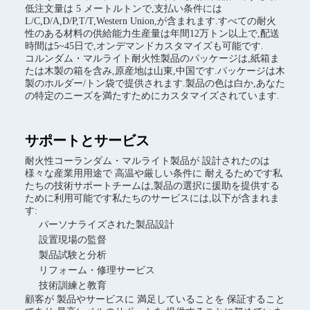
低注文量は 5 メートルトンで,支払い条件には
L/C,D/A,D/P,T/T,Western Union,が含まれます.すべての耐火
性のある材料の供給能力生産量は年間12万トン以上で,配送
時間は5~45日で,オンデマンドカスタマイズも可能です.
コルンダム・マルライト耐火性製品のパッケージは,紙箱ま
たは木製の箱を含み,原産地は山東,中国です.パッケージは木
製のホルダー/トン袋で提供されます.製品の色は白か,あなた
の特定のニーズを満たすためにカスタマイズされています.
サポートとサービス
耐火性コーランダム・マルライト製品が 設計されたのは
様々な産業用用途で 高温や厳しい条件に 耐えるためです私
たちの技術サポートチームは,製品の選択に援助を提供する
ために利用可能です私たちのサービスには,以下が含まれま
す:
パーソナライズされた製品設計
設置現場の監督
製品試験と分析
リフォーム・修理サービス
技術訓練と教育
顧客が 製品やサービスに 満足していることを 保証すること