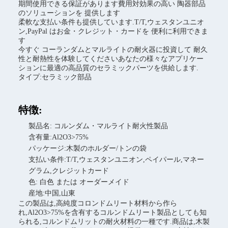
期間使用できる保証があります費用対効果の高い 陶器部品
のソリューションを 提供します
柔軟な支払い条件も提供しています.T/T,ウェスタンユニオ
ン,PayPal はお金・クレジット・カードを 便利に利用できま
す
今すぐ コーランダムとマルライトの耐火器に投資して 耐久
性と耐熱性を体験してくださいあなたの様々なアプリケー
ションに最適の高品質のセラミックパーツを供給します.
タイプ:セラミック部品
特徴:
製品名: コルンダム・マルライト耐火性製品
含有量:Al2O3>75%
パッケージ:木製のホルダー/トンの袋
支払い条件:T/T,ウェスタンユニオン,ペイパール,マネー
グラム,クレジットカード
色: 白色 または オーダーメイド
産地:中国,山東
この製品は,高純度コロンドムリート材料から作ら
れ,Al2O3>75%を含有するコルンドムリート製品としても知
られる,コルンドムリットの耐火材料の一種です.商品は,木製