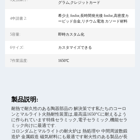
グラム,クレジットカード
希少土 fosfor,長時間発光後 fosfor,高密度カ
4申請書 2:
ービッド合金,リチウム電池 カソード材料
5容量:
即時カスタム化
6サイズ:
カスタマイズできる
7作業温度:
1650℃
製品説明:
耐熱で耐久性のある陶器部品の 解決策です私たちのコーロ
ンとマルライト火熱耐性装置は,最高温1650°Cに耐えるよう
に作られています特殊セラミック,電子セラミック,機能セラ
ミック向けに最適です.
コロンダムとマルライトの耐火炉は 熱処理や 中間周波数鍛
造炉 金属鍛造 磁気材料にも最適です耐火性のある製品が長