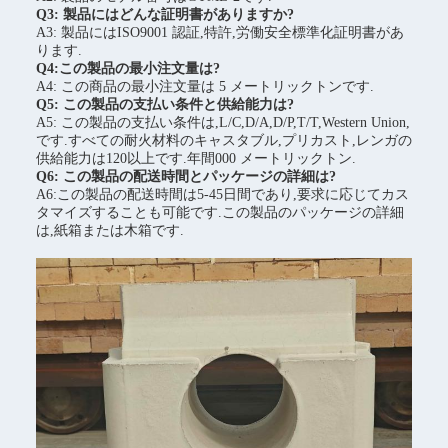
Q3: 製品にはどんな証明書がありますか?
A3: 製品にはISO9001 認証,特許,労働安全標準化証明書があ
ります.
Q4:この製品の最小注文量は?
A4: この商品の最小注文量は 5 メートリックトンです.
Q5: この製品の支払い条件と供給能力は?
A5: この製品の支払い条件は,L/C,D/A,D/P,T/T,Western Union,
です.すべての耐火材料のキャスタブル,プリカスト,レンガの
供給能力は120以上です.年間000 メートリックトン.
Q6: この製品の配送時間とパッケージの詳細は?
A6:この製品の配送時間は5-45日間であり,要求に応じてカス
タマイズすることも可能です.この製品のパッケージの詳細
は,紙箱または木箱です.