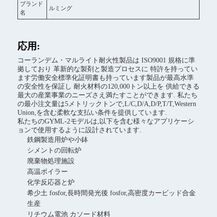
ブランド
ルミング
名
応用:
コーランデム・マルライト耐火性製品は ISO9001 規格に準
拠しており 革新的な製剤と製造プロセスに 特許を持ってい
ます労働安全標準化証明書も持っています製品が最高水準
の安全性を保証し 耐火材料の120,000トン以上を 供給できる
最大の産業事業のニーズさえ満たすことができます. 私たち
の最小注文量は5メトリックトンで,L/C,D/A,D/P,T/T,Western
Union,を含む柔軟な支払い条件を提供しています.
私たちのGYML-2モデルは,以下を含む様々なアプリケーシ
ョンで使用するように設計されています.
鉄鋼製造用炉や小鉢
シメントの回転炉
廃棄物処理施設
高温ボイラー
化学反応器と炉
希少土 fosfor,長時間発光後 fosfor,高密度カービッド合金
生産
リチウム電池 カソード材料