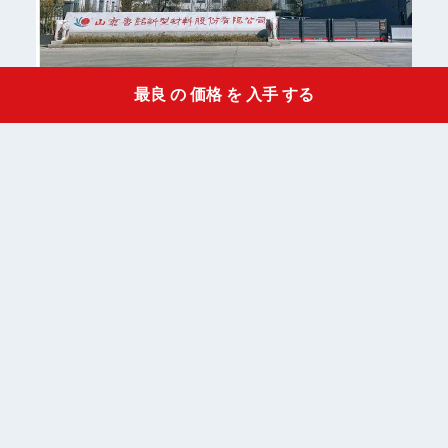
最良 の 価格 を 入手 する
Get a Quote