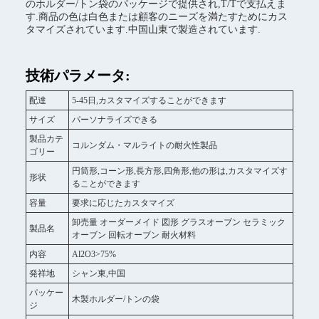
のホルダー/トン袋のパッケージで提供され,T/Tで支払えま
す.商品の色は白色または顧客のニーズを満たすためにカス
タマイズされています.中国山東で製造されています.
技術パラメータ:
配達
5-45日,カスタマイズすることができます
サイズ
パーソナライズできる
製品カテ
コルンダム・マルライトの耐火性製品
ゴリー
円筒形,コーン形,長方形,四角形,他の形は,カスタマイズす
形状
ることができます
容量
要求に応じたカスタマイズ
卸売量 オーダーメイド 図形 グラスオーブン セラミック
製品名
オーブン 回転オーブン 耐火材料
内容
Al2O3>75%
発祥地
シャン東,中国
パッケー
木製ホルダー/トンの袋
ジ