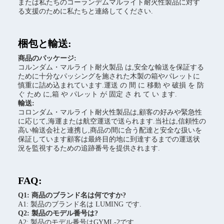
または私たちのコーランデムマルライト耐火性製品に対す
る支援のために私たちと連絡してください.
梱包と輸送:
商品のパッケージ:
コルンダム・マルライト耐火製品 は,安全な輸送を保証する
ために十分なパッシングを施された木製の箱やパレットに
慎重に詰め込まれています.運送 の 間 に 移動 や 破損 を 防
ぐ ため に,箱 や パレット が 固定 さ れ て い ます.
輸送:
コロンダム・マルライト耐火性製品は,顧客の好みや緊急性
に応じて,海運または航空運送で送られます.当社は,信頼性の
高い輸送会社と連携し,商品の間に合う配達と安全な扱いを
保証しています顧客は最終目的地に到達するまでの運送状
況を監視するための追跡番号を提供されます.
FAQ:
Q1: 商品のブランド名は何ですか?
A1: 製品のブランド名は LUMING です.
Q2: 製品のモデル番号は?
A2: 製品のモデル番号はGYML-2です.