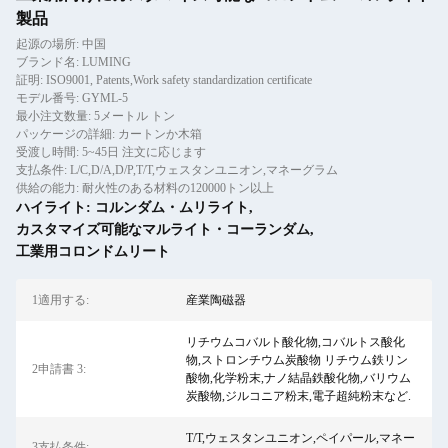
製品
起源の場所: 中国
ブランド名: LUMING
証明: ISO9001, Patents,Work safety standardization certificate
モデル番号: GYML-5
最小注文数量: 5メートル トン
パッケージの詳細: カートンか木箱
受渡し時間: 5~45日 注文に応じます
支払条件: L/C,D/A,D/P,T/T,ウェスタンユニオン,マネーグラム
供給の能力: 耐火性のある材料の120000トン以上
ハイライト:
コルンダム・ムリライト
,
カスタマイズ可能なマルライト・コーランダム
,
工業用コロンドムリート
1適用する:
産業陶磁器
リチウムコバルト酸化物,コバルトス酸化
物,ストロンチウム炭酸物 リチウム鉄リン
2申請書 3:
酸物,化学粉末,ナノ結晶鉄酸化物,バリウム
炭酸物,ジルコニア粉末,電子超純粉末など.
T/T,ウェスタンユニオン,ペイパール,マネー
3支払条件: