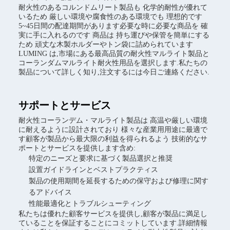
耐火性のあるコルンドムリート製品も 化学的耐性が優れて
いるため 厳しい環境や腐食性のある環境でも 理想的です
5~45日間の配達期間があります必要な時に必要な商品を 確
実に手に入れるのです 商品は 持ち運びや保管を簡単にする
ため 頑丈な木製ホルダーやトン袋に詰められています
LUMING は,市場にある最高品質の耐火性マルライト製品と
コーランダムマルライト耐火性用品を選択します.私たちの
製品について詳しく知り,注文するには今日ご連絡ください.
サポートとサービス
耐火性コーランデム・マルライト製品は 高温や厳しい環境
に耐えるように設計されており 様々な産業用用途に最適で
す顧客が製品から最大限の利益を得られるよう 技術的なサ
ポートとサービスを提供します含め:
特定のニーズと要求に基づく製品選択と推奨
設置ガイドラインとベストプラクティス
製品の使用期間を延長するための保守および修理に関す
るアドバイス
性能最適化とトラブルシューティング
私たちは優れた顧客サービスを提供し,顧客が製品に満足し
ていることを保証することにコミットしています.詳細情報