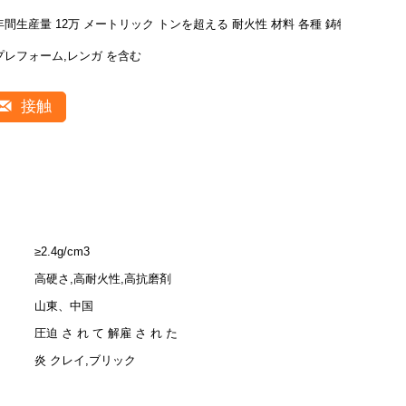
年間生産量 12万 メートリック トンを超える 耐火性 材料 各種 鋳物,
プレフォーム,レンガ を含む
接触
≥2.4g/cm3
高硬さ,高耐火性,高抗磨剤
山東、中国
圧迫 さ れ て 解雇 さ れ た
炎 クレイ,ブリック