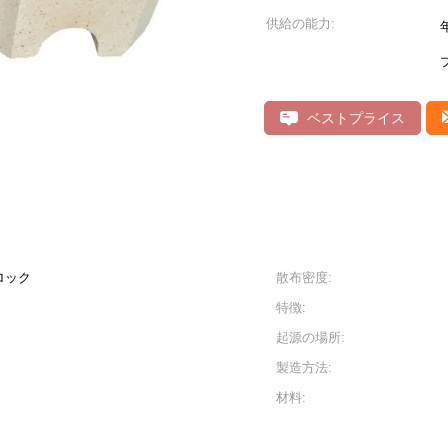
供給の能力:
ベストプライス
ロック
散布密度:
特徴:
起源の場所:
製造方法:
材料: