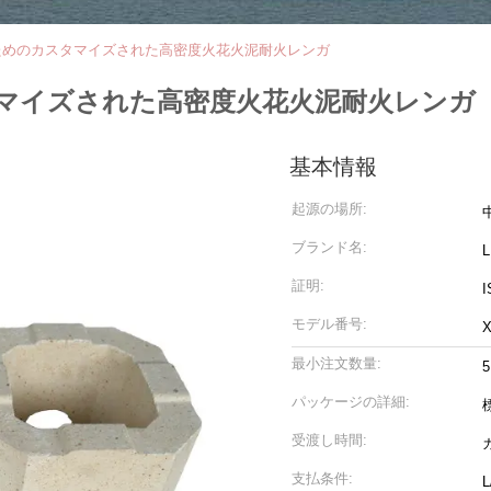
ためのカスタマイズされた高密度火花火泥耐火レンガ
マイズされた高密度火花火泥耐火レンガ
基本情報
起源の場所:
ブランド名:
証明:
I
モデル番号:
X
最小注文数量:
パッケージの詳細:
受渡し時間:
支払条件: