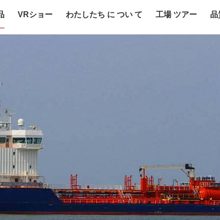
品
VRショー
わたしたち に つい て
工場 ツアー
品