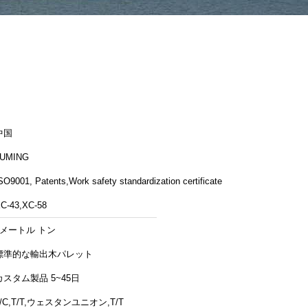
中国
LUMING
SO9001, Patents,Work safety standardization certificate
C-43,XC-58
5メートル トン
標準的な輸出木パレット
カスタム製品 5~45日
L/C,T/T,ウェスタンユニオン,T/T