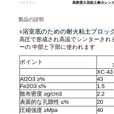
ハイライト:
高密度火花粘土耐火レン
製品の説明
v
浴室底のための耐火粘土ブロッ
高圧で形成され高温でシンターされ
ーの 中部と下部に使われます
ポイント
XC-43
Al2O3 ≥%
43
Fe2O3 ≤%
1.5
散布密度 ≥g/cm3
2.2
表面的な孔隙性 ≤%
20
圧縮強度 ≥Mpa
40