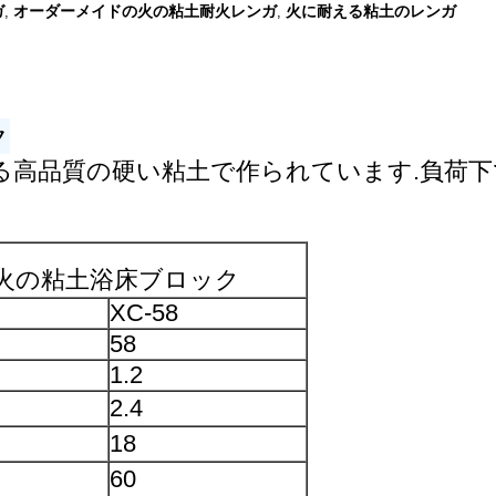
ガ
オーダーメイドの火の粘土耐火レンガ
火に耐える粘土のレンガ
,
,
ク
る高品質の硬い粘土で作られています.負荷
火の粘土浴床ブロック
XC-58
58
1.2
2.4
18
60