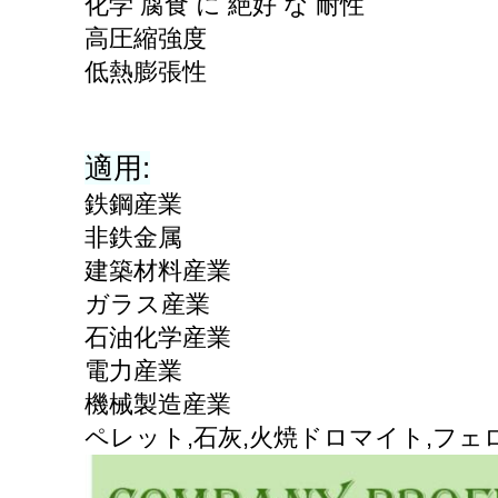
化学 腐食 に 絶好 な 耐性
高圧縮強度
低熱膨張性
適用:
鉄鋼産業
非鉄金属
建築材料産業
ガラス産業
石油化学産業
電力産業
機械製造産業
ペレット,石灰,火焼ドロマイト,フェ