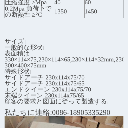
圧縮強度 ≥Mpa
40
60
0.2Mpa 負荷下で
1350
1450
の断熱性 ≥°C
サイズ:
一般的な形状:
表面積は
330×114×75,230×114×65,230×114×32mm,23
300×400×75mm
特殊形状:
サイドアーチ 230x114x75/70
サイドアーチ 230x114x75/65
エンドクイーン 230x114x75/70
末端クイーン 230x114x75/65
顧客の要求と図面に従って製造する.
私たちに連絡:0086-18905335290