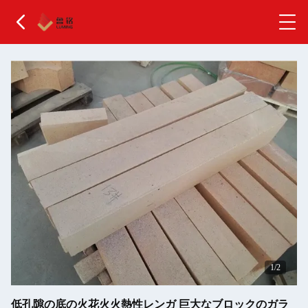
2
/2
低孔隙の底の火花火火熱性レンガ 巨大なブロックのガラ