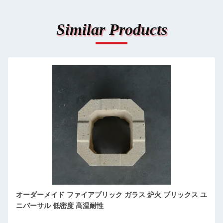
Similar Products
標準密度 圧縮強度 火 粘土 石工 温度屈折性 レンガ