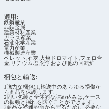
適用:
鉄鋼産業
非鉄金属
建築材料産業
ガラス産業
石油化学産業
電力産業
機械製造産業
ペレット,石灰,火焼ドロマイト,フェロ合
金,リチウム塩,化学および他の回転炉
梱包と輸送:
1強力な梱包は,輸送中のあらゆる損傷か
ら商品を保護します.
2固い包装と全体的な詰め込みは,ケース
の振動と揺れを防ぐことができます.
3商品を盗難や雨から守るために 必要な