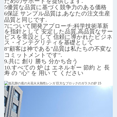
ためのサポートを提供します.
5優質な品質に基づく競争力のある価格
6保証 サンプル品質は,あなたの注文生産
品質と同じです.
7について
開発アプローチ:
科学技術革新
を指針として 安定した品質,高品質なサー
ビスを常設として 信頼に導かれたビジネ
ス・インテグリティを基礎として
8"顧客は神である"
品質は私たちの不変な
コミットメントです".
9.
共に 創り 勝ち 分かち合う
10.
すべての 炉 は エネルギー 節約 と 長
寿 の "心" を 用い て ください