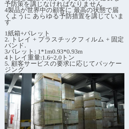
予防策を講じなければなりません
4製品が世界中の顧客に 最高の状態で届
くように あらゆる予防措置を講じていま
す
1紙箱+パレット
2. トレイ + プラスチックフィルム + 固定
バンド.
3パレット: 1*1m0.93*0.93m
4トレイ重量:1.6~2.0トン
5. 顧客サービスの要求に応じてパッケー
ジング