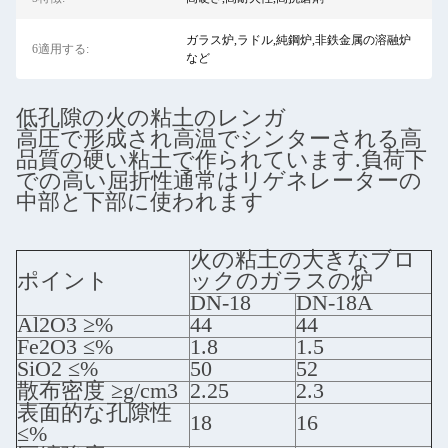
ガラス炉,ラドル,純鋼炉,非鉄金属の溶融炉
6適用する:
など
低孔隙の火の粘土のレンガ
高圧で形成され高温でシンターされる高
品質の硬い粘土で作られています.負荷下
での高い屈折性通常はリゲネレーターの
中部と下部に使われます
火の粘土の大きなブロ
ポイント
ックのガラスの炉
DN-18
DN-18A
Al2O3 ≥%
44
44
Fe2O3 ≤%
1.8
1.5
SiO2 ≤%
50
52
散布密度 ≥g/cm3
2.25
2.3
表面的な孔隙性
18
16
≤%