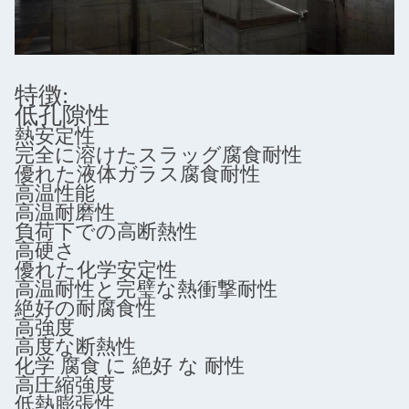
特徴:
低孔隙性
熱安定性
完全に溶けたスラッグ腐食耐性
優れた液体ガラス腐食耐性
高温性能
高温耐磨性
負荷下での高断熱性
高硬さ
優れた化学安定性
高温耐性と完璧な熱衝撃耐性
絶好の耐腐食性
高強度
高度な断熱性
化学 腐食 に 絶好 な 耐性
高圧縮強度
低熱膨張性