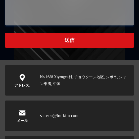
送信
No.1688 Xiyangxi 村, チョウクーン地区, シボ市, シャ
ン東省, 中国
アドレス:
samson@lm-kiln.com
メール