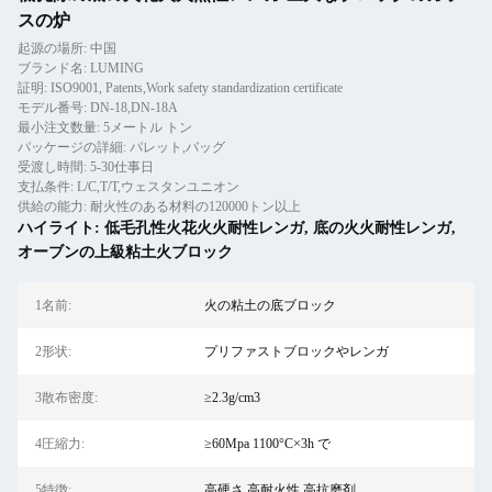
スの炉
起源の場所: 中国
ブランド名: LUMING
証明: ISO9001, Patents,Work safety standardization certificate
モデル番号: DN-18,DN-18A
最小注文数量: 5メートル トン
パッケージの詳細: パレット,バッグ
受渡し時間: 5-30仕事日
支払条件: L/C,T/T,ウェスタンユニオン
供給の能力: 耐火性のある材料の120000トン以上
ハイライト:
低毛孔性火花火火耐性レンガ
,
底の火火耐性レンガ
,
オーブンの上級粘土火ブロック
1名前:
火の粘土の底ブロック
2形状:
プリファストブロックやレンガ
3散布密度:
≥2.3g/cm3
4圧縮力:
≥60Mpa 1100°C×3h で
5特徴:
高硬さ,高耐火性,高抗磨剤