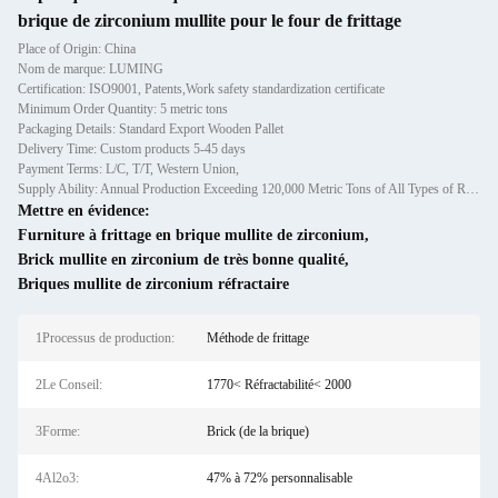
brique de zirconium mullite pour le four de frittage
Place of Origin: China
Nom de marque: LUMING
Certification: ISO9001, Patents,Work safety standardization certificate
Minimum Order Quantity: 5 metric tons
Packaging Details: Standard Export Wooden Pallet
Delivery Time: Custom products 5-45 days
Payment Terms: L/C, T/T, Western Union,
Supply Ability: Annual Production Exceeding 120,000 Metric Tons of All Types of Refractory Materials Including Castables, Preforms, and Bric
Mettre en évidence:
Furniture à frittage en brique mullite de zirconium
,
Brick mullite en zirconium de très bonne qualité
,
Briques mullite de zirconium réfractaire
1Processus de production:
Méthode de frittage
2Le Conseil:
1770< Réfractabilité< 2000
3Forme:
Brick (de la brique)
4Al2o3:
47% à 72% personnalisable