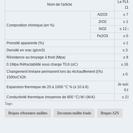
Le FLMZ
Nom de l'article
11
Al2O3
≥ 72
ZrO2
≥ 11
Composition chimique (en %)
SiO2
≤ 12 an
Fe2O3
≤ 05
Porosité apparente (%)
≤ 17
Densité en vrac (g/cm3)
≥ 3.1
Résistance au broyage à froid (Mpa)
≥ 90
0.1Mpa Réfractabilité sous charge T0,6 (oC)
≥ 1630
Changement linéaire permanent lors du réchauffement ((%)
± 0.3
1500oCX2h
Je suis à 
Expansion thermique de 20 à 1000 °C % (x 10 à 6)
0.6
Conductivité thermique (moyenne de 800 °C) W / (M.K)
≤ 219
Tags:
Briques réfractaires mullites
Zirconium mullite fondu
Briques AZS