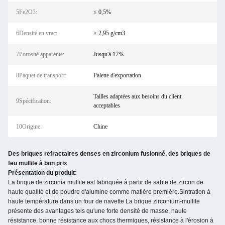
5Fe2O3:
≤ 0,5%
6Densité en vrac:
≥ 2,95 g/cm3
7Porosité apparente:
Jusqu'à 17%
8Paquet de transport:
Palette d'exportation
Tailles adaptées aux besoins du client
9Spécification:
acceptables
10Origine:
Chine
Des briques refractaires denses en zirconium fusionné, des briques de
feu mullite à bon prix
Présentation du produit:
La brique de zirconia mullite est fabriquée à partir de sable de zircon de
haute qualité et de poudre d'alumine comme matière première.Sintration à
haute température dans un four de navette La brique zirconium-mullite
présente des avantages tels qu'une forte densité de masse, haute
résistance, bonne résistance aux chocs thermiques, résistance à l'érosion à