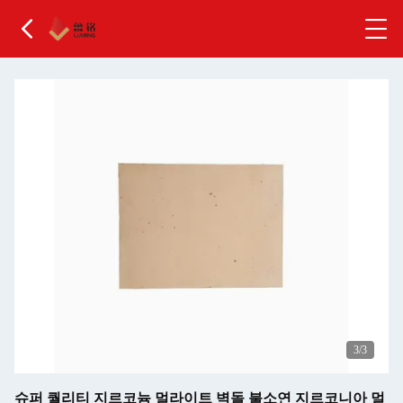
3
/3
슈퍼 퀄리티 지르코늄 멀라이트 벽돌 불소연 지르코니아 멀