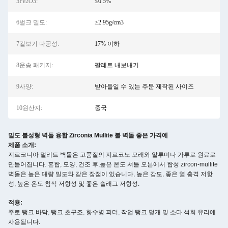
5Fe2O3:
≤0.5%
6벌크 밀도:
≥2.95g/cm3
7겉보기 다공성:
17% 이하
8운송 패키지:
팔레트 내보내기
9사양:
받아들일 수 있는 주문 제작된 사이즈
10원산지:
중국
밀도 불성형 벽돌 융합 Zirconia Mullite 불 벽돌 좋은 가격에
제품 소개:
지르코니아 멀리트 벽돌은 고품질의 지르코노 모래와 알루미나 가루로 원료로
만들어집니다. 혼합, 모양, 건조 후,높은 온도 셔틀 오븐에서 합성 zircon-mullite
벽돌은 높은 대량 밀도와 같은 장점이 있습니다, 높은 강도, 좋은 열 충격 저항
성, 높은 온도 침식 저항성 및 좋은 슬래그 저항성.
적용:
주로 탱크 바닥, 탱크 초구조, 향수병 피더, 작업 탱크 덮개 및 소다 석회 유리에
사용됩니다.