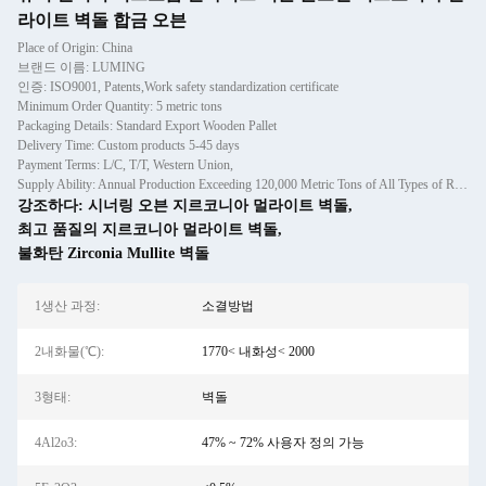
라이트 벽돌 합금 오븐
Place of Origin: China
브랜드 이름: LUMING
인증: ISO9001, Patents,Work safety standardization certificate
Minimum Order Quantity: 5 metric tons
Packaging Details: Standard Export Wooden Pallet
Delivery Time: Custom products 5-45 days
Payment Terms: L/C, T/T, Western Union,
Supply Ability: Annual Production Exceeding 120,000 Metric Tons of All Types of Refractory Materials Including Castables, Preforms, and Bric
강조하다:
시너링 오븐 지르코니아 멀라이트 벽돌
,
최고 품질의 지르코니아 멀라이트 벽돌
,
불화탄 Zirconia Mullite 벽돌
1생산 과정:
소결방법
2내화물(℃):
1770< 내화성< 2000
3형태:
벽돌
4Al2o3:
47% ~ 72% 사용자 정의 가능