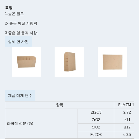
특징:
1.
높은 밀도
2- 좋은 찌질 저항력
3.좋은 열 충격 저항.
상세 한 사진
제품 매개 변수
항목
FLMZM-11
알2O3
≥ 72
ZrO2
≥11
화학적 성분 (%)
SiO2
≤12
Fe2O3
≤0.5