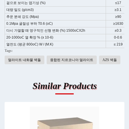
겉으로 보이는 엽기성 (%)
≤17
대량 밀도 (g/cm3)
≥3.1
추운 분쇄 강도 (Mpa)
≥90
0.1Mpa 굴절성 부하 T0.6 (oC)
≥1630
다시 가열할 때 영구적인 선형 변화 (%) 1500oCX2h
±0.3
20-1000oC 열 확장 % (x 10-6)
0-0.6
열전도 (평균 800oC) W / (M.K)
≤ 219
Tags:
멀라이트 내화물 벽돌
융합된 지르코니아 멀라이트
AZS 벽돌
Similar Products