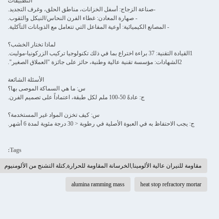
التطبيقات
-صناعة الزجاج: أسفل الخزانات، مناطق الحلق، وغرف التجديد.
- صهارة المعادن: غطاء الفرن النحاس/النيكل والثقوب.
- المصانع الكيميائية: أوعية المفاعل التي تتعامل مع الذوبانات التآكلية.
لماذا تختار الخشب؟
1القيادة التقنية: 37 براءة اختراع بما في ذلك تكنولوجيا تركيب الزركونيا-موليت.
2الشهادات: مؤسسة تقنية عالية وطنية، حائز على جائزة "العملاق الصغير".
الأسئلة الشائعة
س: ما هي السماكة الموصى بها؟
ج: عادةً 50-100 ملم لكل طبقة، اعتماداً على تصميم الفرن.
س: كيف تخزن المواد غير المستخدمة؟
ج: يجب الاحتفاظ به في العبوة الأصلية في رطوبة < 30 درجة مئوية لمدة 6 أشهر.
Tags:
مقاومة للنيران عالية الألومينا,الخرسانة المقاومة للحرارة,كتلة التشنج من الألومنيوم
alumina ramming mass
heat stop refractory mortar