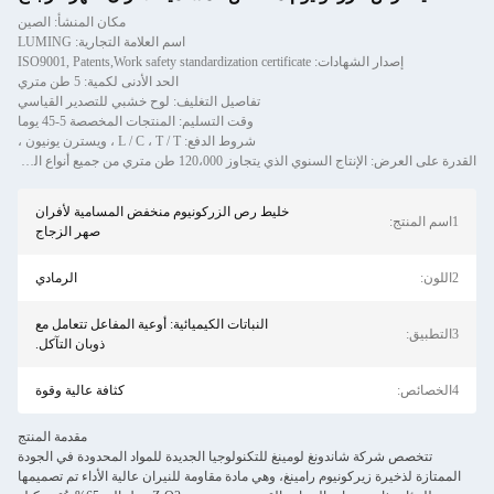
مكان المنشأ: الصين
اسم العلامة التجارية: LUMING
إصدار الشهادات: ISO9001, Patents,Work safety standardization certificate
الحد الأدنى لكمية: 5 طن متري
تفاصيل التغليف: لوح خشبي للتصدير القياسي
وقت التسليم: المنتجات المخصصة 5-45 يوما
شروط الدفع: L / C ، T / T ، ويسترن يونيون ،
القدرة على العرض: الإنتاج السنوي الذي يتجاوز 120،000 طن متري من جميع أنواع المواد الحرارية بما في ذلك المراكب ، والتشك
خليط رص الزركونيوم منخفض المسامية لأفران
1اسم المنتج:
صهر الزجاج
2اللون:
الرمادي
النباتات الكيميائية: أوعية المفاعل تتعامل مع
3التطبيق:
ذوبان التآكل.
4الخصائص:
كثافة عالية وقوة
مقدمة المنتج
تتخصص شركة شاندونغ لومينغ للتكنولوجيا الجديدة للمواد المحدودة في الجودة
الممتازة لذخيرة زيركونيوم رامينغ، وهي مادة مقاومة للنيران عالية الأداء تم تصميمها