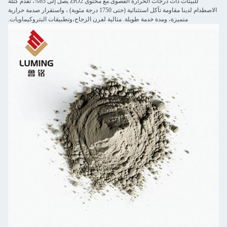
للبيئات ذات درجات الحرارة القصوى.مع محتوى ZrO2 يصل إلى 65%، تُقدم كتلة
الاصطدام لدينا مقاومة تآكل استثنائية (حتى 1750 درجة مئوية) ، واستقرار صدمة حرارية
متميزة، ومدة خدمة طويلة. مثالية لفرن الزجاج،وتطبيقات البتروكيماويات.