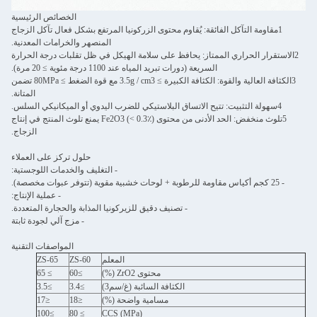
الخصائص الرئيسية
1مقاومة التآكل الفائقة: يُقاوم محتوى الزركونيا المرتفع بشكل فعال تآكل الزجاج
المنصهر والخرامات المعدنية.
2الاستقرار الحراري الممتاز: يحافظ على سلامة الهيكل في ظل تقلبات درجة الحرارة
السريعة (دورات تبريد المياه عند 1100 درجة مئوية ≥ 20 مرة).
3الكثافة العالية والقوة: الكثافة الكبيرة ≥ 3.5g / cm3 مع قوة الضغط ≥ 80MPa تضمن
المتانة.
4سهولة التثبيت: تتيح الاتساق البلاستيكي للضرب اليدوي أو الميكانيكي السلس.
5تلوث منخفض: الحد الأدنى من محتوى Fe2O3 (< 0.3٪) يمنع تلوث المنتج في إنتاج
الزجاج.
حلول تركز على العملاء
- التغليف والخدمات اللوجستية:
- 25 كجم أكياس مقاومة للرطوبة + لوحات خشبية مقوية (تتوفر عبوات مخصصة).
- عملية الإنتاج:
- تصنيف دقيق للزيركونيا المذابة والحجارة المتعددة.
- مزج آلي لجودة ثابتة
المواصفات التقنية
المعلم
ZS-60
ZS-65
محتوى ZrO2 (%)
≥60
≥ 65
الكثافة السائبة (غ/سم3)
≥3.4
≥3.5
مسامية واضحة (%)
≤18
≤17
≥100
≥ 80
CCS (MPa)