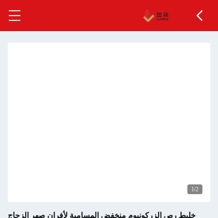
1
/2
خليط رص الزركونيوم منخفض المسامية لأفران صهر الزجاج