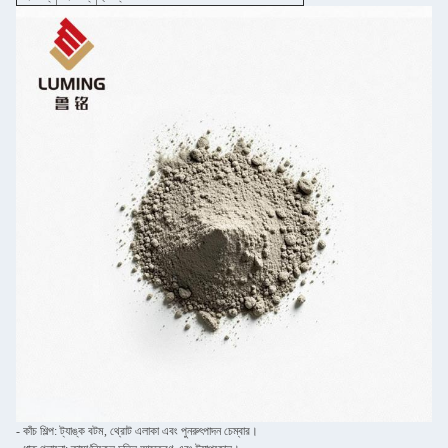
- কাঁচ শিল্প: ট্যাঙ্ক বটম, থ্রোট এলাকা এবং পুনরুৎপাদন চেম্বার।