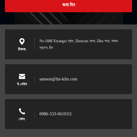
জমা দিন
No.1688 Xiyangxi গ্রাম, Zhoucun জেলা, Zibo শহর, শানডং
প্রদেশ, চীন
ঠিকানা:
samson@lm-kiln.com
ই-মেইল
0086-533-6610111
ফোন: