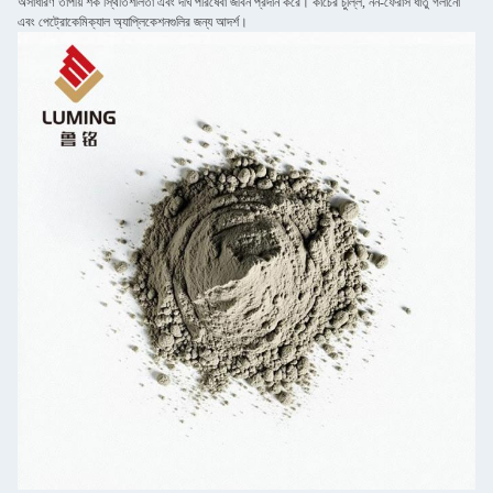
অসাধারণ তাপীয় শক স্থিতিশীলতা এবং দীর্ঘ পরিষেবা জীবন প্রদান করে। কাঁচের চুল্লি, নন-ফেরাস ধাতু গলানো
এবং পেট্রোকেমিক্যাল অ্যাপ্লিকেশনগুলির জন্য আদর্শ।