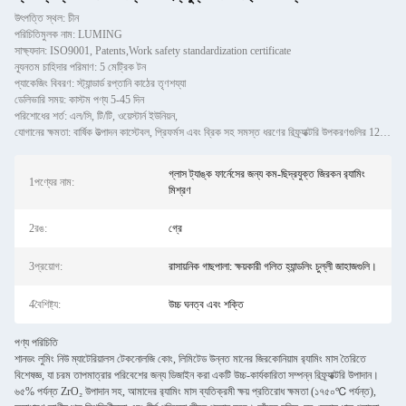
উৎপত্তি স্থল: চীন
পরিচিতিমুলক নাম: LUMING
সাক্ষ্যদান: ISO9001, Patents,Work safety standardization certificate
ন্যূনতম চাহিদার পরিমাণ: 5 মেট্রিক টন
প্যাকেজিং বিবরণ: স্ট্যান্ডার্ড রপ্তানি কাঠের তৃণশয্যা
ডেলিভারি সময়: কাস্টম পণ্য 5-45 দিন
পরিশোধের শর্ত: এল/সি, টি/টি, ওয়েস্টার্ন ইউনিয়ন,
যোগানের ক্ষমতা: বার্ষিক উত্পাদন কাস্টেবল, প্রিফর্মস এবং ব্রিক সহ সমস্ত ধরণের রিফ্র্যাক্টরি উপকরণগুলির 120,000 মেট্রি
গ্লাস ট্যাঙ্ক ফার্নেসের জন্য কম-ছিদ্রযুক্ত জিরকন র‍্যামিং
1পণ্যের নাম:
মিশ্রণ
2রঙ:
গ্রে
3প্রয়োগ:
রাসায়নিক গাছপালা: ক্ষয়কারী গলিত হ্যান্ডলিং চুল্লী জাহাজগুলি।
4বৈশিষ্ট্য:
উচ্চ ঘনত্ব এবং শক্তি
পণ্য পরিচিতি
শানডং লুমিং নিউ ম্যাটেরিয়ালস টেকনোলজি কোং, লিমিটেড উন্নত মানের জিরকোনিয়াম র‍্যামিং মাস তৈরিতে
বিশেষজ্ঞ, যা চরম তাপমাত্রার পরিবেশের জন্য ডিজাইন করা একটি উচ্চ-কার্যকারিতা সম্পন্ন রিফ্র্যাক্টরি উপাদান।
৬৫% পর্যন্ত ZrO₂ উপাদান সহ, আমাদের র‍্যামিং মাস ব্যতিক্রমী ক্ষয় প্রতিরোধ ক্ষমতা (১৭৫০℃ পর্যন্ত),