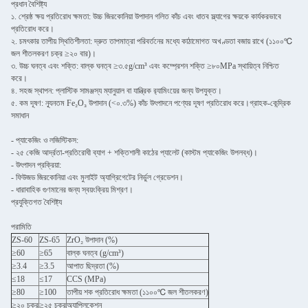
প্রধান বৈশিষ্ট্য
১. শ্রেষ্ঠ ক্ষয় প্রতিরোধ ক্ষমতা: উচ্চ জিরকোনিয়া উপাদান গলিত কাঁচ এবং ধাতব স্ল্যাগের ক্ষয়কে কার্যকরভাবে
প্রতিরোধ করে।
২. চমৎকার তাপীয় স্থিতিশীলতা: দ্রুত তাপমাত্রা পরিবর্তনের মধ্যে কাঠামোগত অখণ্ডতা বজায় রাখে (১১০০℃
জল শীতলকরণ চক্র ≥২০ বার)।
৩. উচ্চ ঘনত্ব এবং শক্তি: বাল্ক ঘনত্ব ≥৩.৫g/cm³ এবং কম্প্রেশন শক্তি ≥৮০MPa স্থায়িত্ব নিশ্চিত
করে।
৪. সহজ স্থাপন: প্লাস্টিক সামঞ্জস্য ম্যানুয়াল বা যান্ত্রিক র‍্যামিংয়ের জন্য উপযুক্ত।
৫. কম দূষণ: ন্যূনতম Fe₂O₃ উপাদান (<০.৩%) কাঁচ উৎপাদনে পণ্যের দূষণ প্রতিরোধ করে।গ্রাহক-কেন্দ্রিক
সমাধান
- প্যাকেজিং ও লজিস্টিকস:
- ২৫ কেজি আর্দ্রতা-প্রতিরোধী ব্যাগ + শক্তিশালী কাঠের প্যালেট (কাস্টম প্যাকেজিং উপলব্ধ)।
- উৎপাদন প্রক্রিয়া:
- ফিউজড জিরকোনিয়া এবং মুলাইট অ্যাগ্রিগেটের নির্ভুল গ্রেডেশন।
- ধারাবাহিক গুণমানের জন্য স্বয়ংক্রিয় মিশ্রণ।
প্রযুক্তিগত বৈশিষ্ট্য
পরামিতি
ZS-60
ZS-65
ZrO₂ উপাদান (%)
≥60
≥65
বাল্ক ঘনত্ব (g/cm³)
≥3.4
≥3.5
আপাত ছিদ্রতা (%)
≤18
≤17
CCS (MPa)
≥80
≥100
তাপীয় শক প্রতিরোধ ক্ষমতা (১১০০℃ জল শীতলকরণ)
≥২০ চক্র
≥২৫ চক্র
অ্যাপ্লিকেশন