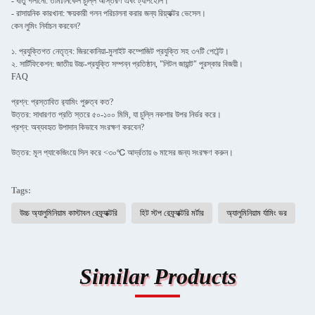
- ধাতু গলানো: তামা/নিকেল চুল্লি আস্তরণ এবং ট্যাপহোল।
- রাসায়নিক কারখানা: ক্ষয়কারী গলন পরিচালনা করার জন্য রিয়্যাক্টর ভেসেল।
কেন লুমিং নির্বাচন করবেন?
১. প্রযুক্তিগত নেতৃত্ব: জিরকোনিয়া-মুলাইট কম্পোজিট প্রযুক্তি সহ ৩৭টি পেটেন্ট।
২. সার্টিফিকেশন: জাতীয় উচ্চ-প্রযুক্তি সম্পন্ন প্রতিষ্ঠান, "লিটল জায়ান্ট" পুরস্কার বিজয়ী।
FAQ
প্রশ্ন: প্রস্তাবিত র‍্যামিং পুরুত্ব কত?
উত্তর: সাধারণত প্রতি স্তরে ৫০-১০০ মিমি, যা চুল্লি নকশার উপর নির্ভর করে।
প্রশ্ন: অব্যবহৃত উপাদান কিভাবে সংরক্ষণ করবেন?
উত্তর: মূল প্যাকেজিংয়ে সিল করে <৩০℃ আর্দ্রতায় ৬ মাসের জন্য সংরক্ষণ করুন।
Tags:
উচ্চ অ্যালুমিনিয়াম কাস্টাবল রেফ্র্যাক্টরি
হিট স্টপ রেফ্র্যাক্টরি মর্টার
অ্যালুমিনিয়াম র্যামিং ভর
Similar Products