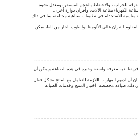
 توفر مقاومة درجة حرارة عالية ، ومقاومة متفوقة للخراب ، والاحتفاظ بالحجم المستقر ،ومعدل تشوه
ناعة الكهرباءصناعة الآلات، وأفران دوارة أخرى.
دير قياسية ، ويمكن تسليم المنتجات المخصصة في غضون 5-45 يومًا.الصناديق المنحرفة مناسبة للاستخدام في تطبيقات صناعية مختلفة، بما في ذلك
مقاوم للنيران عالي الألومينا ،والطوب الحار من الطينيمكن
.فريقنا لديه معرفة واسعة وخبرة في هذه الصناعة ويمكن أن
أن لديهم المهارات اللازمة للتعامل مع المنتج بشكل فعال.
 ذلك صياغة مخصصة، اختبار المنتج،وخدمات الصيانة