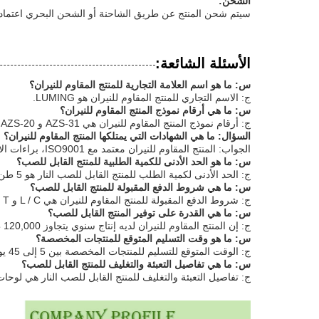
الشحن:
سيتم شحن المنتج عن طريق الشاحنة أو الشحن البحري اعتما
الأسئلة الشائعة:
س: ما هو اسم العلامة التجارية للمنتج المقاوم للنيران؟
ج: الاسم التجاري للمنتج المقاوم للنيران هو LUMING.
س: ما هي أرقام نموذج المنتج المقاوم للنيران؟
ج: أرقام نموذج المنتج المقاوم للنيران هي AZS-31 و AZS-20.
السؤال: ما هي الشهادات التي يمتلكها المنتج المقاوم للنيران؟
الجواب: المنتج المقاوم للنيران معتمد مع ISO9001، براءات الاختراع وشهادة توحيد سلامة العمل.
س: ما هو الحد الأدنى للكمية الطلبية للمنتج القابل للصب؟
ج: الحد الأدنى لكمية الطلب للمنتج القابل للصب النار هو 5 طن متري.
س: ما هي شروط الدفع المقبولة للمنتج القابل للصب؟
ج: شروط الدفع المقبولة للمنتج المقاوم للنيران هي L / C و T / T و Western Union.
س: ما هي القدرة على توفير المنتج القابل للصب؟
ج: إن المنتج المقاوم للنيران لديه إنتاج سنوي يتجاوز 120,000 طن متري من جميع أنواع المواد المقاومة للنيران بما في ذلك المواد المقاومة للنيران والإصدارات المسبقة والطوب.
س: ما هو وقت التسليم المتوقع للمنتجات المخصصة؟
ج: الوقت المتوقع للتسليم للمنتجات المخصصة بين 5 إلى 45 يومًا.
س: ما هي تفاصيل التعبئة والتغليف للمنتج القابل للصب؟
ج: تفاصيل التعبئة والتغليف للمنتج القابل للصب النار هي لوحا