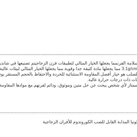
الفرنمما يجعلها الخيار المثالي لتطبيقات فرن الزجاجيتم تصنيعها في شاندون
صلب هو خيار أفضل.المقاومة الاستثنائية للخردة والاحتفاظ بالحجم المستقر يوف
ات ذات درجات حرارة عالية.
متاز لأي شخص يبحث عن حل متين وموثوق، ودائم لفرنهم.مع موادها المقاومة للا
نيا المذابة القابل للصب الكوروندوم للأفران الزجاجية