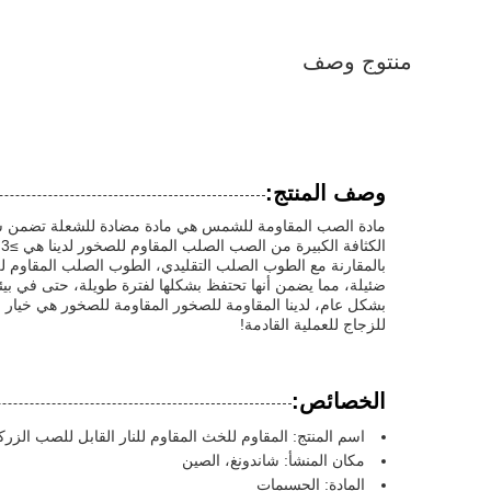
منتوج وصف
وصف المنتج:
مادة الصب المقاومة للشمس هي مادة مضادة للشعلة تضمن سلامة 
الكثافة الكبيرة من الصب الصلب المقاوم للصخور لدينا هي ≥3.1g/cm3 مما يجعلها مادة كثيفة جدا وقوية.مما يجعلها الخيار المثالي لبيئات عالية التوتر.
بالمقارنة مع الطوب الصلب التقليدي، الطوب الصلب المقاوم لل
ضئيلة، مما يضمن أنها تحتفظ بشكلها لفترة طويلة، حتى في بيئ
بشكل عام، لدينا المقاومة للصخور المقاومة للصخور هي خيار م
للزجاج للعملية القادمة!
الخصائص:
اسم المنتج: المقاوم للخث المقاوم للنار القابل للصب الزركو
مكان المنشأ: شاندونغ، الصين
المادة: الجسيمات