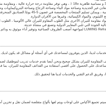
تحتوي الألواح ذات الكثافة العالية على كثافة هائلة ≥3.1g / cm3 و مسامية ظاهرية ≤18 ٪ ، وهي
عادن غير الحديدية وصناعة مواد البناء وصناعة الزجاج وصناعة البتروكيماويات وص
يتم تعبئة المنتجات القابلة للإلقاء في لوحات خشبية تص
لليثيوم، والمواد الكيميائية، وغيرها من الأفران الدوارة.
 مقاومة للنيران الأخرى مثل الطوب المقاوم للنيران عالي الألومينا ، الطوب ال
ية الجودة التي تلبي المعايير الدولية وتصنع في منشأة حديثة.
الخدمات لدينا، الذين يتوفرون لمساعدتك في أي أسئلة أو مشاكل قد يكون لديك
ئف المقاومة للنيران بشكل صحيح،ونحن أيضا نقدم خدمات تدريب لموظفيك لضمان 
ساعدتك على الحصول على أقصى استفادة من القذائف المقاومة للنيران، بما في
، وفريق الدعم التقني والخدمات لدينا هنا لتحقيق ذلك.