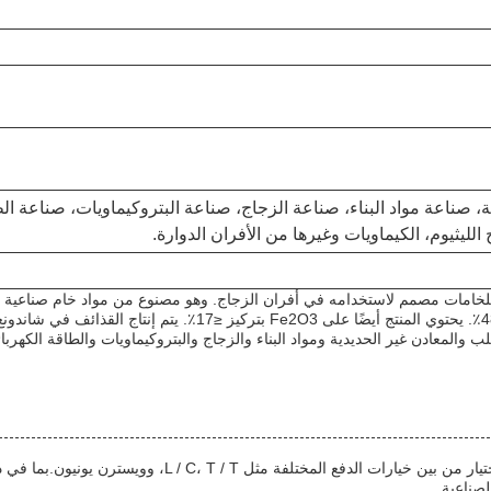
، صناعة مواد البناء، صناعة الزجاج، صناعة البتروكيماويات، صناعة الط
لليثيوم، الكيماويات وغيرها من الأفران الدوارة.
ZrO2 بتركيز ≥31%، SiO2 بتركيز ≤0.3٪ ، و Al2O3 بتركيز ≥48٪. يحتوي ا
 والمعادن غير الحديدية ومواد البناء والزجاج والبتروكيماويات والطاقة الكهربا
لصناعية.