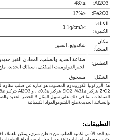
≥48٪
Al2O3:
≤17%
Fe2O3:
الكثافة
≥3.1g/cm3
الكبيرة:
مكان
شاندونغ، الصين
المنشأ:
صناعة الحديد والصلب، المعادن الغير حديدية
التطبيق:
الجيرالدولوميت المكثف، سبائك الحديد، ملح ا
الشكل:
مسحوق
الصناعات، بما في ذلك على سبيل المثال لا الحصر الحديد والصلب
والسبائك الحديديةملح الليثيوموالمواد الكيميائية
التطبيقات:
متري، وضمان إمدادات ثابتة من المواد لجميع أنواع التطبيقات ا