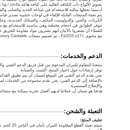
أدنىمما يجعلها مثالية للاستخدام في صناعة الحديد والصلب والم
الكريات، والجير، والدولوميت المكثف، والسبائك الحديدية، وملح ا
تتوفر الطوابق في أحجام مختلفة وهي مناسبة للاستخدام مع مواد
للعملاء أن يشعروا بالأمان أنهم يشترون مواد مقاومة للحريق عال
مع محتوى Fe2O3 ≤17٪ ، تم تصميم منتجات LUMING Refractory Castable لمواجهة أصعب الظروف الصناعية وتوفير أداء موثوق به ودائم.
الدعم والخدمات:
منتجنا المقاوم للنيران المدعوم من قبل فريق الدعم التقني و
توفر إرشادات حول اختيار المنتج، التثبيت والصيانة.
نحن نقدم الدعم التقني في الموقع لضمان أن يتم تطبيق القذا
بالإضافة إلى الدعم الفني، نحن نقدم مجموعة من الخدمات لم
والإصلاح المستمرة.
هدفنا هو ضمان أن عملائنا لديهم أفضل تجربة ممكنة مع منتجاتنا
التعبئة والشحن:
تغليف المنتج:
سيتم تعبئة القطع المقاومة للنيران بأمان في أكياس 25 كجم. سيتم تجميع الأكياس على لوحات ويتم لفها بألواح متقلصة لضمان نقل و تخزين آمن.