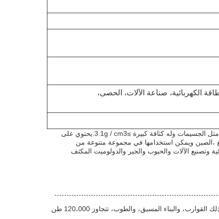
اقة الكهربائية، صناعة الآلات، الحصى،
هذا الزركونيا الكوروندوم المصبوب هو عبارة عن صلب مقاوم للخامات مصمم لاستخدامه في أفران الزجاج. وهو مصنوع من مواد خام صناعية مثل الجسيمات وله كثافة كبيرة ≥3.1g / cm3.يحتوي على
لمنتج أيضًا على Fe2O3 بتركيز ≤17٪. يتم إنتاج القذائف في شاندونغ ،الصين ويمكن استخدامها في مجموعة متنوعة من
ئية وتصنيع الآلات والحبوب والجير والدولوميت المكثف
مع الحد الأدنى لكمية الطلب من 5 طن متري، يمكن للعملاء اختيار من بين خيارات الدفع المختلفة مثل L / C، T / T، وويسترن يونيون.بما في ذلك القوارب، والبناء المسبق، والطوب، تتجاوز 120،000 طن