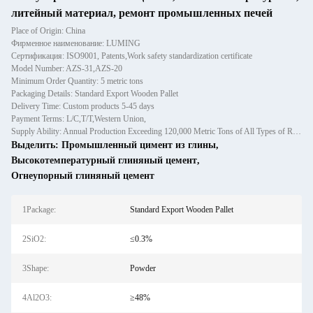
литейный материал, ремонт промышленных печей
Place of Origin: China
Фирменное наименование: LUMING
Сертификация: ISO9001, Patents,Work safety standardization certificate
Model Number: AZS-31,AZS-20
Minimum Order Quantity: 5 metric tons
Packaging Details: Standard Export Wooden Pallet
Delivery Time: Custom products 5-45 days
Payment Terms: L/C,T/T,Western Union,
Supply Ability: Annual Production Exceeding 120,000 Metric Tons of All Types of Refractory Materials Including Castables, Preforms, and Bric
Выделить:
Промышленный цимент из глины
,
Высокотемпературный глиняный цемент
,
Огнеупорный глиняный цемент
1Package:
Standard Export Wooden Pallet
2SiO2:
≤0.3%
3Shape:
Powder
4Al2O3:
≥48%