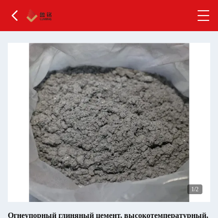
2
/2
Огнеупорный глиняный цемент, высокотемпературный,