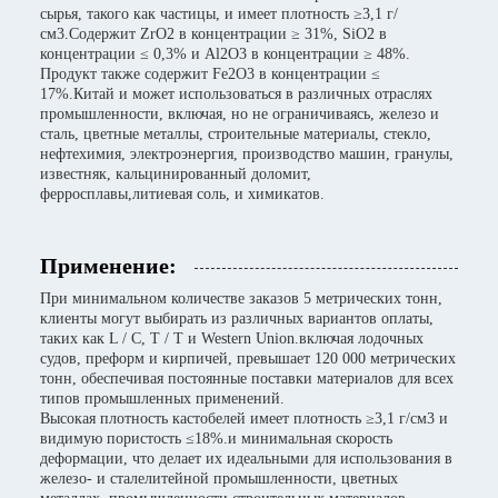
сырья, такого как частицы, и имеет плотность ≥3,1 г/
см3.Содержит ZrO2 в концентрации ≥ 31%, SiO2 в
концентрации ≤ 0,3% и Al2O3 в концентрации ≥ 48%.
Продукт также содержит Fe2O3 в концентрации ≤
17%.Китай и может использоваться в различных отраслях
промышленности, включая, но не ограничиваясь, железо и
сталь, цветные металлы, строительные материалы, стекло,
нефтехимия, электроэнергия, производство машин, гранулы,
известняк, кальцинированный доломит,
ферросплавы,литиевая соль, и химикатов.
Применение:
При минимальном количестве заказов 5 метрических тонн,
клиенты могут выбирать из различных вариантов оплаты,
таких как L / C, T / T и Western Union.включая лодочных
судов, преформ и кирпичей, превышает 120 000 метрических
тонн, обеспечивая постоянные поставки материалов для всех
типов промышленных применений.
Высокая плотность кастобелей имеет плотность ≥3,1 г/см3 и
видимую пористость ≤18%.и минимальная скорость
деформации, что делает их идеальными для использования в
железо- и сталелитейной промышленности, цветных