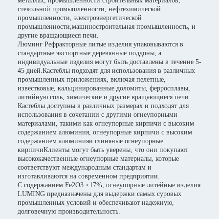
металлах, промышленности строительных материалов,
стекольной промышленности, нефтехимической
промышленности, электроэнергетической
промышленности,машиностроительная промышленность, и
другие вращающиеся печи.
Люминг Рефракторные литые изделия упаковываются в
стандартные экспортные деревянные поддоны, а
индивидуальные изделия могут быть доставлены в течение 5-
45 дней.Кастеблы подходят для использования в различных
промышленных приложениях, включая пелетные,
известковые, кальцинированные доломиты, ферросплавы,
литийную соль, химические и другие вращающиеся печи.
Кастеблы доступны в различных размерах и подходят для
использования в сочетании с другими огнеупорными
материалами, такими как огнеупорные кирпичи с высоким
содержанием алюминия, огнеупорные кирпичи с высоким
содержанием алюминияи глиняные огнеупорные
кирпичиКлиенты могут быть уверены, что они покупают
высококачественные огнеупорные материалы, которые
соответствуют международным стандартам и
изготавливаются на современном предприятии.
С содержанием Fe2O3 ≤17%, огнеупорные литейные изделия
LUMING предназначены для выдержки самых суровых
промышленных условий и обеспечивают надежную,
долговечную производительность.