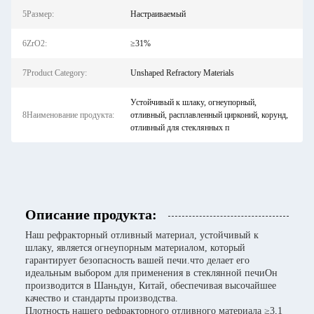
5Размер:
Настраиваемый
6ZrO2:
≥31%
7Product Category:
Unshaped Refractory Materials
Устойчивый к шлаку, огнеупорный,
8Наименование продукта:
отливный, расплавленный цирконий, корунд,
отливный для стеклянных п
Описание продукта:
Наш рефракторный отливный материал, устойчивый к
шлаку, является огнеупорным материалом, который
гарантирует безопасность вашей печи.что делает его
идеальным выбором для применения в стеклянной печиОн
производится в Шаньдун, Китай, обеспечивая высочайшее
качество и стандарты производства.
Плотность нашего рефракторного отливного материала ≥3,1