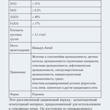
ZrO2:
≥ 31%
SiO2:
≤ 0,3%
Al2O3:
≥ 48%
Fe2O3:
≤ 17%
Плотность
грузовых
≥ 3,1 г/см3
грузов:
Место
Шаньдун, Китай
происхождения:
Железная и сталелитейная промышленность, цветные
металлы, промышленность строительных материалов,
стекольная промышленность, нефтехимическая
промышленность, электроэнергетическая
Применение:
промышленность, машиностроительная
промышленность, гранул,
известняк,кальцинированный доломит, ферросплав,
соль лития, химические и другие вращающиеся печи.
Форма:
Порошок
Этот расплавленный цирконовый корунд - цельнопрочный
огнеупорный материал, предназначенный для использования
в стеклянных печах. Он изготовлен из промышленного