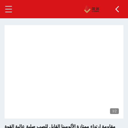
اء ممتازة الألومينا القابل للصب صلبة عالية القوة