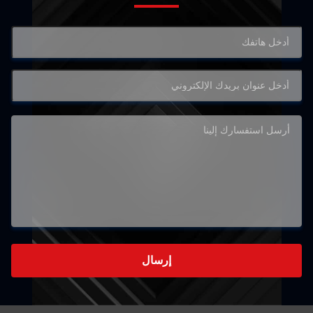
إرسال