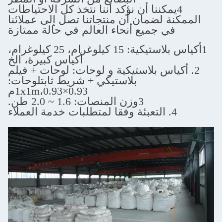
كننا أن نؤكد أننا نتخذ كل الاحتياطات
لضمان أن منتجاتنا تصل إلى عملائنا
جميع أنحاء العالم في حالة ممتازة
1أكياس بلاستيكية: 15 كيلوغرام، 25 كيلوغرام،
أكياس كبيرة، الخ
س بلاستيكية و لوحات: لوحات + فيلم
بلاستيكي + شريط ثابت
لوحات:
1x1m،0.93×0.93م
3وزن المنصات: 1.6 ~ 2.0 طن.