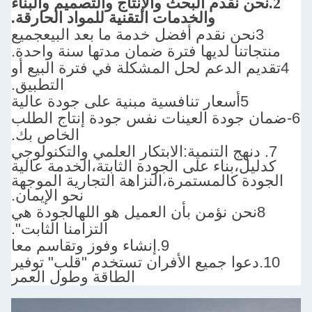
البحث والإنتاج والتصميم والبناء
والخدمات التقنية للمواد الحارقة.
جميع
 لديها فترة ضمان مدتها سنة واحدة.
لدعم لحل المشكلة في فترة البيع أو
التطبيق.
دة العينات نفس جودة إنتاج الطلب
الخاص بك.
التنمية:
الابتكار العلمي والتكنولوجي
اء على الجودة الثابتة،الخدمة عالية
المستمرة،النزاهة التجارية الموجهة
نحو الإيمان.
الجودة هي
التزامنا الثابت".
9.
إنشاء وفوز وتقاسم معا
جميع الأفران تستخدم "قلب" توفير
الطاقة وطول العمر