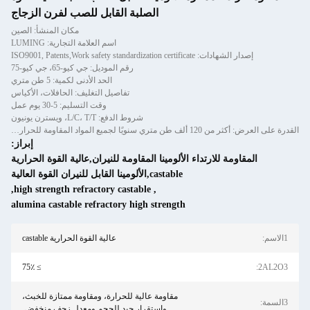
الصلبة القابل للصب لفرن الزجاج
مكان المنشأ: الصين
اسم العلامة التجارية: LUMING
ISO9001, Patents,Work safety standardizati
رقم الموديل: جي كيو-65، جي كيو-75
الحد الأدنى لكمية: 5 طن متري
تفاصيل التغليف: الحافلات، الأكياس
وقت التسليم: 5-30 يوم عمل
شروط الدفع: L/C، T/T، ويسترن يونيون
القدرة على العرض: أكثر من 120 ألف طن متري سنويًا لجميع المواد المقاومة للحرارة والقوالب المصبوبة والطوب
إبراز:
 للارتداء الألومينا المقاومة للنيران,عالية القوة الحرارية
castable,الألومينا القابل للنيران القوة العالية
,
high strength refractory castable
,
alumina castable refractory high strength
عالية القوة الحرارية castable
≥ 75٪
مقاومة عالية للحرارة، ومقاومة ممتازة للخبث،
واستقرار جيد للحجم ومعدل زحف منخفض.