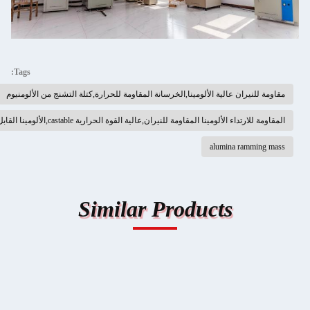
Tags:
لية الألومينا,الخرسانة المقاومة للحرارة,كتلة التشنج من الألومنيوم
مقاومة للنيران,عالية القوة الحرارية castable,الألومينا القابل للنيران القوة العالية
alumi
Similar Product