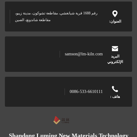
رقم 1688 قرية شيانغشي، مقاطعة تشوكون، مدينة زيبو،
مقاطعة شاندونغ، الصين
samson@lm-kiln.co
0086-533-661011
Shandong Luming New Materials T