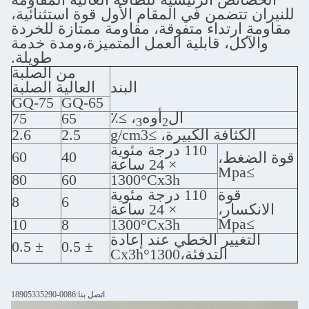
من في المقام الأول قوة استثنائية،
داء متفوقة، مقاومة ممتازة للخردة
، قابلية العمل المتميزة،ومدة خدمة
طويلة.
من الصلبة
البند
العالية الصلبة
GQ-75
GQ-65
ال
أوه
، ≥٪
75
65
3
2
ة الكبيرة، ≥g/cm3
2.5
2.6
110 درجة مئوية
60
40
،
× 24 ساعة
80
60
1300°Cx3h
ة
110 درجة مئوية
8
6
،
× 24 ساعة
10
8
1300°Cx3h
ير الخطي عند إعادة
± 0.5
± 0.5
التدفئة،1300°Cx3h
اتصل بنا:0086-18905335290