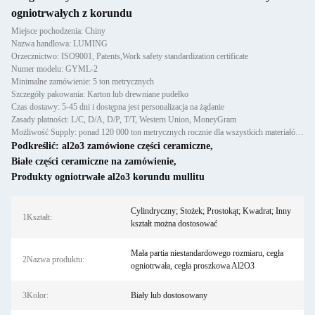
ogniotrwałych z korundu
Miejsce pochodzenia: Chiny
Nazwa handlowa: LUMING
Orzecznictwo: ISO9001, Patents,Work safety standardization certificate
Numer modelu: GYML-2
Minimalne zamówienie: 5 ton metrycznych
Szczegóły pakowania: Karton lub drewniane pudełko
Czas dostawy: 5-45 dni i dostępna jest personalizacja na żądanie
Zasady płatności: L/C, D/A, D/P, T/T, Western Union, MoneyGram
Możliwość Supply: ponad 120 000 ton metrycznych rocznie dla wszystkich materiałów ogniotrwałych: odlewów, prefabrykató
Podkreślić:
al2o3 zamówione części ceramiczne
,
Białe części ceramiczne na zamówienie
,
Produkty ogniotrwałe al2o3 korundu mullitu
Cylindryczny; Stożek; Prostokąt; Kwadrat; Inny
1Kształt:
kształt można dostosować
Mała partia niestandardowego rozmiaru, cegła
2Nazwa produktu:
ogniotrwała, cegła proszkowa Al2O3
3Kolor:
Biały lub dostosowany