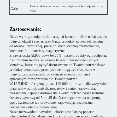
Dobra odporność na wstrząsy cieplne, dobra odporność na
Cechy
szlak
Zastosowanie:
Nasze wyroby o odporności na ogień korund mullite nadają się do
różnych okazji i scenariuszy.Nasze produkty są również świetne
do obróbki termicznej, pieca do kucia średniej częstotliwości,
kucie metali i materiały magnetyczne.
Z zawartością Al2O3 powyżej 75%, nasze produkty ognioodporne
z aluminium mullite są wysoce trwałe i niezawodne.i innych
kształtów, które mogą być dostosowane do Twoich potrzebNasze
produkty ceramiczne przemysłowe mogą być stosowane w
różnych zastosowaniach, co czyni je wszechstronnym i
opłacalnym rozwiązaniem dla Twoich potrzeb.
W LUMING oferujemy ponad 120 000 ton rocznie dla wszystkich
materiałów ogniotrwałych, precastów i cegieł, zapewniając
niezawodne i spójne dostawę dla Twoich potrzeb.Nasze terminy
dostawy wynoszą od 5 do 45 dni.Nasze opakowania obejmują
opcje kartonowe lub drewniane, zapewniając bezpieczne i
bezpieczne dotarcie zamówienia.
Nasze niezawodne i wysokiej jakości produkty są poparte
wieloletnim doświadczeniem i zaangażowaniem w zadowolenie