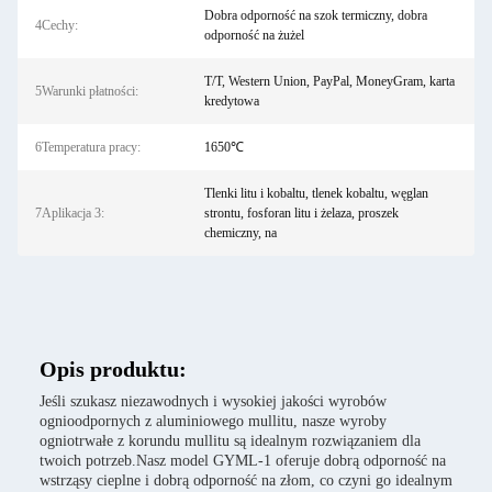
Dobra odporność na szok termiczny, dobra
4Cechy:
odporność na żużel
T/T, Western Union, PayPal, MoneyGram, karta
5Warunki płatności:
kredytowa
6Temperatura pracy:
1650℃
Tlenki litu i kobaltu, tlenek kobaltu, węglan
7Aplikacja 3:
strontu, fosforan litu i żelaza, proszek
chemiczny, na
Opis produktu:
Jeśli szukasz niezawodnych i wysokiej jakości wyrobów
ognioodpornych z aluminiowego mullitu, nasze wyroby
ogniotrwałe z korundu mullitu są idealnym rozwiązaniem dla
twoich potrzeb.Nasz model GYML-1 oferuje dobrą odporność na
wstrząsy cieplne i dobrą odporność na złom, co czyni go idealnym