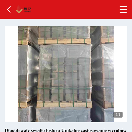
1
/1
Długotrwały światło fosforu Unikalne zastosowanie wyrobów