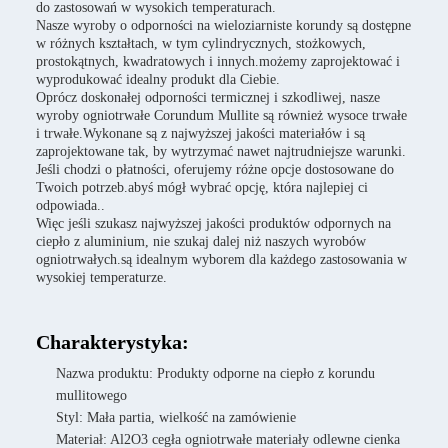
do zastosowań w wysokich temperaturach.
Nasze wyroby o odporności na wieloziarniste korundy są dostępne
w różnych kształtach, w tym cylindrycznych, stożkowych,
prostokątnych, kwadratowych i innych.możemy zaprojektować i
wyprodukować idealny produkt dla Ciebie.
Oprócz doskonałej odporności termicznej i szkodliwej, nasze
wyroby ogniotrwałe Corundum Mullite są również wysoce trwałe
i trwałe.Wykonane są z najwyższej jakości materiałów i są
zaprojektowane tak, by wytrzymać nawet najtrudniejsze warunki.
Jeśli chodzi o płatności, oferujemy różne opcje dostosowane do
Twoich potrzeb.abyś mógł wybrać opcję, która najlepiej ci
odpowiada..
Więc jeśli szukasz najwyższej jakości produktów odpornych na
ciepło z aluminium, nie szukaj dalej niż naszych wyrobów
ogniotrwałych.są idealnym wyborem dla każdego zastosowania w
wysokiej temperaturze.
Charakterystyka:
Nazwa produktu: Produkty odporne na ciepło z korundu
mullitowego
Styl: Mała partia, wielkość na zamówienie
Materiał: Al2O3 cegła ogniotrwałe materiały odlewne cienka