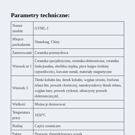
Parametry techniczne:
Numer
GYML-1
modelu
Miejsce
Shandong, Chiny
pochodzenia
Zastosowanie
Ceramika przemysłowa
Ceramika specjalistyczna, ceramika elektroniczna, ceramika
Wniosek nr 1
funkcjonalna, obróbka cieplna, piece kujące średniej
częstotliwości, kuwanie metali, materiały magnetyczne
Tlenki kobaltu litu, tlenek kobaltu, węglan strontu, fosforan
żelaza litu, proszek chemiczny, nanokrystalowy tlenek żelaza,
Wniosek 3
węglan baru, proszek cyrkonii, ultraczysty proszek
elektroniczny,itd..
Wielkość
Można je dostosować
Temperatura
1650°C
pracy
Rodzaj
Części ceramiczne
Pakiet
Drzewny zbiornik/tonowy worek