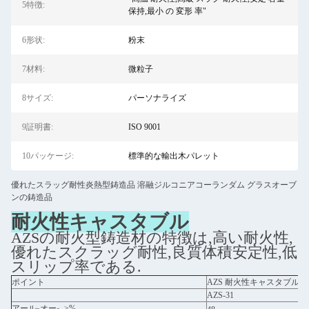
5特徴:
保持,最小 の 変形 率"
6形状:
粉末
7材料:
微粒子
8サイズ:
パーソナライズ
9証明書:
ISO 9001
10パッケージ:
標準的な輸出木パレット
優れたスラッグ耐性炎熱型鋳造品 溶融ジルコニアコーランダム グラスオーブ
ンの鋳造品
耐火性キャスタブル
AZSの耐火型鋳造材の特徴は,高い耐火性,
優れたスクラッグ耐性,良質体積安定性,低
スリップ率である.
ポイント
AZS 耐火性キャスタブル
AZS-31
アール
オー
, ≥%