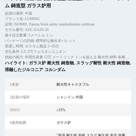
ム 鋳造型 ガラス炉用
起源の場所: 中国
ブランド名: LUMING
証明: ISO9001, Patents,Work safety standardization certificate
モデル番号: AZS-31AZS-20
最小注文数量: 5メートル トン
パッケージの詳細: 標準的な輸出木パレット
受渡し時間: カスタム製品 5~45日
支払条件: L/C,T/T,ウェスタンユニオン
供給の能力: 年間生産量 12万 メートリック トンを超える 耐火性 材料 各種 鋳物,プレフォーム,レンガ を含む
ハイライト:
ガラス炉 耐火性 鋳造物
,
スラッグ耐性 耐火性 鋳造物
,
溶融したジルコニア コルンダム
1名前:
耐火性キャスタブル
2起源の場所:
シャンドン,中国
3ZrO2:
≥31%
4適用範囲:
ガラス炉
"高温 耐久性,高級 スラグ 耐久性,安定 容量