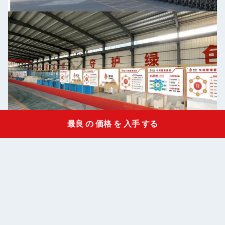
最良 の 価格 を 入手 する
Get a Quote