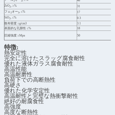
48
2
3
ZrO
, ≥%
31
2
フェ
オー
, ≤%
17
2
3
SiO
, ≤%
0.3
2
散布密度 ≥g/cm3
3.1
表面的な孔隙性 ≤%
18
圧縮強度 ≥Mpa
50
特徴:
熱安定性
完全に溶けたスラッグ腐食耐性
優れた液体ガラス腐食耐性
高温性能
高温耐磨性
負荷下での高断熱性
高硬さ
優れた化学安定性
高温耐性と完璧な熱衝撃耐性
絶好の耐腐食性
高強度
高度な断熱性