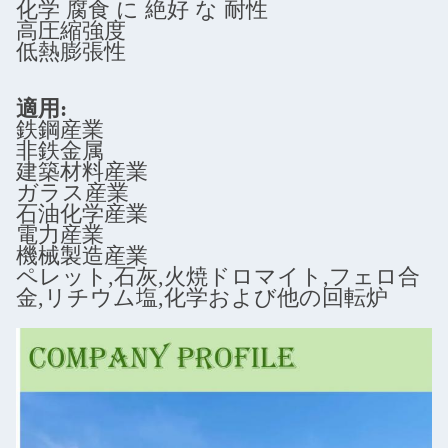
化学 腐食 に 絶好 な 耐性
高圧縮強度
低熱膨張性
適用:
鉄鋼産業
非鉄金属
建築材料産業
ガラス産業
石油化学産業
電力産業
機械製造産業
ペレット,石灰,火焼ドロマイト,フェロ合
金,リチウム塩,化学および他の回転炉