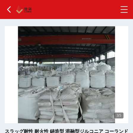
3
/5
スラッグ耐性 耐火性 鋳造型 溶融型ジルコニア コーランド