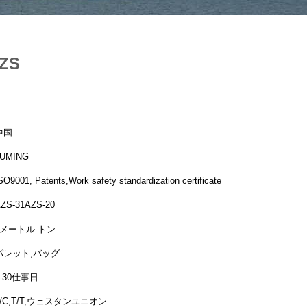
ZS
中国
LUMING
SO9001, Patents,Work safety standardization certificate
ZS-31AZS-20
5メートル トン
パレット,バッグ
5-30仕事日
L/C,T/T,ウェスタンユニオン