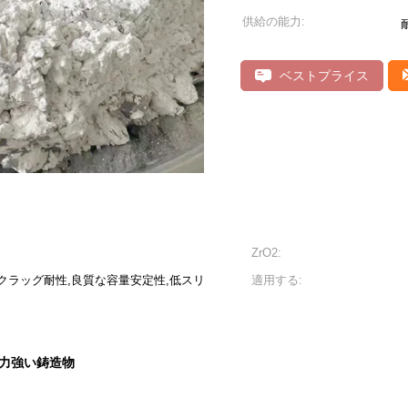
供給の能力:
ベストプライス
ZrO2:
クラッグ耐性,良質な容量安定性,低スリ
適用する:
力強い鋳造物