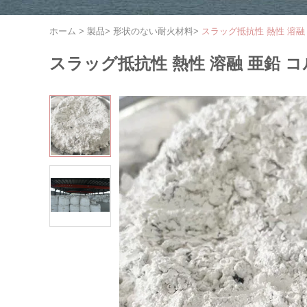
ホーム
>
製品
>
形状のない耐火材料
>
スラッグ抵抗性 熱性 溶融
スラッグ抵抗性 熱性 溶融 亜鉛 