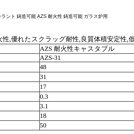
ント 鋳造可能 AZS 耐火性 鋳造可能 ガラス炉用
火性,優れたスクラッグ耐性,良質体積安定性,
AZS 耐火性キャスタブル
AZS-31
48
31
17
0.3
3.1
18
50