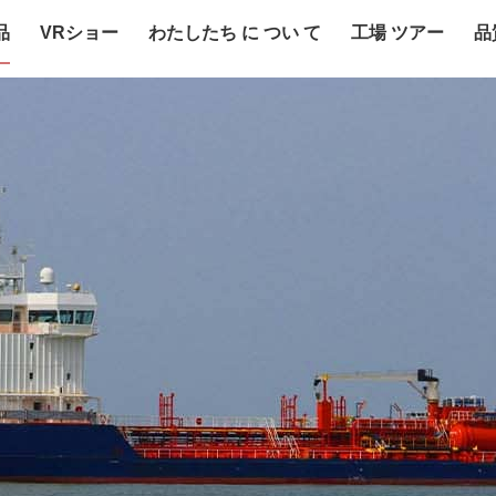
品
VRショー
わたしたち に つい て
工場 ツアー
品