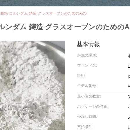
 亜鉛 コルンダム 鋳造 グラスオーブンのためのAZS
コルンダム 鋳造 グラスオーブンのためのA
基本情報
起源の場所:
ブランド名:
証明:
I
モデル番号:
A
最小注文数量:
パッケージの詳細:
受渡し時間:
支払条件: