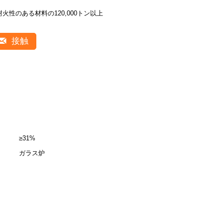
耐火性のある材料の120,000トン以上
接触
≥31%
ガラス炉