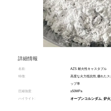
詳細情報
名前:
AZS 耐火性キャスタブル
特徴:
高度な火力抵抗性,優れたス
ップ率
圧縮強度:
≥50MPa
ハイライト:
オーブンコルンダム
炉火
,