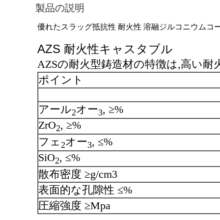
製品の説明
優れたスラッグ抵抗性 耐火性 溶融ジルコニウムコーラ
AZS 耐火性キャスタブル
AZSの耐火型鋳造材の特徴は,高い耐
ポイント
アール
オー
, ≥%
2
3
ZrO
, ≥%
2
フェ
オー
, ≤%
2
3
SiO
, ≤%
2
散布密度 ≥g/cm3
表面的な孔隙性 ≤%
圧縮強度 ≥Mpa