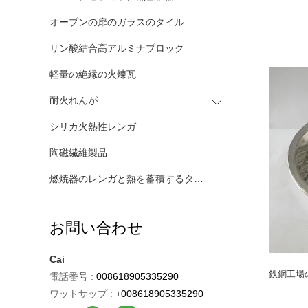
オーブンの扉のガラスのタイル
リン酸結合高アルミナブロック
軽量の絶縁の火煉瓦
耐火れんが
シリカ火熱性レンガ
陶磁繊維製品
燃焼器のレンガと熱を蓄積するタンク
お問い合わせ
Cai
鉄鋼工場
電話番号 :
008618905335290
ワットサップ :
+008618905335290