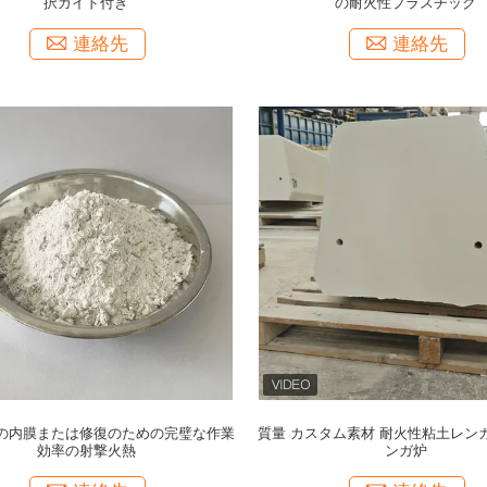
択ガイド付き
の耐火性プラスチック
連絡先
連絡先
の内膜または修復のための完璧な作業
質量 カスタム素材 耐火性粘土レン
効率の射撃火熱
ンガ炉