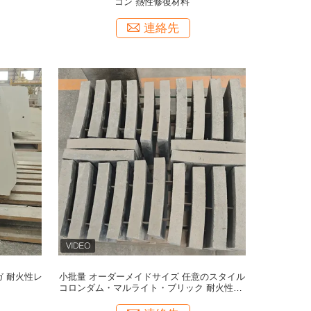
コン 熱性修復材料
連絡先
ガ 耐火性レ
小批量 オーダーメイドサイズ 任意のスタイル
コロンダム・マルライト・ブリック 耐火性 鋳
造可能な粉末ブリック