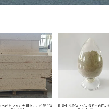
火の粘土 アルミナ 耐火レンガ 製品選
耐磨性 洗浄防止 炉の屋根や内面の