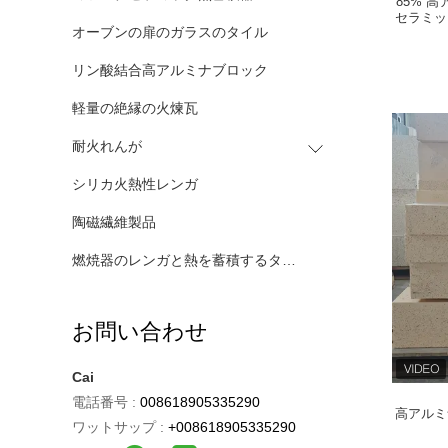
85% 
セラミッ
オーブンの扉のガラスのタイル
リン酸結合高アルミナブロック
軽量の絶縁の火煉瓦
耐火れんが
シリカ火熱性レンガ
陶磁繊維製品
燃焼器のレンガと熱を蓄積するタンク
お問い合わせ
Cai
電話番号 :
008618905335290
高アルミ
ワットサップ :
+008618905335290