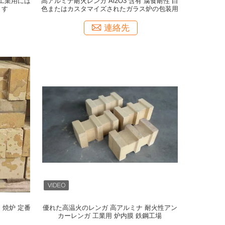
 工業用には
高アルミナ耐火レンガ Al2O3 含有 腐食耐性 白
ます
色またはカスタマイズされたガラス炉の包装用
連絡先
 焼炉 定番
優れた高温火のレンガ 高アルミナ 耐火性アン
カーレンガ 工業用 炉内膜 鉄鋼工場