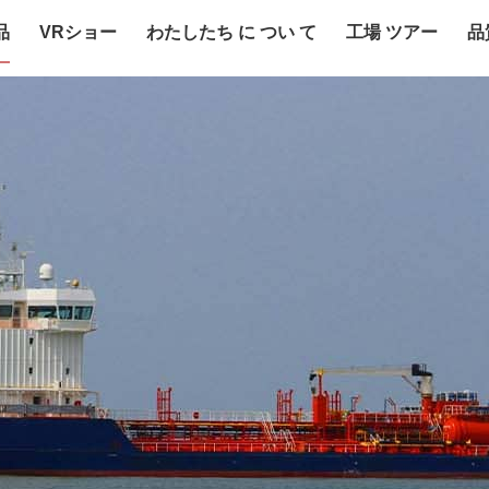
品
VRショー
わたしたち に つい て
工場 ツアー
品