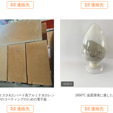
連絡先
連絡先
イズされたハード高アルミナ火のレン
1650°C 温度環境に適し
炉のコーティングのための電子超純粉
末
連絡先
連絡先