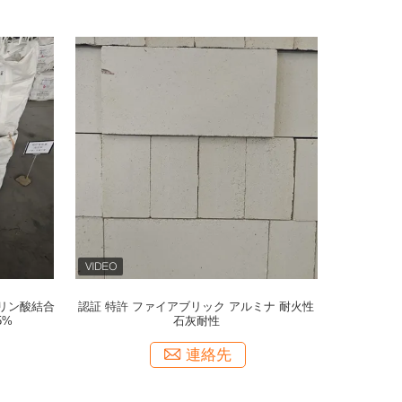
 リン酸結合
認証 特許 ファイアブリック アルミナ 耐火性
5%
石灰耐性
連絡先