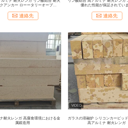
高アルミナ 耐火レンガ リン酸結合 耐火
リン酸結合 高アルミナ 耐火レンガ
クアンカー ローータリーオーブンの
優れた性能が保証されてい
ために
連絡先
連絡先
ナ耐火レンガ 高腐食環境における金
ガラスの溶融炉 シリコンカービッド
属鍛造用
高アルミナ 耐火レンガ