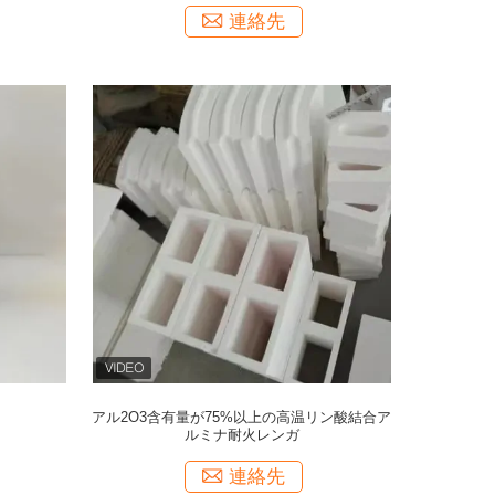
連絡先
た
アル2O3含有量が75%以上の高温リン酸結合ア
ルミナ耐火レンガ
連絡先