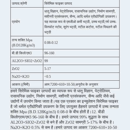
उत्पाद श्रेणी
सिरेमिक फाइबर उत्पाद
धातु विज्ञान, पेट्रोलियम, रासायनिक उद्योग, निर्माण सामग्री,
मशीनरी प्रसंस्करण, सैन्य, आदि थर्मल प्रौद्योगिकी उपकरण।
प्रयोग
यह व्यापक रूप से एमजीओ कमी भट्ठी, उच्च भट्ठी,गर्म उच्च-
विस्फोट स्टोव, सुरंग भट्ठी, स्टील कटोरा, स्टील पिघलने की
भट्ठी
तन्य शक्ति Mpa
0.08-0.12
(B.D128Kg/m3)
बी.डी किलो/एम3
96-160
AL2O3+SIO2+ZrO2
99
ZrO2
5-17
Na2O+K2O
<0.5
आकार ((मिमी)
आम:7200×610×10-50;अनुरोध के अनुसार
हमारे सिरेमिक फाइबर उत्पादों का व्यापक रूप से धातु विज्ञान, पेट्रोलियम,
रासायनिक उद्योग, निर्माण सामग्री, मशीनरी प्रसंस्करण, सैन्य आदि जैसे कई
उद्योगों में उपयोग किया जाता है।यह एक प्रकार का इन्सुलेशन सिरेमिक फाइबर
है जो थर्मल प्रौद्योगिकी उपकरण के लिए उपयुक्त हैहमारे उत्पादों में उच्च तन्यता
शक्ति Mpa (B.D.128Kg/m3) 0.08-0 के बीच होती है।12. बीडी
किलोग्राम/एम3 96-160 के बीच है। हमारे उत्पाद 99% शुद्धता के साथ
AL2O3+SIO2+ZrO2 से बने हैं और ZrO2 सामग्री 5-17% के बीच है।
Na2O+K2O 0.5% से कम है।हमारे उत्पाद का आकार 7200×610×10-50