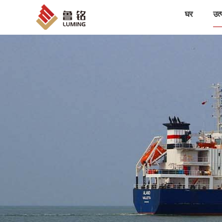
घर
उत्