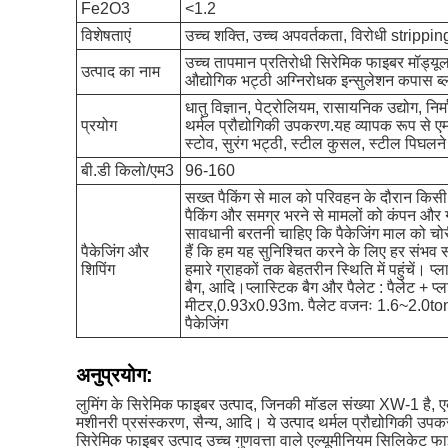
Fe2O3
<1.2
विशेषताएं
उच्च शक्ति, उच्च अपवर्तकता, विरोधी strippi
उच्च तापमान प्रतिरोधी सिरेमिक फाइबर मॉड्यू
उत्पाद का नाम
औद्योगिक भट्ठी अग्निरोधक इन्सुलेशन कपास ब
धातु विज्ञान, पेट्रोलियम, रासायनिक उद्योग, निर
प्रयोग
थर्मल प्रौद्योगिकी उपकरण.यह व्यापक रूप से ए
स्टोव, सुरंग भट्ठी, स्टील कुसल, स्टील पिघलने
बी.डी किलो/एम3
96-160
सख्त पैकिंग से माल को परिवहन के दौरान किसी
पैकिंग और समग्र भरने से मामलों को कंपन और
सावधानी बरतनी चाहिए कि पैकेजिंग माल को चो
पैकेजिंग और
हैं कि हम यह सुनिश्चित करने के लिए हर संभव साव
शिपिंग
हमारे ग्राहकों तक बेहतरीन स्थिति में पहुंचें। 
बैग, आदि।प्लास्टिक बैग और पैलेट : पैलेट + प्ल
मीटर,0.93x0.93m. पैलेट वजनः 1.6~2.0ton.
पैकेजिंग
अनुप्रयोग:
लुमिंग के सिरेमिक फाइबर उत्पाद, जिनकी मॉडल संख्या XW-1 है, एक उच
मशीनरी प्रसंस्करण, सैन्य, आदि। ये उत्पाद थर्मल प्रौद्योगिकी उपकर
सिरेमिक फाइबर उत्पाद उच्च गुणवत्ता वाले एल्यूमीनियम सिलिके