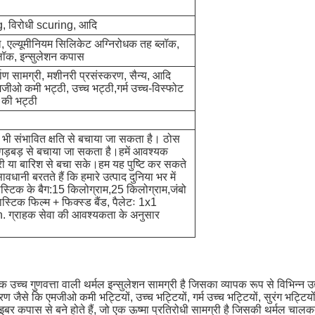
ng, विरोधी scuring, आदि
ल, एल्यूमीनियम सिलिकेट अग्निरोधक तह ब्लॉक,
्लॉक, इन्सुलेशन कपास
्माण सामग्री, मशीनरी प्रसंस्करण, सैन्य, आदि
मजीओ कमी भट्ठी, उच्च भट्ठी,गर्म उच्च-विस्फोट
 की भट्ठी
 भी संभावित क्षति से बचाया जा सकता है। ठोस
 गड़बड़ से बचाया जा सकता है।हमें आवश्यक
री या बारिश से बचा सके।हम यह पुष्टि कर सकते
धानी बरतते हैं कि हमारे उत्पाद दुनिया भर में
प्लास्टिक के बैग:15 किलोग्राम,25 किलोग्राम,जंबो
ास्टिक फिल्म + फिक्स्ड बैंड, पैलेटः 1x1
 ग्राहक सेवा की आवश्यकता के अनुसार
्च गुणवत्ता वाली थर्मल इन्सुलेशन सामग्री है जिसका व्यापक रूप से विभिन्न उद्यो
ण जैसे कि एमजीओ कमी भट्टियों, उच्च भट्टियों, गर्म उच्च भट्टियों, सुरंग भट्टियो
ट फाइबर कपास से बने होते हैं, जो एक ऊष्मा प्रतिरोधी सामग्री है जिसकी थ