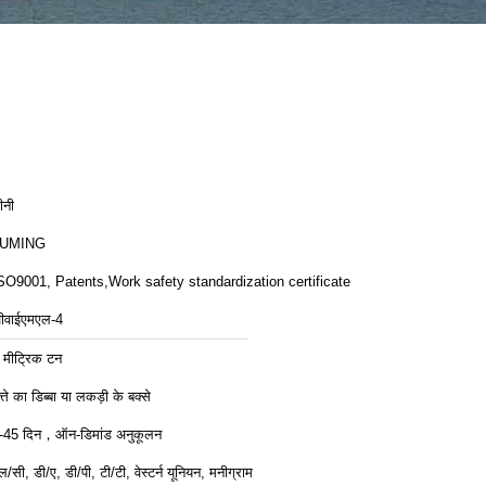
ीनी
LUMING
SO9001, Patents,Work safety standardization certificate
ीवाईएमएल-4
 मीट्रिक टन
त्ते का डिब्बा या लकड़ी के बक्से
-45 दिन，ऑन-डिमांड अनुकूलन
ल/सी, डी/ए, डी/पी, टी/टी, वेस्टर्न यूनियन, मनीग्राम