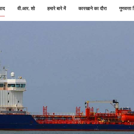
पाद
वी.आर. शो
हमारे बारे में
कारखाने का दौरा
गुणवत्ता 