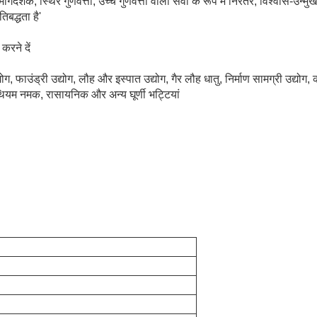
र्गदर्शक, स्थिर गुणवत्ता, उच्च गुणवत्ता वाली सेवा के रूप में निरंतर, विश्वास-उ
िबद्धता है'
करने दें
ग, फाउंड्री उद्योग, लौह और इस्पात उद्योग, गैर लौह धातु, निर्माण सामग्री उद्योग, क
िथियम नमक, रासायनिक और अन्य घूर्णी भट्टियां