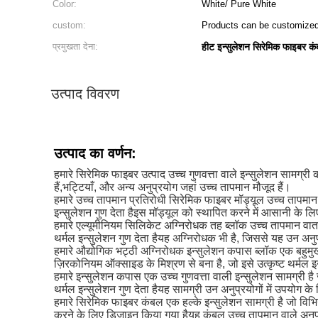
Color:
White/ Pure White
custom:
Products can be customized
प्रमुखता देना:
हीट इन्सुलेशन सिरेमिक फाइबर क
उत्पाद विवरण
उत्पाद का वर्णन:
हमारे सिरेमिक फाइबर उत्पाद उच्च गुणवत्ता वाले इन्सुलेशन सामग्री
हैं,भट्टियाँ, और अन्य अनुप्रयोग जहां उच्च तापमान मौजूद हैं।
हमारे उच्च तापमान प्रतिरोधी सिरेमिक फाइबर मॉड्यूल उच्च तापमान
इन्सुलेशन गुण देता हैइस मॉड्यूल को स्थापित करने में आसानी के ल
हमारे एल्यूमीनियम सिलिकेट अग्निरोधक तह ब्लॉक उच्च तापमान वा
थर्मल इन्सुलेशन गुण देता हैयह अग्निरोधक भी है, जिससे यह उन अनु
हमारे औद्योगिक भट्ठी अग्निरोधक इन्सुलेशन कपास ब्लॉक एक बहुमुख
ज़िरकोनियम ऑक्साइड के मिश्रण से बना है, जो इसे उत्कृष्ट थर्मल इ
हमारे इन्सुलेशन कपास एक उच्च गुणवत्ता वाली इन्सुलेशन सामग्री ह
थर्मल इन्सुलेशन गुण देता हैयह सामग्री उन अनुप्रयोगों में उपयोग 
हमारे सिरेमिक फाइबर कंबल एक हल्के इन्सुलेशन सामग्री है जो विभिन
करने के लिए डिज़ाइन किया गया हैयह कंबल उच्च तापमान वाले अनुप