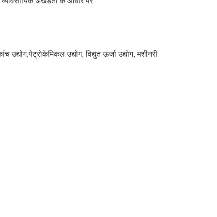
न्मुख व्यावसायिक अखंडता के आधार पर
ांच उद्योग,पेट्रोकेमिकल उद्योग, विद्युत ऊर्जा उद्योग, मशीनरी