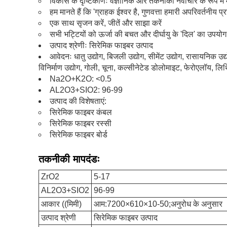
विकास के दृष्टिकोणः वैज्ञानिक और तकनीकी नवाचार के रूप में मा
हम मानते हैं कि 'ग्राहक ईश्वर है, गुणवत्ता हमारी अपरिवर्तनीय प्रत
एक साथ सृजन करें, जीतें और साझा करें
सभी भट्टियों को ऊर्जा की बचत और दीर्घायु के 'दिल' का उपयोग 
उत्पाद श्रेणीः सिरेमिक फाइबर उत्पाद
आवेदनः धातु उद्योग, बिजली उद्योग, सीमेंट उद्योग, रासायनिक उद्यो
विनिर्माण उद्योग, गोली, चूना, कल्सीनेटेड डोलोमाइट, फेरोएलॉय, ल
Na2O+K2O: <0.5
AL2O3+SIO2: 96-99
उत्पाद की विशेषताएं:
सिरेमिक फाइबर कंबल
सिरेमिक फाइबर रस्सी
सिरेमिक फाइबर बोर्ड
तकनीकी मापदंडः
ZrO2
5-17
AL2O3+SIO2
96-99
आकार ((मिमी)
आम:7200×610×10-50;अनुरोध के अनुसार
उत्पाद श्रेणी
सिरेमिक फाइबर उत्पाद