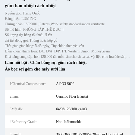
gốm bao nhiệt cách nhiệt
Nguồn gốc: Trung Quốc
Hàng hiệu: LUMING
Chứng nhận: ISO9001, Patents,Work safety standardization certificate
Số mô hình: PHÒNG TẬP THỂ DỤC-4
Số lượng đặt hàng tối thiểu: 5 tấn
chi tiết đóng gói: Thùng hoặc hộp gỗ
Thời gian giao hàng: 5-45 ngày, Tùy chỉnh theo yêu cầu
Điều khoản thanh toán: L/C, D/A, D/P, T/T, Western Union, MoneyGram
Khả năng cung cấp: hơn 120.000 tấn mỗi năm cho tất cả các vật liệu chịu lửa đúc sẵn, đúc sẵn và gạch
Làm nổi bật:
Chăn bằng sợi gốm cách nhiệt
,
Áo bọc sợi gốm cho máy sưởi lửa
1Chemical Composition::
Al2O3.SiO2
2Item:
Ceramic Fiber Blanket
3Mật độ:
64/96/128/160 kg/m3
4Refractory Grade:
Non-Inflammable
5Length:
3600/3660/3810/7200/7620mm or Customized