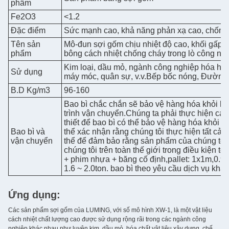
phẩm
Fe2O3
<1.2
Đặc điểm
Sức mạnh cao, khả năng phản xạ cao, chống 
Tên sản
Mô-đun sợi gốm chịu nhiệt độ cao, khối gấp c
phẩm
bông cách nhiệt chống cháy trong lò công ngh
Kim loại, dầu mỏ, ngành công nghiệp hóa học,
Sử dụng
máy móc, quân sự, v.v.Bếp bốc nóng, Đường 
B.D Kg/m3
96-160
Bao bì chắc chắn sẽ bảo vệ hàng hóa khỏi bất 
trình vận chuyển.Chúng ta phải thực hiện cá
thiết để bao bì có thể bảo vệ hàng hóa khỏi 
Bao bì và
thể xác nhận rằng chúng tôi thực hiện tất cả
vận chuyển
thể để đảm bảo rằng sản phẩm của chúng tôi
chúng tôi trên toàn thế giới trong điều kiện tốt 
+ phim nhựa + băng cố định,pallet: 1x1m,0.93
1.6 ~ 2.0ton. bao bì theo yêu cầu dịch vụ khá
Ứng dụng:
Các sản phẩm sợi gốm của LUMING, với số mô hình XW-1, là một vật liệu
cách nhiệt chất lượng cao được sử dụng rộng rãi trong các ngành công
nghiệp khác nhau như luyện kim, dầu mỏ, hóa chất,vật liệu xây dựng, chế