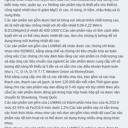
biến máy móc, quân sự, v.v. Những sản phẩm này là thiết yếu cho thiết bị
công nghệ nhiệt như lò giảm MgO, lò cao, lò nóng, lò hầm, chậu thép,và lò
nung thép.
Các sản phẩm sợi gốm được làm từ bông sợi silicat nhôm chất lượng cao,
đó là một vật liệu chống nhiệt với độ dẫn nhiệt 0,09-0,22 W/m.k
B.D128Kg/m3,ở nhiệt độ 400-1000°CCác sản phẩm này có tính cách điện
tuyệt vời và có thể chịu được nhiệt độ cao, làm cho chúng lý tưởng để sử
dụng trong môi trường nhiệt độ cao.
Các sản phẩm sợi gốm của LUMING đã nhận được các chứng chỉ khác
nhau như ISO9001, bằng sáng chế và chứng chỉ tiêu chuẩn hóa an toàn
công việc.Các chứng chỉ này đảm bảo rằng các sản phẩm có chất lượng cao
và đáp ứng các tiêu chuẩn của ngànhCác sản phẩm được cung cấp với số
lượng đặt hàng tối thiểu là 5 tấn và có sẵn cho các điều khoản thanh toán
như L / C, D / A, D / P, T / T, Western Union và MoneyGram.
Khả năng cung cấp cho tất cả các vật liệu chịu lửa, bao gồm cả các loại
thạch cao, thạch cao và gạch, là hơn 120.000 tấn mỗi năm.Thời gian giao
hàng cho các sản phẩm này dao động từ 5-45 ngày với tùy chỉnh theo yêu
cầuCác sản phẩm được đóng gói trong hộp hộp hoặc hộp gỗ và được vận
chuyển từ Shandong, Trung Quốc.
Các sản phẩm sợi gốm của LUMING có thành phần hóa học của AL2O3 ở
mức 42-55% và Fe2O3 ở mức dưới 1,2%.Các sản phẩm này có sẵn trong
các hình thức khác nhau như các mô-đun sợi gốm chịu nhiệt độ caoCác sản
phẩm này rất linh hoạt và có thể được sử dụng trong nhiều ứng dụng khác
nhau.