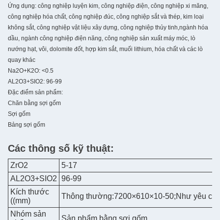
Ứng dụng: công nghiệp luyện kim, công nghiệp điện, công nghiệp xi măng,
công nghiệp hóa chất, công nghiệp đúc, công nghiệp sắt và thép, kim loại
không sắt, công nghiệp vật liệu xây dựng, công nghiệp thủy tinh,ngành hóa
dầu, ngành công nghiệp điện năng, công nghiệp sản xuất máy móc, lò
nướng hạt, vôi, dolomite đốt, hợp kim sắt, muối lithium, hóa chất và các lò
quay khác
Na2O+K2O: <0.5
AL2O3+SIO2: 96-99
Đặc điểm sản phẩm:
Chăn bằng sợi gốm
Sợi gốm
Bảng sợi gốm
Các thông số kỹ thuật:
ZrO2
5-17
AL2O3+SIO2
96-99
Kích thước
Thông thường:7200×610×10-50;Như yêu cầ
((mm)
Nhóm sản
Sản phẩm bằng sợi gốm