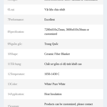
6Loại:
Vật liệu chịu nhiệt
7Performance:
Excellent
7200x610x25mm; 3600x610x50mm or
8Specification:
customized
9Nguồn gốc:
Trung Quốc
10Shape:
Ceramic Fiber Blanket
11Tốt bụng:
Chất xơ gốm có độ tinh khiết cao
12Temperature:
1050-1430 C
13Color:
White/ Pure White
14Application:
Heat Insulation
Products can be customized, please contact
15custom: