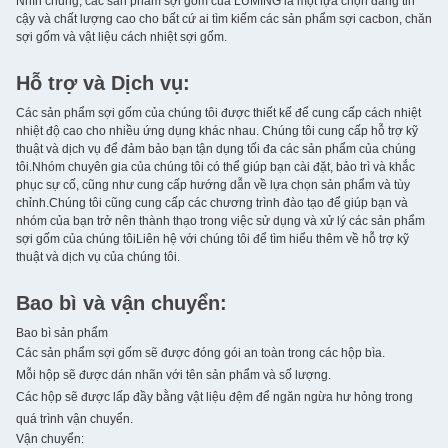
Nhìn chung, các sản phẩm sợi gốm của LUMING là một lựa chọn đáng tin
cậy và chất lượng cao cho bất cứ ai tìm kiếm các sản phẩm sợi cacbon, chăn
sợi gốm và vật liệu cách nhiệt sợi gốm.
Hỗ trợ và Dịch vụ:
Các sản phẩm sợi gốm của chúng tôi được thiết kế để cung cấp cách nhiệt
nhiệt độ cao cho nhiều ứng dụng khác nhau. Chúng tôi cung cấp hỗ trợ kỹ
thuật và dịch vụ để đảm bảo bạn tận dụng tối đa các sản phẩm của chúng
tôi.Nhóm chuyên gia của chúng tôi có thể giúp bạn cài đặt, bảo trì và khắc
phục sự cố, cũng như cung cấp hướng dẫn về lựa chọn sản phẩm và tùy
chỉnh.Chúng tôi cũng cung cấp các chương trình đào tạo để giúp bạn và
nhóm của bạn trở nên thành thạo trong việc sử dụng và xử lý các sản phẩm
sợi gốm của chúng tôiLiên hệ với chúng tôi để tìm hiểu thêm về hỗ trợ kỹ
thuật và dịch vụ của chúng tôi.
Bao bì và vận chuyển:
Bao bì sản phẩm
Các sản phẩm sợi gốm sẽ được đóng gói an toàn trong các hộp bìa.
Mỗi hộp sẽ được dán nhãn với tên sản phẩm và số lượng.
Các hộp sẽ được lấp đầy bằng vật liệu đệm để ngăn ngừa hư hỏng trong
quá trình vận chuyển.
Vận chuyển: