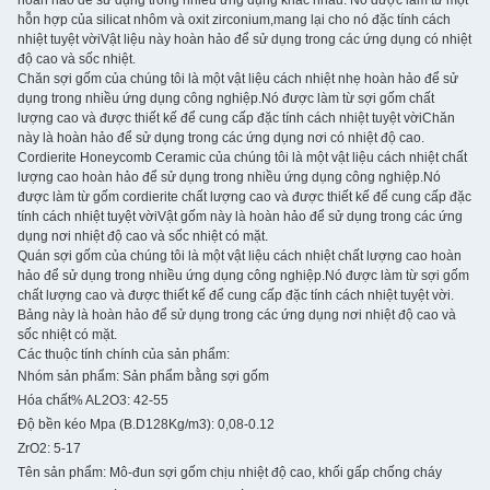
hoàn hảo để sử dụng trong nhiều ứng dụng khác nhau. Nó được làm từ một
hỗn hợp của silicat nhôm và oxit zirconium,mang lại cho nó đặc tính cách
nhiệt tuyệt vờiVật liệu này hoàn hảo để sử dụng trong các ứng dụng có nhiệt
độ cao và sốc nhiệt.
Chăn sợi gốm của chúng tôi là một vật liệu cách nhiệt nhẹ hoàn hảo để sử
dụng trong nhiều ứng dụng công nghiệp.Nó được làm từ sợi gốm chất
lượng cao và được thiết kế để cung cấp đặc tính cách nhiệt tuyệt vờiChăn
này là hoàn hảo để sử dụng trong các ứng dụng nơi có nhiệt độ cao.
Cordierite Honeycomb Ceramic của chúng tôi là một vật liệu cách nhiệt chất
lượng cao hoàn hảo để sử dụng trong nhiều ứng dụng công nghiệp.Nó
được làm từ gốm cordierite chất lượng cao và được thiết kế để cung cấp đặc
tính cách nhiệt tuyệt vờiVật gốm này là hoàn hảo để sử dụng trong các ứng
dụng nơi nhiệt độ cao và sốc nhiệt có mặt.
Quán sợi gốm của chúng tôi là một vật liệu cách nhiệt chất lượng cao hoàn
hảo để sử dụng trong nhiều ứng dụng công nghiệp.Nó được làm từ sợi gốm
chất lượng cao và được thiết kế để cung cấp đặc tính cách nhiệt tuyệt vời.
Bảng này là hoàn hảo để sử dụng trong các ứng dụng nơi nhiệt độ cao và
sốc nhiệt có mặt.
Các thuộc tính chính của sản phẩm:
Nhóm sản phẩm: Sản phẩm bằng sợi gốm
Hóa chất% AL2O3: 42-55
Độ bền kéo Mpa (B.D128Kg/m3): 0,08-0.12
ZrO2: 5-17
Tên sản phẩm: Mô-đun sợi gốm chịu nhiệt độ cao, khối gấp chống cháy