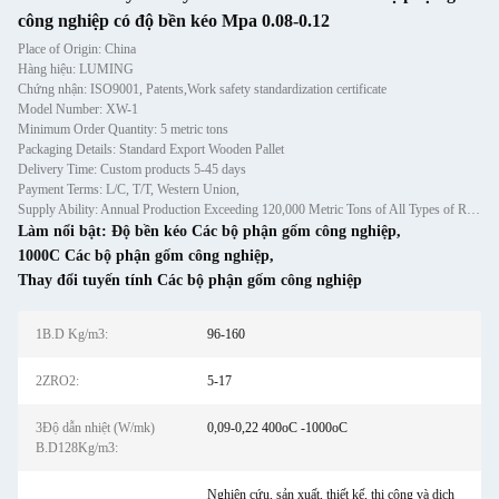
công nghiệp có độ bền kéo Mpa 0.08-0.12
Place of Origin: China
Hàng hiệu: LUMING
Chứng nhận: ISO9001, Patents,Work safety standardization certificate
Model Number: XW-1
Minimum Order Quantity: 5 metric tons
Packaging Details: Standard Export Wooden Pallet
Delivery Time: Custom products 5-45 days
Payment Terms: L/C, T/T, Western Union,
Supply Ability: Annual Production Exceeding 120,000 Metric Tons of All Types of Refractory Materials Including Castables, Preforms, and Bric
Làm nổi bật:
Độ bền kéo Các bộ phận gốm công nghiệp
,
1000C Các bộ phận gốm công nghiệp
,
Thay đổi tuyến tính Các bộ phận gốm công nghiệp
1B.D Kg/m3:
96-160
2ZRO2:
5-17
3Độ dẫn nhiệt (W/mk)
0,09-0,22 400oC -1000oC
B.D128Kg/m3:
Nghiên cứu, sản xuất, thiết kế, thi công và dịch