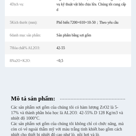
4Dịch vụ:
vụ kỹ thuật vật liệu chịu lửa. Chúng tôi cung cấp
d
5Kích thước (mm):
Phổ biến:7200×610×10-50；Theo yêu cầu
6danh mục sản phẩm:
Sản phẩm bằng sợi gốm
7Hóa chất% AL2O3:
42-55
8Na2O+K2O:
<0,5
Mô tả sản phẩm:
Các sản phẩm sợi gốm của chúng tôi có hàm lượng ZrO2 là 5-
17% và thành phần hóa học là AL2O3: 42-55%.D 128 Kg/m3 và
nhiệt độ 1000°C.
Các sản phẩm sợi gốm của chúng tôi không chỉ có chức năng, mà
còn có vẻ ngoài thẩm mỹ với màu trắng tinh khiết.bao gồm cách
nhiệt cho thiết bị nhiệt độ cao như lò, nồi hơi và lò.