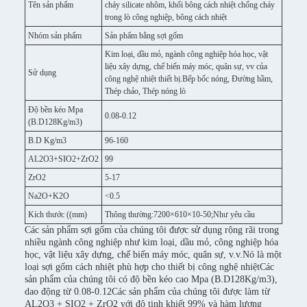
Tên sản phẩm
cháy silicate nhôm, khối bông cách nhiệt chống cháy
trong lò công nghiệp, bông cách nhiệt
Nhóm sản phẩm
Sản phẩm bằng sợi gốm
Kim loại, dầu mỏ, ngành công nghiệp hóa học, vật
liệu xây dựng, chế biến máy móc, quân sự, vv của
Sử dụng
công nghệ nhiệt thiết bị.Bếp bốc nóng, Đường hầm,
Thép chảo, Thép nóng lò
Độ bền kéo Mpa
0.08-0.12
(B.D128Kg/m3)
B.D Kg/m3
96-160
AL2O3+SIO2+ZrO2
99
ZrO2
5-17
Na2O+K2O
<0.5
Kích thước ((mm)
Thông thường:7200×610×10-50;Như yêu cầu
Các sản phẩm sợi gốm của chúng tôi được sử dụng rộng rãi trong
nhiều ngành công nghiệp như kim loại, dầu mỏ, công nghiệp hóa
học, vật liệu xây dựng, chế biến máy móc, quân sự, v.v.Nó là một
loại sợi gốm cách nhiệt phù hợp cho thiết bị công nghệ nhiệtCác
sản phẩm của chúng tôi có độ bền kéo cao Mpa (B.D128Kg/m3),
dao động từ 0.08-0.12Các sản phẩm của chúng tôi được làm từ
AL2O3 + SIO2 + ZrO2 với độ tinh khiết 99% và hàm lượng