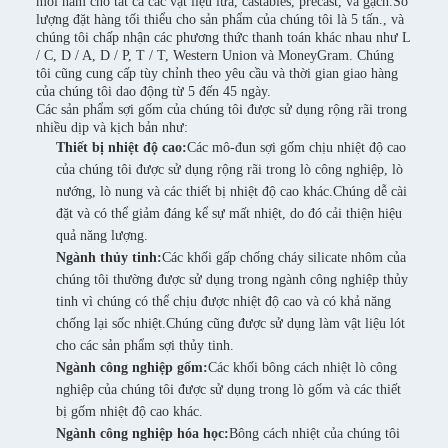
mỗi năm cho tất cả các vật liệu lửa, castables, precast, và gạch.Số
lượng đặt hàng tối thiểu cho sản phẩm của chúng tôi là 5 tấn., và
chúng tôi chấp nhận các phương thức thanh toán khác nhau như L
/ C, D / A, D / P, T / T, Western Union và MoneyGram. Chúng
tôi cũng cung cấp tùy chỉnh theo yêu cầu và thời gian giao hàng
của chúng tôi dao động từ 5 đến 45 ngày.
Các sản phẩm sợi gốm của chúng tôi được sử dụng rộng rãi trong
nhiều dịp và kịch bản như:
Thiết bị nhiệt độ cao:
Các mô-đun sợi gốm chịu nhiệt độ cao
của chúng tôi được sử dụng rộng rãi trong lò công nghiệp, lò
nướng, lò nung và các thiết bị nhiệt độ cao khác.Chúng dễ cài
đặt và có thể giảm đáng kể sự mất nhiệt, do đó cải thiện hiệu
quả năng lượng.
Ngành thủy tinh:
Các khối gấp chống cháy silicate nhôm của
chúng tôi thường được sử dụng trong ngành công nghiệp thủy
tinh vì chúng có thể chịu được nhiệt độ cao và có khả năng
chống lại sốc nhiệt.Chúng cũng được sử dụng làm vật liệu lót
cho các sản phẩm sợi thủy tinh.
Ngành công nghiệp gốm:
Các khối bông cách nhiệt lò công
nghiệp của chúng tôi được sử dụng trong lò gốm và các thiết
bị gốm nhiệt độ cao khác.
Ngành công nghiệp hóa học:
Bông cách nhiệt của chúng tôi