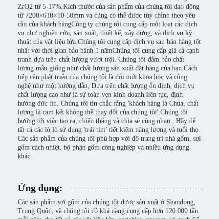
ZrO2 từ 5-17%.Kích thước của sản phẩm của chúng tôi dao động
từ 7200×610×10-50mm và cũng có thể được tùy chỉnh theo yêu
cầu của khách hàngCông ty chúng tôi cung cấp một loạt các dịch
vụ như nghiên cứu, sản xuất, thiết kế, xây dựng, và dịch vụ kỹ
thuật của vật liệu lửa.Chúng tôi cung cấp dịch vụ sau bán hàng tốt
nhất với thời gian bảo hành 1 nămChúng tôi cung cấp giá cả cạnh
tranh dựa trên chất lượng vượt trội. Chúng tôi đảm bảo chất
lượng mẫu giống như chất lượng sản xuất đặt hàng của bạn.Cách
tiếp cận phát triển của chúng tôi là đổi mới khoa học và công
nghệ như một hướng dẫn, Dựa trên chất lượng ổn định, dịch vụ
chất lượng cao như là sự toàn vẹn kinh doanh liên tục, định
hướng đức tin. Chúng tôi tin chắc rằng 'khách hàng là Chúa, chất
lượng là cam kết không thể thay đổi của chúng tôi'.Chúng tôi
hướng tới việc tạo ra, chiến thắng và chia sẻ cùng nhau.. Hãy để
tất cả các lò lò sử dụng 'trái tim' tiết kiệm năng lượng và tuổi thọ.
Các sản phẩm của chúng tôi phù hợp với đồ trang trí nhà gốm, sợi
gốm cách nhiệt, bộ phận gốm công nghiệp và nhiều ứng dụng
khác.
Ứng dụng:
Các sản phẩm sợi gốm của chúng tôi được sản xuất ở Shandong,
Trung Quốc, và chúng tôi có khả năng cung cấp hơn 120.000 tấn