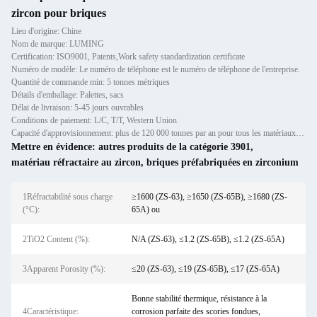
zircon pour briques
Lieu d'origine: Chine
Nom de marque: LUMING
Certification: ISO9001, Patents,Work safety standardization certificate
Numéro de modèle: Le numéro de téléphone est le numéro de téléphone de l'entreprise.
Quantité de commande min: 5 tonnes métriques
Détails d'emballage: Palettes, sacs
Délai de livraison: 5-45 jours ouvrables
Conditions de paiement: L/C, T/T, Western Union
Capacité d'approvisionnement: plus de 120 000 tonnes par an pour tous les matériaux réfractaires: échafaudages, préfaçades et briq
Mettre en évidence:
autres produits de la catégorie 3901
,
matériau réfractaire au zircon
,
briques préfabriquées en zirconium
1Réfractabilité sous charge
≥1600 (ZS-63), ≥1650 (ZS-65B), ≥1680 (ZS-
(°C):
65A) ou
2TiO2 Content (%):
N/A (ZS-63), ≤1.2 (ZS-65B), ≤1.2 (ZS-65A)
3Apparent Porosity (%):
≤20 (ZS-63), ≤19 (ZS-65B), ≤17 (ZS-65A)
Bonne stabilité thermique, résistance à la
4Caractéristique:
corrosion parfaite des scories fondues,