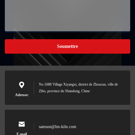
Soumettre
No.1688 Village Xiyangxi, district de Zhoucun, ville de
Zibo, province du Shandong, Chine
Adresse:
samson@lm-kiln.com
E-mail