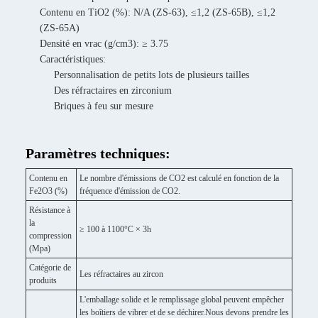
Contenu en TiO2 (%): N/A (ZS-63), ≤1,2 (ZS-65B), ≤1,2
(ZS-65A)
Densité en vrac (g/cm3): ≥ 3.75
Caractéristiques:
Personnalisation de petits lots de plusieurs tailles
Des réfractaires en zirconium
Briques à feu sur mesure
Paramètres techniques:
Contenu en
Le nombre d'émissions de CO2 est calculé en fonction de la
Fe2O3 (%)
fréquence d'émission de CO2.
Résistance à
la
≥ 100 à 1100°C × 3h
compression
(Mpa)
Catégorie de
Les réfractaires au zircon
produits
L'emballage solide et le remplissage global peuvent empêcher
les boîtiers de vibrer et de se déchirer.Nous devons prendre les