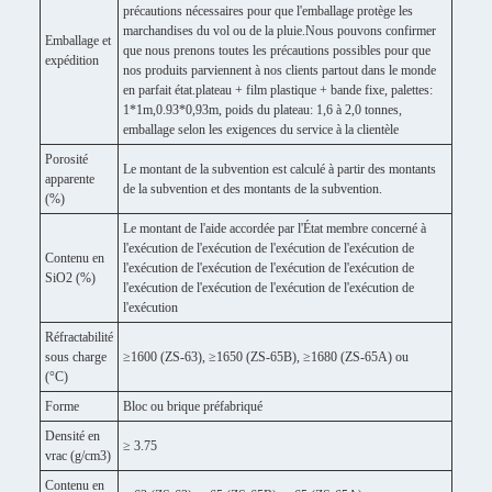
précautions nécessaires pour que l'emballage protège les
marchandises du vol ou de la pluie.Nous pouvons confirmer
Emballage et
que nous prenons toutes les précautions possibles pour que
expédition
nos produits parviennent à nos clients partout dans le monde
en parfait état.plateau + film plastique + bande fixe, palettes:
1*1m,0.93*0,93m, poids du plateau: 1,6 à 2,0 tonnes,
emballage selon les exigences du service à la clientèle
Porosité
Le montant de la subvention est calculé à partir des montants
apparente
de la subvention et des montants de la subvention.
(%)
Le montant de l'aide accordée par l'État membre concerné à
l'exécution de l'exécution de l'exécution de l'exécution de
Contenu en
l'exécution de l'exécution de l'exécution de l'exécution de
SiO2 (%)
l'exécution de l'exécution de l'exécution de l'exécution de
l'exécution
Réfractabilité
sous charge
≥1600 (ZS-63), ≥1650 (ZS-65B), ≥1680 (ZS-65A) ou
(°C)
Forme
Bloc ou brique préfabriqué
Densité en
≥ 3.75
vrac (g/cm3)
Contenu en