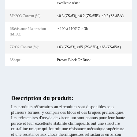
excellente résist
5Fe2O3 Content (%):
≤0.3 (ZS-63), ≤0.2 (ZS-65B), ≤0.2 (ZS-65A)
6Résistance à la pression
≥ 100 à 1100°C × 3h
(MPA):
7ZrO2 Content (%):
≥63 (ZS-63), ≥65 (ZS-65B), ≥65 (ZS-65A)
8Shape:
Precast Block Or Brick
Description du produit:
Les produits réfractaires au zirconium sont disponibles sous
plusieurs formes, y compris des blocs et des briques préfabriqués..
Les réfractaires d'oxyde de zirconium sont connus pour leur haute
pureté et leur excellente stabilité chimique.Ils ont une structure
cristalline unique qui fournit une résistance mécanique supérieure
et une résistance aux chocs thermiquesLes réfractaires en zircon