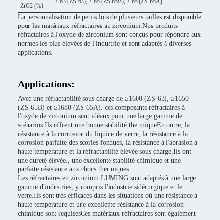
≥ 63 (ZS-63), ≥ 65 (ZS-65B), ≥ 65 (ZS-65A)
ZrO2 (%)
La personnalisation de petits lots de plusieurs tailles est disponible
pour les matériaux réfractaires au zirconium.Nos produits
réfractaires à l'oxyde de zirconium sont conçus pour répondre aux
normes les plus élevées de l'industrie et sont adaptés à diverses
applications.
Applications:
Avec une réfractabilité sous charge de ≥1600 (ZS-63), ≥1650
(ZS-65B) et ≥1680 (ZS-65A), ces composants réfractaires à
l'oxyde de zirconium sont idéaux pour une large gamme de
scénarios.Ils offrent une bonne stabilité thermiqueEn outre, la
résistance à la corrosion du liquide de verre, la résistance à la
corrosion parfaite des scories fondues, la résistance à l'abrasion à
haute température et la réfractabilité élevée sous charge,Ils ont
une dureté élevée., une excellente stabilité chimique et une
parfaite résistance aux chocs thermiques.
Les réfractaires en zirconium LUMING sont adaptés à une large
gamme d'industries, y compris l'industrie sidérurgique et le
verre.Ils sont très efficaces dans les situations où une résistance à
haute température et une excellente résistance à la corrosion
chimique sont requisesCes matériaux réfractaires sont également