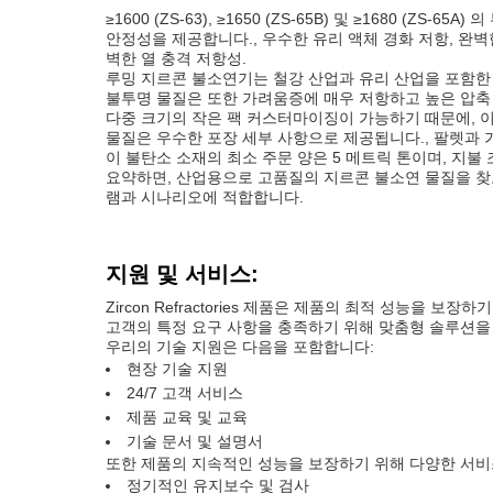
≥1600 (ZS-63), ≥1650 (ZS-65B) 및 ≥16
안정성을 제공합니다., 우수한 유리 액체 경화 저항, 완벽
벽한 열 충격 저항성.
루밍 지르콘 불소연기는 철강 산업과 유리 산업을 포함한
불투명 물질은 또한 가려움증에 매우 저항하고 높은 압축
다중 크기의 작은 팩 커스터마이징이 가능하기 때문에, 이
물질은 우수한 포장 세부 사항으로 제공됩니다., 팔렛과 
이 불탄소 소재의 최소 주문 양은 5 메트릭 톤이며, 지불 조건
요약하면, 산업용으로 고품질의 지르콘 불소연 물질을 찾고
램과 시나리오에 적합합니다.
지원 및 서비스:
Zircon Refractories 제품은 제품의 최적 성능
고객의 특정 요구 사항을 충족하기 위해 맞춤형 솔루션을
우리의 기술 지원은 다음을 포함합니다:
현장 기술 지원
24/7 고객 서비스
제품 교육 및 교육
기술 문서 및 설명서
또한 제품의 지속적인 성능을 보장하기 위해 다양한 서비
정기적인 유지보수 및 검사