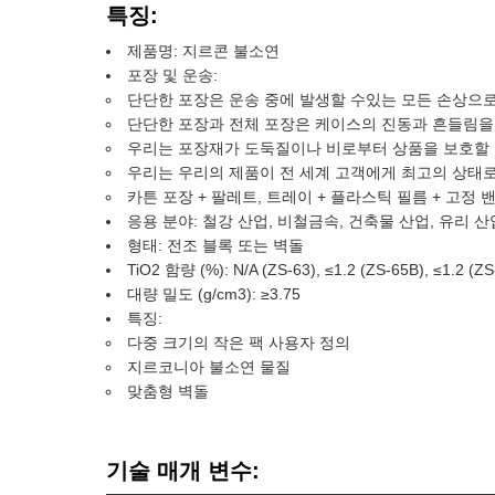
특징:
제품명: 지르콘 불소연
포장 및 운송:
단단한 포장은 운송 중에 발생할 수있는 모든 손상으
단단한 포장과 전체 포장은 케이스의 진동과 흔들림을
우리는 포장재가 도둑질이나 비로부터 상품을 보호할 
우리는 우리의 제품이 전 세계 고객에게 최고의 상태로
카튼 포장 + 팔레트, 트레이 + 플라스틱 필름 + 고정 밴드,
응용 분야: 철강 산업, 비철금속, 건축물 산업, 유리 산
형태: 전조 블록 또는 벽돌
TiO2 함량 (%): N/A (ZS-63), ≤1.2 (ZS-65B), ≤1.2 (Z
대량 밀도 (g/cm3): ≥3.75
특징:
다중 크기의 작은 팩 사용자 정의
지르코니아 불소연 물질
맞춤형 벽돌
기술 매개 변수: