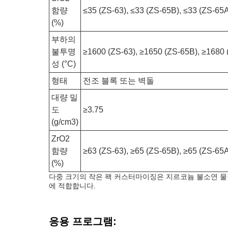
함량
≤35 (ZS-63), ≤33 (ZS-65B), ≤33 (ZS-65
(%)
부하의
불투명
≥1600 (ZS-63), ≥1650 (ZS-65B), ≥1680
성 (°C)
형태
전조 블록 또는 벽돌
대량 밀
도
≥3.75
(g/cm3)
ZrO2
함량
≥63 (ZS-63), ≥65 (ZS-65B), ≥65 (ZS-65
(%)
다중 크기의 작은 팩 커스터마이징은 지르코늄 불소연 물
에 적합합니다.
응용 프로그램: