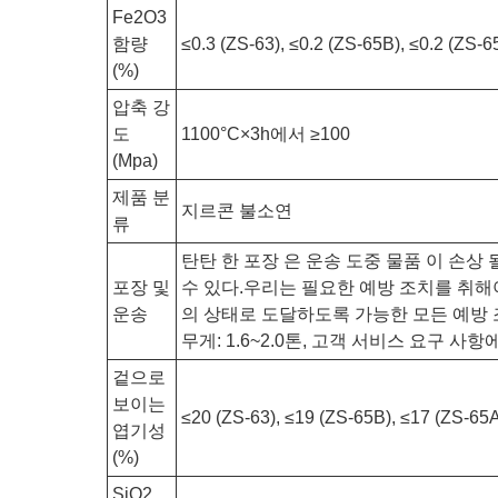
Fe2O3
함량
≤0.3 (ZS-63), ≤0.2 (ZS-65B), ≤0.2 (ZS-6
(%)
압축 강
도
1100°C×3h에서 ≥100
(Mpa)
제품 분
지르콘 불소연
류
탄탄 한 포장 은 운송 도중 물품 이 손상 
포장 및
수 있다.우리는 필요한 예방 조치를 취해
운송
의 상태로 도달하도록 가능한 모든 예방 조치
무게: 1.6~2.0톤, 고객 서비스 요구 사항
겉으로
보이는
≤20 (ZS-63), ≤19 (ZS-65B), ≤17 (ZS-65
엽기성
(%)
SiO2