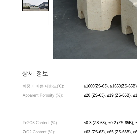
상세 정보
하중에 따른 내화도(℃):
≥1600(ZS-63), ≥1650(ZS-65B)
Apparent Porosity (%):
≤20 (ZS-63), ≤19 (ZS-65B), ≤
Fe2O3 Content (%):
≤0.3 (ZS-63), ≤0.2 (ZS-65B), 
ZrO2 Content (%):
≥63 (ZS-63), ≥65 (ZS-65B), ≥