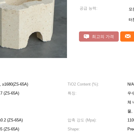
공급 능력:
모
터
최고의 가격
, ≥1680(ZS-65A)
TiO2 Content (%):
N/A
17 (ZS-65A)
특징:
우수
체 
물,
≤0.2 (ZS-65A)
압축 강도 (Mpa):
11
65 (ZS-65A)
Shape:
Pre