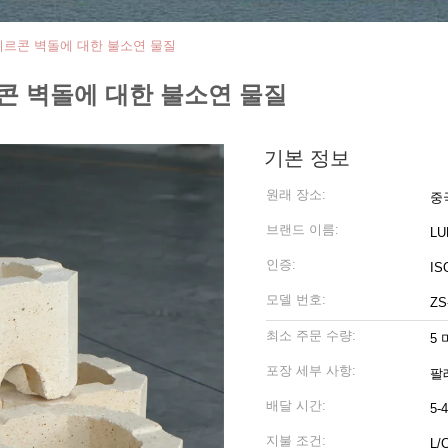
지르콘 벽돌에 대한 불소연 물질
콘 벽돌에 대한 불소연 물질
기본 정보
원래 장소:
중
브랜드 이름:
LU
인증:
ISO
모델 번호:
ZS
최소 주문 수량:
5
포장 세부 사항:
팔
배달 시간:
5-
지불 조건:
L/