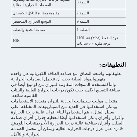
سمة 3
الصدمات الحرارية المثالية
سمة 7
مقاومة ممتازة للتآكل الكيميائي
سمة 9
التوسع الحراري المنخفض
طلب 1
صناعة الحديد والصلب
قوة الضغط (Mpa) عند 1100
≥100
طاق، مع صناعة الطاقة الكهربائية هي واحدة
اد الصلبة يجب أن تتحمل الصدمات الحرارية
نتجات المقاومة للنيران من لومينغ أيضاً في
، حيث تكون درجات الحرارة العالية والبيئات
القاسية شائعة.
انيت الحادية للنيران متعددة الاستخدامات
في العديد من السيناريوهات المختلفة. على
م استخدامها لبناء أفران عالية درجة الحرارة
ستخدامها أيضًا لتغطية جدران أفران صناعة
عالية درجة الحرارة الأخرىمنتجات اللومينج
 الحرارة العالية ويمكن أن تتحمل الصدمة
الحرارية والتآكل.