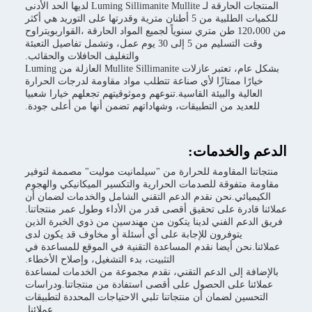
المنتجات الحارقة لـ Luming Sillimanite Mullite لديها الحد الأدنى
للكميات الطلبية من 5 أطنان مترية وقدرتها على التوريد هي أكثر
ن متري سنوياً لجميع المواد الحارقة ،القواربويتراوح
وقت التسليم من 5 إلى 30 يوم عمل، وتشمل تفاصيل التعبئة
والتغليف الحافلات والحقائب.
بشكل عام، تعتبر عازلات Mullite Sillimanite العازلة من Luming
أي صناعة تتطلب مواد مقاومة لدرجات الحرارة
لقاسية.تنوعهم وموثوقيتهم تجعلهم خيارا شعبيا
يقات، وشهاداتهم تضمن أنها من أعلى جودة.
:
لحرارة من "سيلمانيت موليت" مصممة لتوفير
ات الحرارية والتكسير الميكانيكي والهجوم
م الدعم التقني الشامل والخدمات لضمان أن
يق أقصى قدر من الأداء وطول عمر منتجاتنا.
نا يتكون من مهندسين من ذوي الخبرة الذين
جابة على أي أسئلة أو مخاوف قد يكون لدى
م المساعدة التقنية في الموقع للمساعدة في
التثبيت، بدء التشغيل، وإصلاح الأخطاء.
التقني، نقدم مجموعة من الخدمات لمساعدة
ل على أقصى استفادة من منتجاتنا.ودراسات
منتجاتنا تلبي الاحتياجات المحددة لتطبيقات
عملائنا.