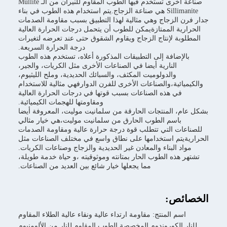
صناعة أخرى تستخدم فيها الطوب المقاوم للنيران من الـ Mullite
Si هي صناعة الزجاج.يتم استخدام هذه الطوب في بناء
ثالية لهذا التطبيق بسبب مقاومة الصدمات
كن للطوب أن يتحمل درجات الحرارة العالية
جاج ويقاوم الشقوق حتى عند تعرضه لتغيرات
درجة الحرارة السريعة.
تطبيقات المذكورة أعلاه، تستخدم هذه الطوب
ا في الصناعات الأخرى مثل الكريات، والجير،
المكثف، والسبائك الحديدية، وملح الليثيوم،
ت الأخرى للفرن الدوارفهي مثالية للاستخدام
عات بسبب قوتها في درجات الحرارة العالية
ومقاومتها للهجمات الكيميائية.
لحارقة من سلمانيت موليت، المعروفة أيضا
لحارق من سلمانيت موليت،هي خيار مثالي
ب قوة درجة حرارة عالية ومقاومة الصدمات
ا على نطاق واسع في مختلف الصناعات مثل
ادن غير الحديدية والزجاج وصناعات الكريات.
ار بمتانته وموثوقيته ،و حياة خدمة طويلة،
 يجعلها خيار شائع بين العديد من الصناعات.
ومة ارتداء عالية ونقاء عالية الطلاء المقاوم
لمخصصة الطوب المقاوم للنار من الألومنيوم