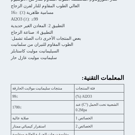
العالي الطوب المقاوم للنار لفرن الزجاج
مسامية ظاهرية (٪): ≤16
Al2O3 (٪): ≥99
التطبيق 2: المعادن الغير حديدية
التطبيق 4: صناعة الزجاج
بعض المنتجات الأخرى ذات الصلة تشمل:
الطوب المقاوم للنيران من سلمانيت
السيليمانيت موليت كاستابلز
سليمانيت موليت عازل حار
:
منتجات
منتجات سليمانيت مولايت الحارقة
≥99
Al2
الشعبية تحت الحمل (°C) عند
≥1700
0.2Mp
ئص 1
صلابة عالية
ئص 2
استقرار كيميائي ممتاز
مقاومة درجات الحرارة العالية ومقاومة