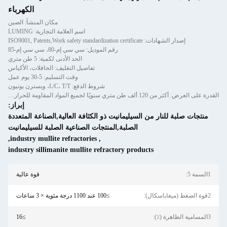
الكهرباء
مكان المنشأ: الصين
اسم العلامة التجارية: LUMING
رقم الموديل: سي سي إم-80، سي سي إم-85
الحد الأدنى لكمية: 5 طن متري
تفاصيل التغليف: الحافلات، الأكياس
وقت التسليم: 5-30 يوم عمل
شروط الدفع: L/C، T/T، ويسترن يونيون
القدرة على العرض: أكثر من 120 ألف طن متري سنويًا لجميع المواد المقاومة للحرارة من الخرسانة المصبوبة والخرسانة الجاهزة
إبراز:
سيليمانيت ذو الكثافة العالية,الصناعة المتعددة
الصلبة,المنتجات الصناعية الصلبة للسيليمانيت
,
industry mullite refractories
,
industry sillimanite mullite refractory prod
قوة عالية
≥100 عند 1100 درجة مئوية × 3 ساعات
≥16