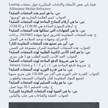
فيما يلي بعض الأسئلة والإجابات المتكررة حول منتجات Luming
Sillimanite Mullite Refractory:
س: ما هو اسم هذه المنتجات الصلبة؟
الجواب: اسم العلامة التجارية هو "لومينغ".
ام النماذج المتاحة لهذه المنتجات الصلبة؟
لنموذج المتاحة هي CCM-80 و CCM-85.
هادات التي تمتلكها هذه المنتجات الصلبة؟
ج: هذه المنتجات المقاومة للحريق لديها شهادة ISO9001، براءات
الاختراع، وشهادة توحيد السلامة في العمل.
ين يتم تصنيع هذه المنتجات المقاومة للنار؟
نتجات المقاومة للنيران مصنوعة في الصين.
أدنى للكمية الطلبية لهذه المنتجات الصلبة؟
الحد الأدنى لكمية الطلب هو 5 طن متري.
وط الدفع المتاحة لهذه المنتجات الصلبة؟
 T / T و Western Union.
ما هي قدرة التوريد لهذه المنتجات الصلبة؟
الجواب: القدرة على التوريد هي أكثر من 120،000 طن متري سنويا
د المقاومة للنار والقوالب المسبقة والطوب.
ما هو وقت التسليم لهذه المنتجات الصلبة؟
ج: وقت التسليم 5-30 يوما عمل.
ي العبوة لهذه المنتجات المقاومة للنيران؟
الجواب: التعبئة والعباءات هي علب وأكياس.