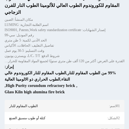
ندوم الطوب العالي للألومينا الطوب النار للفرن
الزجاجي
مكان المنشأ: الصين
اسم العلامة التجارية: LUMING
ISO9001, Patents,Work safety sta
رقم الموديل: سي-99
الحد الأدنى لكمية: 5 طن متري
تفاصيل التغليف: الحافلات، الأكياس
وقت التسليم: 5-30 يوم عمل
شروط الدفع: L/C، T/T، ويسترن يونيون
القدرة على العرض: أكثر من 120 ألف طن متري سنويًا لجميع المواد المقاومة للحرارة والقوالب المصبوبة والطوب
إبراز:
وب المقاوم للنار,الطوب المقاوم للنار الكوروندوم عالي
النقاء,الطوب الحراري ذو الالومينا العالية
,
High Purity corundum refractory brick
,
Glass Kiln high alumina fire brick
الطوب المقاوم للنار
كتلة أو طوب مسبق الصنع