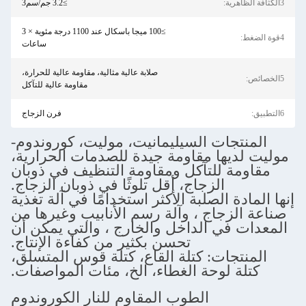
≥3.2 جم/سم3
≥100 ميجا باسكال عند 1100 درجة مئوية × 3
ساعات
صلابة عالية مثالية، مقاومة عالية للحرارة،
مقاومة عالية للتآكل
فرن الزجاج
 السيليمانيت، موليت، كوروندوم-
 مقاومة جيدة للصدمات الحرارية،
لتآكل ومقاومة التنظيف في ذوبان
زجاج، أقل تلوثًا في ذوبان الزجاج.
لصلبة الأكثر استخدامًا في آلة تغذية
ج ، وآلة رسم الأنابيب وغيرها من
الداخل والخارج ، والتي يمكن أن
تحسن بكثير من كفاءة الإنتاج.
: كتلة القاع، كتلة قوس المتسلق،
حة الغطاء، الخ، مئات المواصفات.
الطوب المقاوم للنار الكوروندوم