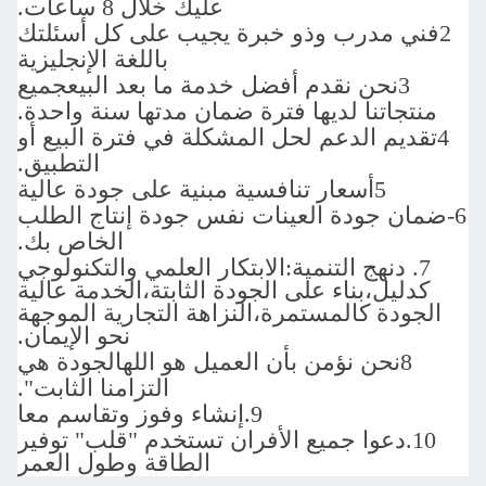
عليك خلال 8 ساعات.
 وذو خبرة يجيب على كل أسئلتك
باللغة الإنجليزية
جميع
لديها فترة ضمان مدتها سنة واحدة.
دعم لحل المشكلة في فترة البيع أو
التطبيق.
ة العينات نفس جودة إنتاج الطلب
الخاص بك.
تنمية:
الابتكار العلمي والتكنولوجي
ء على الجودة الثابتة،الخدمة عالية
مستمرة،النزاهة التجارية الموجهة
نحو الإيمان.
الجودة هي
التزامنا الثابت".
9.
إنشاء وفوز وتقاسم معا
ميع الأفران تستخدم "قلب" توفير
الطاقة وطول العمر