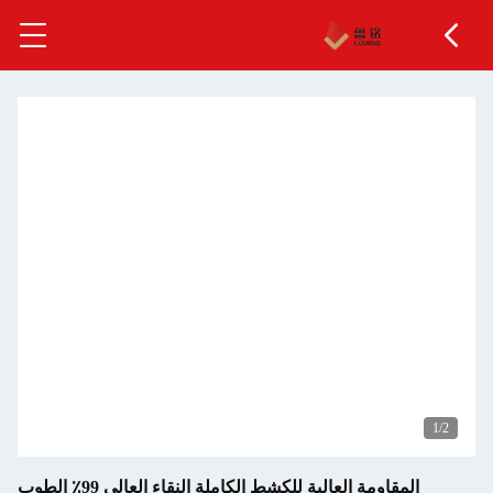
المقاومة العالية للكشط الكاملة النقاء العالي 99٪ الطوب