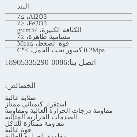
الطوب المق
البند
Al2O3، ≥٪
Fe2O3، ≤٪
الكثافة الكبيرة، ≥g/cm3
مسامية ظاهرة، ≤٪
قوة الضغط، ≥Mpa
ور تحت الحمل، ≥°C
اتصل بنا:0086-18905335290
الخصائص:
صلابة عالية
استقرار كيميائي ممتاز
ة درجات الحرارة العالية ومقاومة
الصدمات الحرارية المثالية
مقاومة ممتازة للتآكل
قوة عالية
مقاومة الحرارة العالية