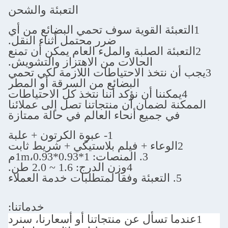
التعبئة والشحن
ة القوية سوف تحمي البضائع من أي
ضرر محتمل أثناء النقل.
 الصلبة والملء العام يمكن أن تمنع
الحالات من الاهتزاز والتشويش.
تخذ الاحتياطات اللازمة لكي تحمي
البضائع من السرقة أو المطر
نا أن نؤكد أننا نتخذ كل الاحتياطات
ضمان أن منتجاتنا تصل إلى عملائنا
ميع أنحاء العالم في حالة ممتازة
1- عبوة الكرتون + علبة
3. المنصات: 1*1m،0.93*0.93م
4وزن الدرج: 1.6 ~ 2.0 طن.
خدماتنا:
سأل عن منتجاتنا أو أسعارنا، سنرد