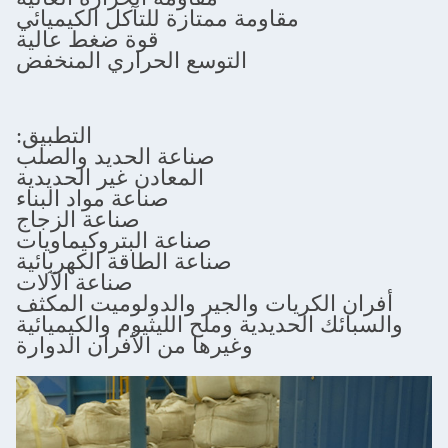
مقاومة ممتازة للتآكل الكيميائي
قوة ضغط عالية
التوسع الحراري المنخفض
التطبيق:
صناعة الحديد والصلب
المعادن غير الحديدية
صناعة مواد البناء
صناعة الزجاج
صناعة البتروكيماويات
صناعة الطاقة الكهربائية
صناعة الآلات
كريات والجير والدولوميت المكثف
لحديدية وملح الليثيوم والكيميائية
وغيرها من الأفران الدوارة