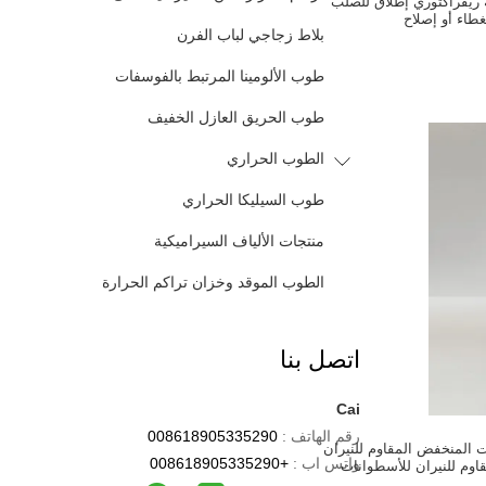
ة ريفراكتوري إطلاق للصلب
غطاء أو إصلاح
بلاط زجاجي لباب الفرن
طوب الألومينا المرتبط بالفوسفات
طوب الحريق العازل الخفيف
الطوب الحراري
طوب السيليكا الحراري
منتجات الألياف السيراميكية
الطوب الموقد وخزان تراكم الحرارة
اتصل بنا
Cai
رقم الهاتف :
008618905335290
 المنخفض المقاوم للنيران
واتس اب :
+008618905335290
لمقاوم للنيران للأسطوانات