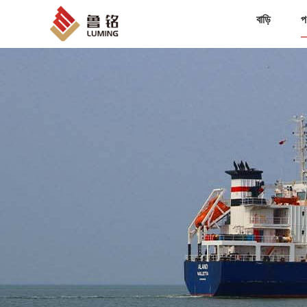
বাড়ি
প