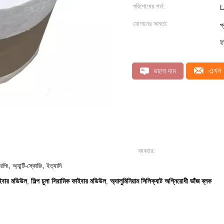
পরিশোধের শর্ত:
L
যোগানের ক্ষমতা:
প
ই
এখন 
ভালো দাম
ব্যবহার:
িপিং, অ্যান্টি-স্কোরিং, ইত্যাদি
ফাইবার মডিউল
শিল্প চুলা সিরামিক ফাইবার মডিউল
অ্যালুমিনিয়াম সিলিক্যাট অগ্নিরোধী ভাঁজ ব্লক
,
,