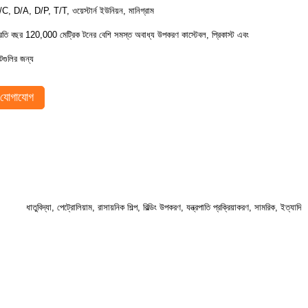
/C, D/A, D/P, T/T, ওয়েস্টার্ন ইউনিয়ন, মানিগ্রাম
্রতি বছর 120,000 মেট্রিক টনের বেশি সমস্ত অবাধ্য উপকরণ কাস্টেবল, প্রিকাস্ট এবং
টগুলির জন্য
যোগাযোগ
ধাতুবিদ্যা, পেট্রোলিয়াম, রাসায়নিক শিল্প, বিল্ডিং উপকরণ, যন্ত্রপাতি প্রক্রিয়াকরণ, সামরিক, ইত্যাদি