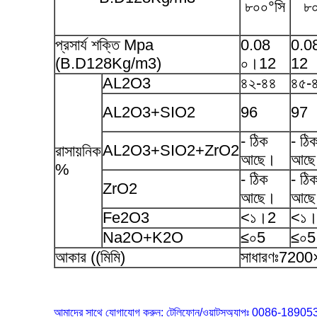
৮০০°সি
৮০
প্রসার্য শক্তি Mpa
0.08
0.0
(B.D128Kg/m3)
০।12
12
AL2O3
৪২-৪৪
৪৫-
AL2O3+SIO2
96
97
- ঠিক
- ঠি
AL2O3+SIO2+ZrO2
রাসায়নিক
আছে।
আছ
%
- ঠিক
- ঠি
ZrO2
আছে।
আছ
Fe2O3
<১।2
<১
Na2O+K2O
≤০5
≤০5
আকার ((মিমি)
সাধারণঃ7200×
আমাদের সাথে যোগাযোগ করুন: টেলিফোন/ওয়াটসঅ্যাপঃ 0086-189