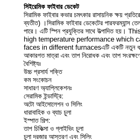
সি
ইরেমিক ফাইবার ডেকেট
সিরামিক ফাইবার কভার চমৎকার রাসায়নিক ক্ষয় প্
ব্যতীত) ।সিরামিক ফাইবার ডেকেটের পারফরম্যান্স তেল এ
পারে। এটি স্পিন প্রযুক্তির সাথে উত্পাদিত হয
high temperature performance which ca
faces in different furnacesএটি একটি নতুন ধরনে
আকারগত মাত্রা এবং তাপ নিরোধক এবং তাপ সংরক্ষণের
বৈশিষ্ট্যঃ
উচ্চ প্রসার্য শক্তি
কম সংকোচন
সাধারণ অ্যাপ্লিকেশনঃ
সেরামিক ইন্ডাস্ট্রি:
অটো আইসোলেশন ও সিলিং
ধারাবাহিক ও ব্যাচ চুলা
ইস্পাত শিল্প:
তাপ চিকিত্সা ও গ্লাইভিং চুলা
চুলা দরজার আস্তরণ এবং সিলিং