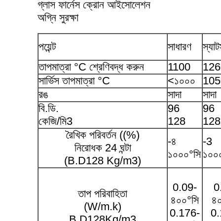
গ্লাস ফার্নেস ক্রোন আইসোলেশন
অগ্নি সুরক্ষা
পয়েন্ট
সাধারণ
স্যাটস্
তাপমাত্রা °C শ্রেণিবদ্ধ করুন
1100
126
সার্ভিস তাপমাত্রা °C
<১০০০
105
রঙ
সাদা
সাদা
বি.ডি.
96
96
কেজি/মি3
128
128
রৈখিক পরিবর্তন ((%)
-৪
-3
নিরোধক 24 ঘন্টা
১০০০°সি
১০০
(B.D128 Kg/m3)
0.09-
0
তাপ পরিবাহিতা
৪০০°সি
৪০
(W/m.k)
0.176-
0.
B.D128Kg/m3