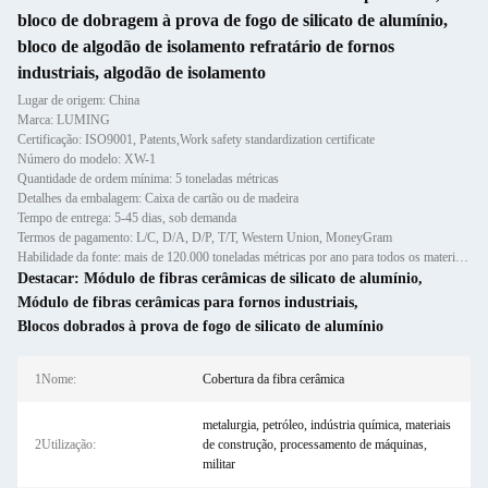
bloco de dobragem à prova de fogo de silicato de alumínio,
bloco de algodão de isolamento refratário de fornos
industriais, algodão de isolamento
Lugar de origem: China
Marca: LUMING
Certificação: ISO9001, Patents,Work safety standardization certificate
Número do modelo: XW-1
Quantidade de ordem mínima: 5 toneladas métricas
Detalhes da embalagem: Caixa de cartão ou de madeira
Tempo de entrega: 5-45 dias, sob demanda
Termos de pagamento: L/C, D/A, D/P, T/T, Western Union, MoneyGram
Habilidade da fonte: mais de 120.000 toneladas métricas por ano para todos os materiais refratários, tais como caixotes,
Destacar:
Módulo de fibras cerâmicas de silicato de alumínio
,
Módulo de fibras cerâmicas para fornos industriais
,
Blocos dobrados à prova de fogo de silicato de alumínio
1Nome:
Cobertura da fibra cerâmica
metalurgia, petróleo, indústria química, materiais
2Utilização:
de construção, processamento de máquinas,
militar