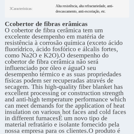
Alta resistência, alta refractariedade, anti-
3Características:
descascamento, anti-escoriação, etc.
C
cobertor de fibras erâmicas
O cobertor de fibra cerâmica tem um
excelente desempenho em matéria de
resistência à corrosão química (exceto ácido
fluorídrico, ácido fosfórico e álcalis fortes,
como Na2O e K2O).O desempenho do
cobertor de fibra cerâmica não será
influenciado por óleo e águaO seu
desempenho térmico e as suas propriedades
físicas podem ser recuperadas através de
secagem. This high-quality fiber blanket has
excellent processing or construction strength
and anti-high temperature performance which
can meet demands for the application of heat
insulation on various hot faces and cold faces
in different furnacesÉ um novo tipo de
material refratário e isolante fornecido pela
nossa empresa para os clientes.O produto é