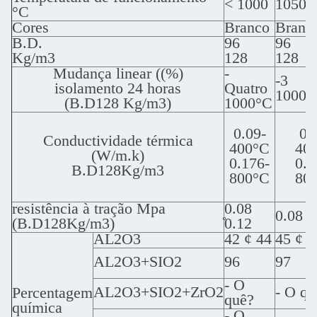
< 1000
1050
°C
Cores
Branco
Branc
B.D.
96
96
Kg/m3
128
128
Mudança linear ((%)
-
-3
isolamento 24 horas
Quatro
1000°
(B.D128 Kg/m3)
1000°C
0.09-
0.
Conductividade térmica
400°C
40
(W/m.k)
0.176-
0.1
B.D128Kg/m3
800°C
80
resistência à tração Mpa
0.08
0.08 ̊0
(B.D128Kg/m3)
̊0.12
AL2O3
42 ¢ 44
45 ¢ 4
AL2O3+SIO2
96
97
- O
AL2O3+SIO2+ZrO2
- O qu
Percentagem
quê?
química
- O