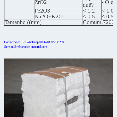
ZrO2
- O qu
quê?
Fe2O3
< 1.2
< 1.0
Na2O+K2O
≤ 0.5
≤ 0.5
Tamanho ((mm)
Comum:7200×6
Contacte-nos: Tel/Whatsapp:0086-18905335290
Simson@refractories-material.com