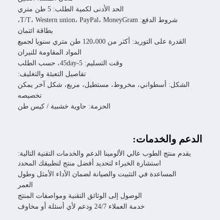
الحد الأدنى لكمية الطلب: 5 طن متري
شروط الدفع: T/T، Western union، PayPal، MoneyGram،
بطاقة ائتمان
القدرة على التوريد: أكثر من 120،000 طن متري سنويا لجميع
المواد المقاومة للنيران
وقت التسليم: 5-45day، حسب الطلب
تفاصيل التعبئة والتغليف:
 أسطواني، مخروط، مستطيل، مربع، شكل آخر يمكن
تخصيصه
الحزمة: حاوية خشبية / كيس طن
الخدمات:
ج الطوب عالي الألومينا الدعم والخدمات التقنية التالية:
استشارة الخبراء لتحديد أفضل منتج لتطبيقك المحدد
مساعدة في التثبيت والصيانة لضمان الأداء الأمثل وطول
العمر
الوصول إلى الوثائق التقنية ومواصفات المنتج
خدمة العملاء 24/7 ودعم لأي أسئلة أو مخاوف