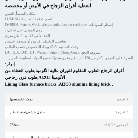
لتغطية أفران الزجاج في الأبيض أو مخصصة
مكان المنشأ: الصين
اسم العلامة التجارية: LUMING
ISO9001, Patents,Work safety standardization certificat
رقم الموديل: جي إم إل-1
الحد الأدنى لكمية: 5 طن متري
تفاصيل التغليف: كرتون أو صندوق خشبي
وقت التسليم: 5-45 يومًا، التخصيص حسب الطلب
شروط الدفع: L/C، D/A، D/P، T/T، Western Union، MoneyGram
القدرة على العرض: أكثر من 120 ألف طن متري سنويًا لجميع المواد المقاومة للحرارة من الخرسانة المصبوبة والخرسانة الجاهزة
إبراز:
اج الطوب المقاوم للنيران عالية الألومينا,طوب الغطاء من
الألومينا Al2O3,طوب فرن زجاجي
Lining Glass furnace bricks
,
Al2O3 alumina lining bri
يمكن تخصيصها
حامل خشبي/حقيبة طن
>75%