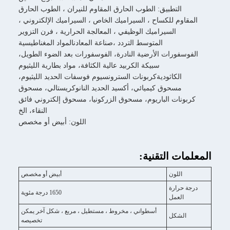
تطبيق: الطوب الحارق المقاوم للنيران ، الطوب الحارق
 للكساح ، السيراميك الخاص ، السيراميك الإلكتروني ،
السيراميك الوظيفي ، المعالجة الحرارية ، فرن التزوير
المتوسط التردد ،صناعة المعادنالمواد المغناطيسية
رات الأرضية النادرة، الفوسفورات بعد الضوء الطويل،
سبيكة الكربيد عالية الكثافة، مواد بطارية الليثيوم
كاثوديةكربونات السترونسيوم فوسفات الحديد الليثيوم،
حوق كيميائي، أكسيد الحديد النانوكريستالي، مسحوق
ت الباريوم، مسحوق الزركونيا، مسحوق إلكتروني فائق
النقاء، الخ
اللون: أبيض أو مخصص
 التقنية:
لون
أبيض أو مخصص
ارة
1650 درجة مئوية
عمل
أسطواني ، مخروط ، مستطيل ، مربع ، شكل آخر يمكن
كل
تخصيصه