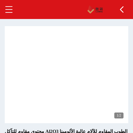
الطوب المقاوم للآلام عالية الألومينا Al2O3 محتوى مقاوم للتآكل