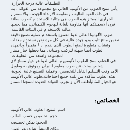
التطبيقات عالية درجة الحرارة.
الطوب من الألومينا العالي مع مجموعة من الفوائد ، بما
ك القوة العالية ، ومقاومة الارتداء الجيدة ، والاستقرار
 الممتاز.هذه الطوب هي مثالية للاستخدام كطوب بطانة
نتكما أنها مقاومة للغاية للهجوم الكيميائي، مما يجعلها
مثالية للاستخدام في البيئات القاسية.
لومينا العالي لدينا مصنوع باستخدام عملية تصنيع دقيقة
ثابت وذو جودة عالية في كل مرة.نحن نستخدم معدات
ت متطورة لصنع الطوب الذي يقدم أداءً متميزاً ودائمهذه
طوب أيضا سهلة لتركيب وصيانة، مما يجعلها خيار ممتاز
لمجموعة واسعة من التطبيقات.
 منتج الطوب الألومنيوم العالي لدينا هو خيار ممتاز لأي
ص يبحث عن طوب مقاوم للنيران وموثوق به وطويل
لتسليم القابل للتخصيص، وعملية التصنيع عالية الجودة،
 متأكدة من تلبية جميع احتياجاتك.طوبنا عالي الألومينا
المثاليأطلب الآن و تجرب الفوائد العديدة لمنتجنا الممتاز
:
اسم المنتج: الطوب عالي الألومينا
حجم: تخصيص حسب الطلب
الحجم: يمكن تخصيصه
مكان المنشأ: شاندونغ، الصين