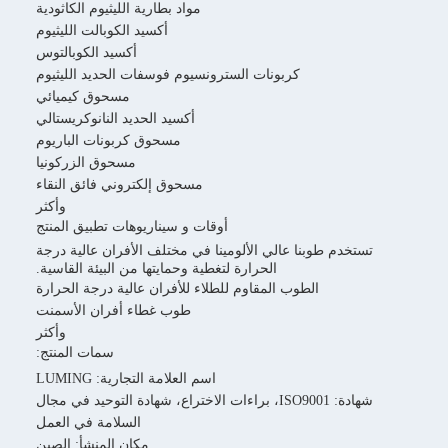
مواد بطارية الليثيوم الكاثودية
أكسيد الكوبالت الليثيوم
أكسيد الكوبالتوس
كربونات السترونسيوم فوسفات الحديد الليثيوم
مسحوق كيميائي
أكسيد الحديد النانوكريستالي
مسحوق كربونات الباريوم
مسحوق الزركونيا
مسحوق إلكتروني فائق النقاء
وأكثر
أوقات و سيناريوهات تطبيق المنتج
م طوبنا عالي الألومينا في مختلف الأفران عالية درجة
الحرارة لتغطية وحمايتها من البيئة القاسية.
الطوب المقاوم للطلاء للأفران عالية درجة الحرارة
طوب غطاء أفران الأسمنت
وأكثر
سمات المنتج:
اسم العلامة التجارية: LUMING
شهادة: ISO9001، براءات الاختراع، شهادة التوحيد في مجال
السلامة في العمل
مكان المنشأ: الصين