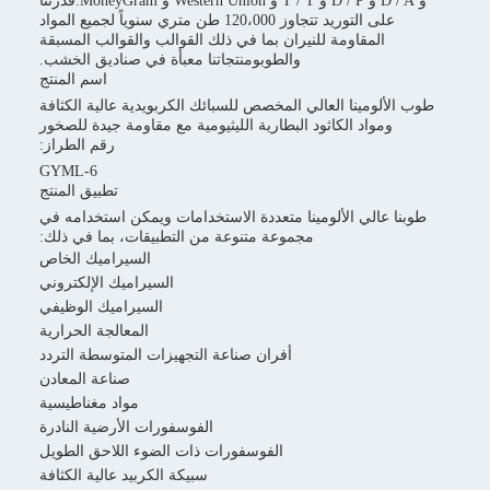
و D / A و D / P و T / T و Western Union و MoneyGram.قدرتنا
على التوريد تتجاوز 120،000 طن متري سنوياً لجميع المواد
لمقاومة للنيران بما في ذلك القوالب والقوالب المسبقة
والطوبومنتجاتنا معبأة في صناديق الخشب.
اسم المنتج
مينا العالي المخصص للسبائك الكربويدية عالية الكثافة
اد الكاثود البطارية الليثيومية مع مقاومة جيدة للصخور
رقم الطراز:
GYML-6
تطبيق المنتج
الي الألومينا متعددة الاستخدامات ويمكن استخدامه في
مجموعة متنوعة من التطبيقات، بما في ذلك:
السيراميك الخاص
السيراميك الإلكتروني
السيراميك الوظيفي
المعالجة الحرارية
أفران صناعة التجهيزات المتوسطة التردد
صناعة المعادن
مواد مغناطيسية
الفوسفورات الأرضية النادرة
الفوسفورات ذات الضوء اللاحق الطويل
سبيكة الكربيد عالية الكثافة