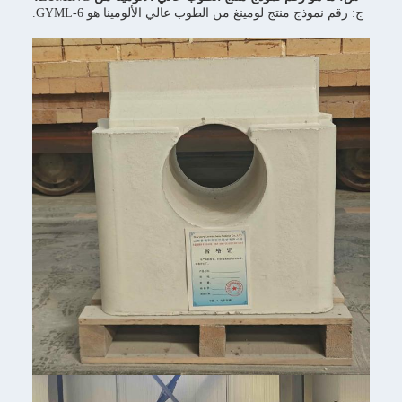
ج منتج لومينغ من الطوب عالي الألومينا هو GYML-6.