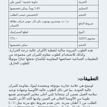
زمة
حاوية خشبية / كيس طن
ليم
5-45 يوماً، يمكن تخصيصها
جم
التخصيص حسب الطلب
ت / ت، وسترين يونيون، باي بال، موني جرام، بطاقة
فع
الائتمان
نوع
قطع السيراميك
> 75%
جم
يمكن تخصيصها
وب المرونة مثالية لتغطية الأفران عالية درجة الحرارة،
ذلك للاستخدام كطوب مقاوم للنيران في مجموعة من
لصناعية.خصائصها المقاومة للكساح تجعلها خيارًا موثوقًا
للطوب الحارق.
ت:
ي علامة تجارية موثوقة ومعتمدة لمواد مقاومة للنيران
الجودة، بما في ذلك الطوب عالية الألومينا.وشهادة توحيد
ل تضمن أن منتجاتنا تلبي أعلى معايير الجودةيتم تصنيع
 من الألومينا العالي في الصين ولديها الحد الأدنى لكمية
الطلب من 5 أطنان مترية. نحن نقدم شروط دفع مرنة مثل L / C