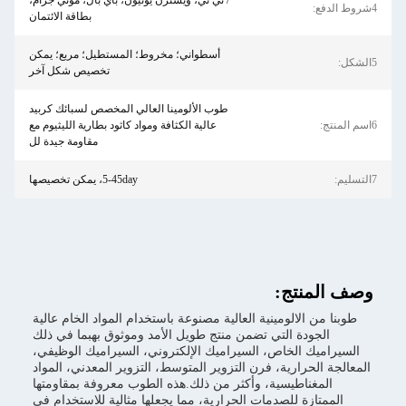
/ تي تي، ويسترن يونيون، باي بال، موني جرام،
بطاقة الائتمان
أسطواني؛ مخروط؛ المستطيل؛ مربع؛ يمكن
تخصيص شكل آخر
طوب الألومينا العالي المخصص لسبائك كربيد
عالية الكثافة ومواد كاثود بطارية الليثيوم مع
مقاومة جيدة لل
5-45day، يمكن تخصيصها
نتج:
الالومينية العالية مصنوعة باستخدام المواد الخام عالية
ودة التي تضمن منتج طويل الأمد وموثوق بهبما في ذلك
ك الخاص، السيراميك الإلكتروني، السيراميك الوظيفي،
حرارية، فرن التزوير المتوسط، التزوير المعدني، المواد
ناطيسية، وأكثر من ذلك.هذه الطوب معروفة بمقاومتها
زة للصدمات الحرارية، مما يجعلها مثالية للاستخدام في