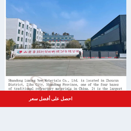
تأكد من أن الرسم واضح مع جميع طلباتك التقنية
حتى نتمكن من الاقتراح في أقرب وقت ممكن.
التصاميم المخصصة والأحجام والشعارات مقبولة.
ركز على التفاصيل
 الأسئلة الصغيرة أو المشاكل ستجيب وتساعد على
حل من قبل أعضائنا، حتى بالنسبة للأوامر الصغيرة.
جودة عالية:
بناءً على الالتزام الصارم بـ ISO9001-2008 أو معيار الصناعة أو
دولي آخر ، يقوم مهندسو التفتيش لدينا بتتبع الدورة
الكاملة في الإنتاج بأكمله.
الخدمات المهنية
ل الأخبار والصور التفصيلية من الطلب إلى التسليم
 التصدير ذات الصلة والشهادة الأصلية إذا لزم الأمر.
خدمة بعد البيع الدافئة والمعقولة
فسارك، يرجى تقديم معلومات مفصلة قدر الإمكان
لتقييمنا.
احصل على أفضل سعر
Get a Quote