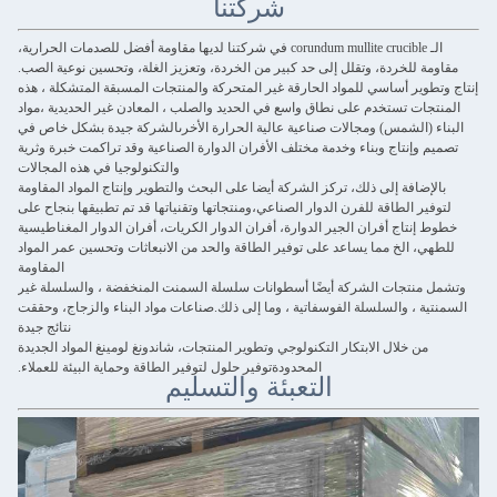
شركتنا
الـ corundum mullite crucible في شركتنا لديها مقاومة أفضل للصدمات الحرارية،
، وتقلل إلى حد كبير من الخردة، وتعزيز الغلة، وتحسين نوعية الصب.
ي للمواد الحارقة غير المتحركة والمنتجات المسبقة المتشكلة ، هذه
دم على نطاق واسع في الحديد والصلب ، المعادن غير الحديدية ،مواد
 ومجالات صناعية عالية الحرارة الأخرىالشركة جيدة بشكل خاص في
وبناء وخدمة مختلف الأفران الدوارة الصناعية وقد تراكمت خبرة وثرية
والتكنولوجيا في هذه المجالات
 ذلك، تركز الشركة أيضا على البحث والتطوير وإنتاج المواد المقاومة
 للفرن الدوار الصناعي،ومنتجاتها وتقنياتها قد تم تطبيقها بنجاح على
ران الجير الدوارة، أفران الدوار الكريات، أفران الدوار المغناطيسية
ا يساعد على توفير الطاقة والحد من الانبعاثات وتحسين عمر المواد
المقاومة
لشركة أيضًا أسطوانات سلسلة السمنت المنخفضة ، والسلسلة غير
لسلة الفوسفاتية ، وما إلى ذلك.صناعات مواد البناء والزجاج، وحققت
نتائج جيدة
الابتكار التكنولوجي وتطوير المنتجات، شاندونغ لومينغ المواد الجديدة
المحدودةتوفير حلول لتوفير الطاقة وحماية البيئة للعملاء.
التعبئة والتسليم