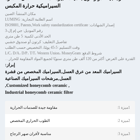
السيراميكية حرارة المكبس
مكان المنشأ: الصين
اسم العلامة التجارية: LUMING
ISO9001, Patents,Work safety standardization certifica
رقم الموديل: جي إم إل-3
الحد الأدنى لكمية: 5 طن متري
تفاصيل التغليف: كرتون أو صندوق خشبي
وقت التسليم: 5-45 يومًا، التخصيص حسب الطلب
شروط الدفع: L/C، D/A، D/P، T/T، Western Union، MoneyGram
القدرة على العرض: أكثر من 120 ألف طن متري سنويًا لجميع المواد المقاومة للحرارة من الخرسانة المصبوبة والخرسانة الجاهزة
إبراز:
يك المعد من عرق العسل,السيراميك المخصص من قشرة
العسل,مرشحات السيراميك الصناعية
,
Customized honeycomb ceramic
,
Industrial honeycomb ceramic filter
مقاومة جيدة للصدمات الحرارية
الطوب الحراري المخصص
مناسبة لأفران صهر الزجاج