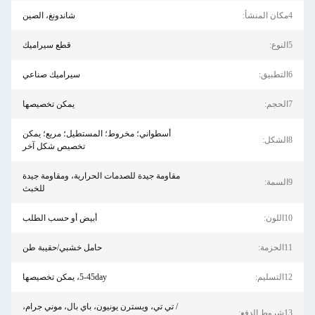
شاندونغ، الصين
قطع سيراميك
سيراميك صناعي
يمكن تخصيصها
أسطواني؛ مخروط؛ المستطيل؛ مربع؛ يمكن
تخصيص شكل آخر
مقاومة جيدة للصدمات الحرارية، ومقاومة جيدة
للخبث
أبيض أو حسب الطلب
حامل خشبي/حقيبة طن
5-45day، يمكن تخصيصها
/ تي تي، ويسترن يونيون، باي بال، موني جرام،