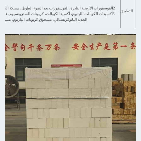
المعدن
سيدات الكوبالت الليثيوم، أكسيد الكوبالت، كربونات السترونسيوم، فوسفات الحديد الليثيوم،
الحديد النانوكريستالي، مسحوق كربونات الباريوم، مسحوق الزركونيامسحوق إلكت