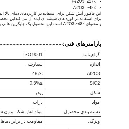
Fe2O3: ≤17٪
Al2O3: ≥48٪
و محتوای Al2O3 ≥48٪ است.این محصول یک جایگزین عالی برای آلیومینا بالا است آجر آتش شکن و خاکستری آجر آتش شکن.
پارامترهای فنی:
گواهینامه
ISO 9001
اندازه
سفارشی
≥48٪
Al2O3
≤0.3%
SiO2
شکل
پودر
مواد
ذرات
دسته بندی محصول
مواد آتش شکن بدون ش
ویژگی
مقاومت در برابر دماها