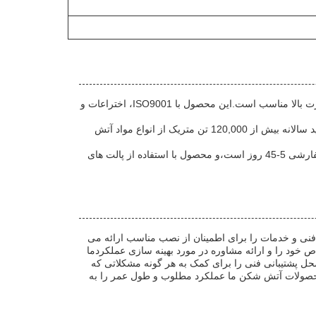
حاوی ZrO2 ≥31٪، Al2O3 ≥48٪ و Fe2O3 ≤17٪،LUMING Refractory Castable یک ماده بسیار عالی است که برای کاربردهای درجه حرارت بالا مناسب است.این محصول با ISO9001، اختراعات و
LUMING Refractory Castble جایگزین ایده آل برای آجرهای سنتی Clay Refractory و مواد Refractory Fused Silica است. با ظرفیت تولید سالانه بیش از 120,000 تن متریک از انواع مواد آتش
حداقل مقدار سفارش 5 تن متریک است، و شرایط پرداخت پذیرفته شده L / C، T / T و اتحادیه غربی است. زمان تحویل برای محصولات سفارشی 5-45 روز است،و محصول با استفاده از پالت های
نی و خدمات را برای اطمینان از نصب مناسب ارائه می
د راهنمایی در مورد انتخاب مناسب castable برای برنامه های کاربردی خاص خود را و ارائه مشاوره در مورد بهینه سازی عملکردما
حل پشتیبانی فنی را برای کمک به هر گونه مشکلاتی که
محصولات آتش شکن ما عملکرد مطلوب و طول عمر را به