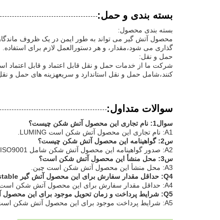
بسته بندی و حمل:
بسته بندی محصول:
محصول آتش گیر می تواند به طور ایمن در یک ظروف ماندگا
گذاری می شود،مقدار، و هر دستورالعمل لازم برای استفاده.
حمل و نقل:
شرکت ما از خدمات حمل و نقل قابل اعتماد و قابل اعتماد اس
کنند،شامل حمل و نقل استاندارد و سریعهزینه های حمل و ن
سوالات متداول:
سوال1: نام تجاری این محصول آتش شکن چیست؟
A1: نام تجاری این محصول آتش شکن است LUMING.
س2: گواهینامه این محصول آتش شکن چیست؟
A2: صدور گواهینامه این محصول آتش شکن شامل ISO9001، ثبت اختراع و گواهینامه استاندارد ایمنی کار است.
س3: محل منشأ این محصول آتش شکن است؟
A3: محل منشأ این محصول آتش شکن است چین.
Q4: حداقل مقدار سفارش برای این محصول آتش گیر Castable چیست؟
A4: حداقل مقدار سفارش برای این محصول آتش شکن است 5 تن متریک.
Q5: شرایط پرداخت و زمان تحویل موجود برای این محصول آتش شکن چیست؟
A5: شرایط پرداخت موجود برای این محصول آتش شکن است L / C، T / T، و اتحادیه غربی. زمان تحویل برای محصولات سفارشی 5-45 روز است.جزئیات بسته بندی استندرد صادرات پالت چوبی.