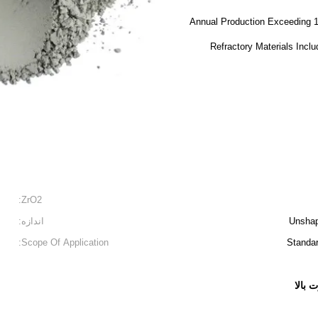
Annual Production Exceeding 1
Refractory Materials Incl
ZrO2:
Unshap
اندازه:
Scope Of Application:
Standar
 بالا