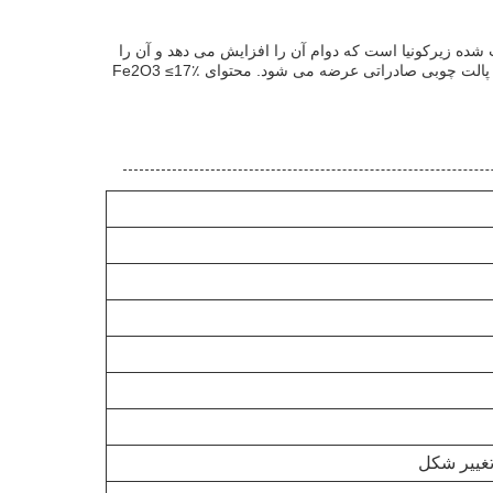
قاومت عالی در برابر slag را فراهم می کند.حاوی کورندوم ذوب شده زیرکونیا است که دوام آن را افزایش می دهد و آن را
برای استفاده در کوره های شیشه ای ایده آل می کنداین محصول بخشی از دسته مواد آتش شکن بدون شکل است و در بسته بندی استاندارد پالت چوبی صادراتی عرضه می شود. محتوای Fe2O3 ≤17٪
تغییر شکل