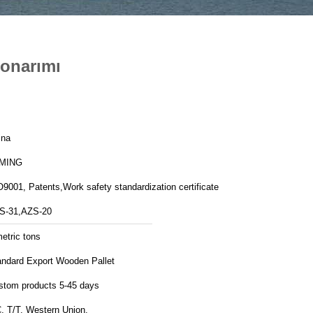
 onarımı
ina
MING
9001, Patents,Work safety standardization certificate
S-31,AZS-20
etric tons
andard Export Wooden Pallet
stom products 5-45 days
, T/T, Western Union,