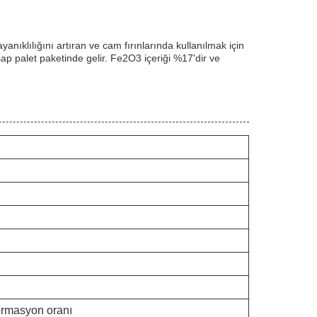
nıklılığını artıran ve cam fırınlarında kullanılmak için
şap palet paketinde gelir. Fe2O3 içeriği %17'dir ve
formasyon oranı