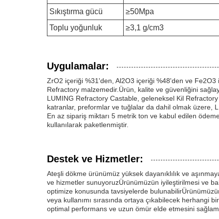
Sıkıştırma gücü
≥50Mpa
Toplu yoğunluk
≥3,1 g/cm3
Uygulamalar:
ZrO2 içeriği %31'den, Al2O3 içeriği %48'den ve Fe2O3 
Refractory malzemedir.Ürün, kalite ve güvenliğini sağlaya
LUMING Refractory Castable, geleneksel Kil Refractory Tu
katranlar, preformlar ve tuğlalar da dahil olmak üzere, L
En az sipariş miktarı 5 metrik ton ve kabul edilen ödeme 
kullanılarak paketlenmiştir.
Destek ve Hizmetler:
Ateşli dökme ürünümüz yüksek dayanıklılık ve aşınmaya
ve hizmetler sunuyoruzÜrünümüzün iyileştirilmesi ve ba
optimize konusunda tavsiyelerde bulunabilirÜrünümüzü
veya kullanımı sırasında ortaya çıkabilecek herhangi bi
optimal performans ve uzun ömür elde etmesini sağlama