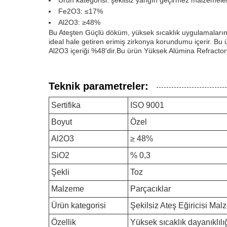
Ürün kategorisi: şekilsiz yangın geçirmez malzemele
Fe2O3: ≤17%
Al2O3: ≥48%
Bu Ateşten Güçlü döküm, yüksek sıcaklık uygulamalarında 
ideal hale getiren erimiş zirkonya korundumu içerir. Bu ü
Al2O3 içeriği %48'dir.Bu ürün Yüksek Alümina Refractory T
Teknik parametreler:
Sertifika
ISO 9001
Boyut
Özel
Al2O3
≥ 48%
SiO2
% 0,3
Şekli
Toz
Malzeme
Parçacıklar
Ürün kategorisi
Şekilsiz Ateş Eğiricisi Mal
Özellik
Yüksek sıcaklık dayanıklıl