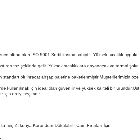
üvence altına alan ISO 9001 Sertifikasına sahiptir. Yüksek sıcaklık uyg
ştıran toz şeklinde gelir. Yüksek sıcaklıklara dayanacak ve termal şok
 standart bir ihracat ahşap paletine paketlenmiştir.Müşterilerimizin özel 
rde kullanılmak için ideal olan güvenilir ve yüksek kaliteli bir üründür.Ü
 için en iyi seçimdir..
 Erimiş Zirkonya Korundum Dökülebilir Cam Fırınları İçin