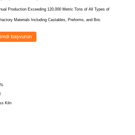
nual Production Exceeding 120,000 Metric Tons of All Types of
ractory Materials Including Castables, Preforms, and Bric
imdi başvurun
1%
l
ss Kiln