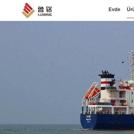
Evde
Ür