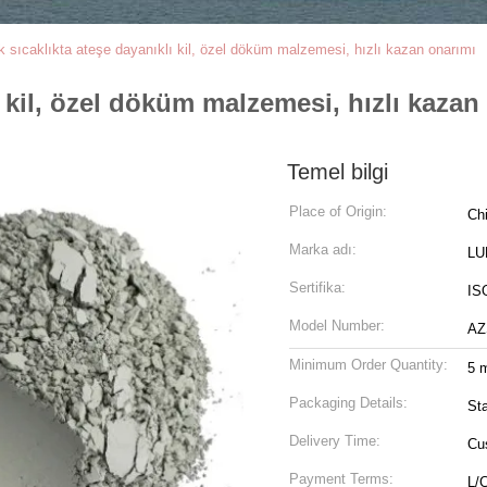
 sıcaklıkta ateşe dayanıklı kil, özel döküm malzemesi, hızlı kazan onarımı
 kil, özel döküm malzemesi, hızlı kazan
Temel bilgi
Place of Origin:
Ch
Marka adı:
LU
Sertifika:
ISO
Model Number:
AZ
Minimum Order Quantity:
5 m
Packaging Details:
St
Delivery Time:
Cu
Payment Terms:
L/C