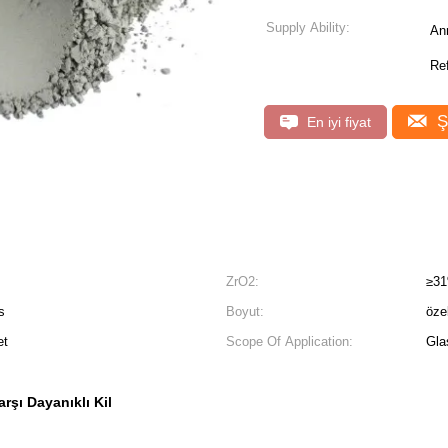
Supply Ability:
An
Ref
Ş
En iyi fiyat
ZrO2:
≥3
s
Boyut:
öze
et
Scope Of Application:
Gla
rşı Dayanıklı Kil