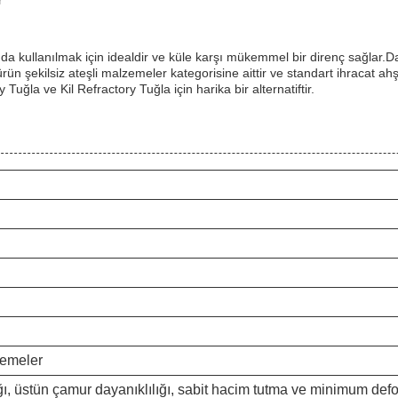
r
kullanılmak için idealdir ve küle karşı mükemmel bir direnç sağlar.Daya
rün şekilsiz ateşli malzemeler kategorisine aittir ve standart ihracat ah
uğla ve Kil Refractory Tuğla için harika bir alternatiftir.
zemeler
ığı, üstün çamur dayanıklılığı, sabit hacim tutma ve minimum de