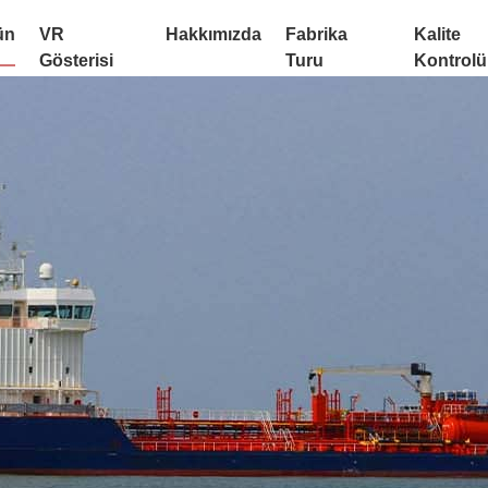
ün
VR
Hakkımızda
Fabrika
Kalite
Gösterisi
Turu
Kontrolü