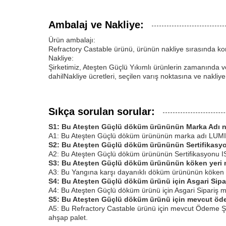
Ambalaj ve Nakliye:
Ürün ambalajı:
Refractory Castable ürünü, ürünün nakliye sırasında koru
Nakliye:
Şirketimiz, Ateşten Güçlü Yıkımlı ürünlerin zamanında ve 
dahilNakliye ücretleri, seçilen varış noktasına ve nakliye
Sıkça sorulan sorular:
S1: Bu Ateşten Güçlü döküm ürününün Marka Adı n
A1: Bu Ateşten Güçlü döküm ürününün marka adı LUMI
S2: Bu Ateşten Güçlü döküm ürününün Sertifikasy
A2: Bu Ateşten Güçlü döküm ürününün Sertifikasyonu ISO9
S3: Bu Ateşten Güçlü döküm ürününün köken yeri 
A3: Bu Yangına karşı dayanıklı döküm ürününün köken ye
S4: Bu Ateşten Güçlü döküm ürünü için Asgari Sipar
A4: Bu Ateşten Güçlü döküm ürünü için Asgari Sipariş mi
S5: Bu Ateşten Güçlü döküm ürünü için mevcut ödeme
A5: Bu Refractory Castable ürünü için mevcut Ödeme Şart
ahşap palet.