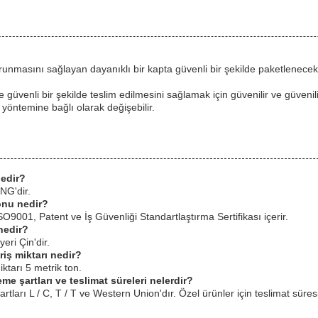
nmasını sağlayan dayanıklı bir kapta güvenli bir şekilde paketlenecek.mi
güvenli bir şekilde teslim edilmesini sağlamak için güvenilir ve güvenilir
 yöntemine bağlı olarak değişebilir.
edir?
NG'dir.
onu nedir?
001, Patent ve İş Güvenliği Standartlaştırma Sertifikası içerir.
nedir?
ri Çin'dir.
iş miktarı nedir?
ktarı 5 metrik ton.
 şartları ve teslimat süreleri nelerdir?
ları L / C, T / T ve Western Union'dır. Özel ürünler için teslimat süre