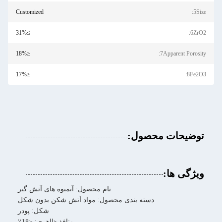
Customized
5Size:
≥31%
6ZrO2:
≤18%
7Apparent Porosity:
≤17%
8Fe2O3:
توضیحات محصول:
ویژگی ها:
نام محصول: آبمیوه های آتش گیر
دسته بندی محصول: مواد آتش شکن بدون شکل
شکل: پودر
منافذ ظاهری: ≤18٪