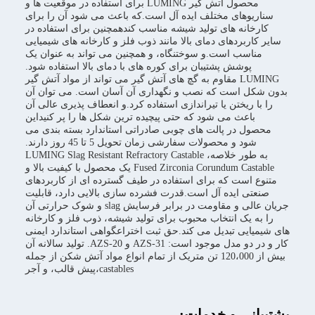
محصول آتش گیر LUMING برای استفاده در موقعیت ها و
سناریوهای مختلف ایده آل است.که باعث می شود آن را برای
کارخانه های تولید شیشه مناسب کندهمچنین برای استفاده در
سایر کاربردهای دمای بالا مانند ذوب فلز و کارخانه های شیمیایی
مناسب است.و سوختنگاه، و همچنین می تواند به عنوان یک
پوشش پشتیبان برای کوره های با دمای بالا استفاده شود.
LUMING مقاوم به گچ های آتش گیر می تواند از مواد آتش گیر
بدون شکل است که نصب و نگهداری آن آسان است. می توان آن
را با ریختن یا تیراندازی استفاده کرد.و انعطاف پذیری عالی آن
باعث می شود که حتی پیچیده ترین شکل ها را پر کنیداین
محصول در پالت های چوبی صادراتی استاندارد بسته بندی می
شود و محصولات سفارشی زمان تحویل 5 تا 45 روز دارند.
به طور خلاصه، LUMING Slag Resistant Refractory Castable
Fused Zirconia Corundum Castable یک محصول با کیفیت بالا و
متنوع است که برای استفاده در طیف گسترده ای از کاربردهای
صنعتی ایده آل است.قدرت فشرده سازی بالایی دارد، قابلیت
جریان عالی و مقاومت در برابر فرسایش slag و شوک حرارتی آن
را به یک انتخاب محبوب برای تولید شیشه، ذوب فلز و کارخانه
های شیمیایی تبدیل می کند.حق ثبت اختراعگواهی استاندارد ایمنی
کار و در دو مدل موجود است: AZS-31 و AZS-20. تولید سالانه آن
بیش از 120،000 تن متریک از تمام انواع مواد آتش شکن از جمله
castables،پیش قالب، و آجر
پشتیبانی و خدمات: