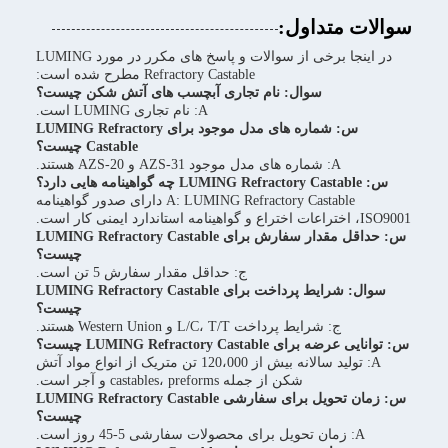
سوالات متداول:
در اینجا برخی از سوالات و پاسخ های مکرر در مورد LUMING
Refractory Castable مطرح شده است:
سوال: نام تجاری آبچسب های آتش شکن چیست؟
A: نام تجاری LUMING است.
س: شماره های مدل موجود برای LUMING Refractory
Castable چیست؟
A: شماره های مدل موجود AZS-31 و AZS-20 هستند.
س: LUMING Refractory Castable چه گواهینامه هایی دارد؟
A: LUMING Refractory Castable دارای صدور گواهینامه
ISO9001، اختراعات اختراع و گواهینامه استاندارد ایمنی کار است.
س: حداقل مقدار سفارش برای LUMING Refractory Castable
چیست؟
ج: حداقل مقدار سفارش 5 تن است.
سوال: شرایط پرداخت برای LUMING Refractory Castable
چیست؟
ج: شرایط پرداخت L/C، T/T و Western Union هستند.
س: توانایی عرضه برای LUMING Refractory Castable چیست؟
A: تولید سالانه بیش از 120،000 تن متریک از انواع مواد آتش
شکن از جمله castables، preforms و آجر است.
س: زمان تحویل برای سفارشی LUMING Refractory Castable
چیست؟
A: زمان تحویل برای محصولات سفارشی 5-45 روز است.