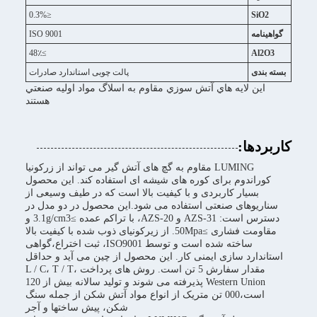
≤0.3%
SiO2
گواهینامه
ISO 9001
≥48٪
Al2O3
بسته بندی
پالت چوبی استاندارد صادرات
اين لايه هاي آتش سوزي مقاوم به اسلاگ مواد اوليه صنعتي
هستند
کاربردها:
LUMING مقاوم به گچ های آتش گیر می تواند از زرکونیا
کوراندوم برای کوره های شیشه ای استفاده کند. این محصول
بسیار کاربردی و با کیفیت بالا است که در طیف وسیعی از
سناریوهای صنعتی استفاده می شود.این محصول در دو مدل در
دسترس است: AZS-31 و AZS-20، با تراکم عمده ≥3.1g/cm3 و
مقاومت فشاری ≥50Mpa. از زیرکونیای ذوب شده با کیفیت بالا
ساخته شده است و توسط ISO9001، ثبت اختراع،گواهی
استاندارد سازی ایمنی کار. این محصول از چین می آید و حداقل
مقدار سفارش 5 تن است. روش های پرداخت L / C، T / T،
Western Union پذیرفته می شوند و تولید سالانه بیش از 120
است،000 تن متریک از انواع مواد آتش شکن از جمله سنگ
شکن، پیش ساختها و آجر