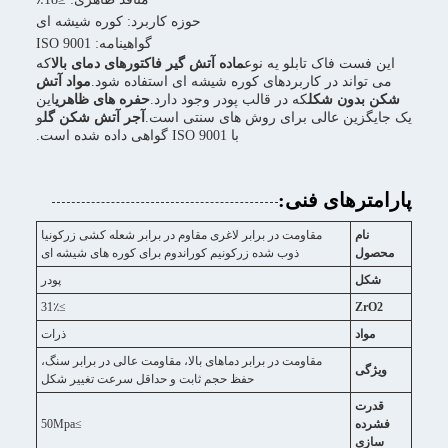
حوزه کاربرد: کوره شیشه ای
گواهینامه: ISO 9001
اين فست فاک تابلو يه نوع
ماده آتش گیر فاکتورهای دمای بالا
که
می تواند در کاربردهای کوره شیشه ای استفاده شود.
مواد آتش
شکن بدون شکل
که در قالب پودر وجود دارد.
حفره های ظاهری
این
یک جایگزین عالی برای روش های سنتی است.
آجر آتش شکن گل
و
با ISO 9001 گواهی داده شده است.
پارامترهای فنی:
نام
مقاومت در برابر لاغری مقاوم در برابر شعله کشی زرکونیا
محصول
ذوب شده زرکونیم کوراندوم برای کوره های شیشه ای
شکل
پودر
≥31٪
ZrO2
مواد
ذرات
مقاومت در برابر دماهای بالا، مقاومت عالی در برابر سنگ،
ویژگی
حفظ حجم ثابت و حداقل سرعت تغییر شکل
قدرت
فشرده
≥50Mpa
سازی