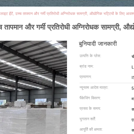
ललाइट ईंटें, उच्च तापमान और गर्मी प्रतिरोधी अग्निरोधक सामग्री, औद्योगिक भट्टियों के लिए आवश
च्च तापमान और गर्मी प्रतिरोधी अग्निरोधक सामग्री, औ
बुनियादी जानकारी
उत्पत्ति के प्लेस:
च
ब्रांड नाम:
प्रमाणन:
I
न्यूनतम आदेश मात्रा:
5
पैकेजिंग विवरण:
म
प्रसव के समय:
क
भुगतान शर्तें:
ए
आपूर्ति की क्षमता:
क