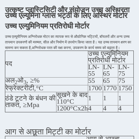
उत्कृष्ट प्लास्टिसिटी और संयोजन उच्च अस्थिरता
उच्च एल्यूमिना ग्लास भट्ठी के लिए अस्थिर मोर्टार
उच्च एल्युमिनियम प्रतिरोधी मोर्टार
उच्च एल्यूमीनियम अग्निरोधक मोटर का व्यापक रूप से औद्योगिक भट्टियों, बॉयलरों और अन्य उच्च
तापमान उपकरणों की मरम्मत, सील और निर्माण में उपयोग किया जाता है। यह उच्च तापमान क्षरण का
सामना कर सकता है,अग्निरोधक परत की रक्षा करना, उपकरण के कार्य समय को बढ़ाता है।
उच्च एल्युमिनियम
प्रतिरोधी मोर्टार
पद
LN-
LN-
LN-
55
65
75
अल
ओ
, ≥%
55
65
75
2
3
रेफ्रेक्टरीटी,°C
1700
1770
1750
सूखने के बाद
1
1
1
ठंडे टूटने के बंधन की
110°C
ताकत, ≥Mpa
1200°Cx2h
4
4
4
आग से अछूता मिट्टी का मोर्टार
आग से अछूता