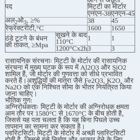
पद
मिट्टी का मोर्टार
एनएन-38
एनएन-45
अल
ओ
, ≥%
38
45
2
3
रेफ्रेक्टरीटी,°C
1600
1650
सूखने के बाद
1
1
ठंडे टूटने के बंधन
110°C
की ताकत, ≥Mpa
1200°Cx2h
3
3
रासायनिक संरचनाः मिट्टी के मोर्टार की रासायनिक
संरचना में मुख्य घटक के रूप में Al2O3 और SiO2
शामिल हैं, जो मोर्टार की गुणवत्ता को सीधे प्रभावित
करते हैं।अशुद्धियों की मात्रा जैसे Fe2O3, K2O, और
Na2O को एक निश्चित सीमा के भीतर नियंत्रित किया
जाना चाहिए।
भौतिक गुण:
अग्निरोधकताः मिट्टी के मोर्टार की अग्निरोधक क्षमता
आम तौर पर 1580°C से 1670°C के बीच होती है,
जिससे यह पता चलता है कि यह बिना पिघले उच्च
तापमान का सामना कर सकता है।
प्लास्टिसिटी: मिट्टी के मोर्टार में अच्छी प्लास्टिसिटी
होती है, जिससे इसे निर्माण और आकार देने के लिए