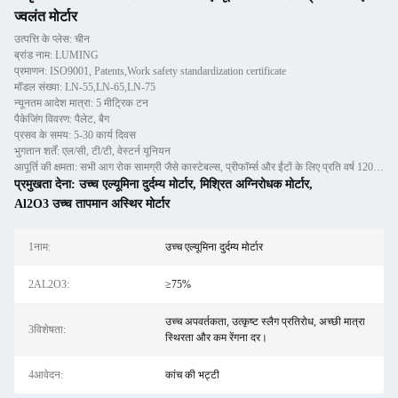
ज्वलंत मोर्टार
उत्पत्ति के प्लेस: चीन
ब्रांड नाम: LUMING
प्रमाणन: ISO9001, Patents,Work safety standardization certificate
मॉडल संख्या: LN-55,LN-65,LN-75
न्यूनतम आदेश मात्रा: 5 मीट्रिक टन
पैकेजिंग विवरण: पैलेट, बैग
प्रसव के समय: 5-30 कार्य दिवस
भुगतान शर्तें: एल/सी, टी/टी, वेस्टर्न यूनियन
आपूर्ति की क्षमता: सभी आग रोक सामग्री जैसे कास्टेबल्स, प्रीफॉर्म्स और ईंटों के लिए प्रति वर्ष 120,000 मीट्रिक टन से अधि
प्रमुखता देना:
उच्च एल्यूमिना दुर्दम्य मोर्टार
,
मिश्रित अग्निरोधक मोर्टार
,
Al2O3 उच्च तापमान अस्थिर मोर्टार
1नाम:
उच्च एल्यूमिना दुर्दम्य मोर्टार
2AL2O3:
≥75%
उच्च अपवर्तकता, उत्कृष्ट स्लैग प्रतिरोध, अच्छी मात्रा
3विशेषता:
स्थिरता और कम रेंगना दर।
4आवेदन:
कांच की भट्टी