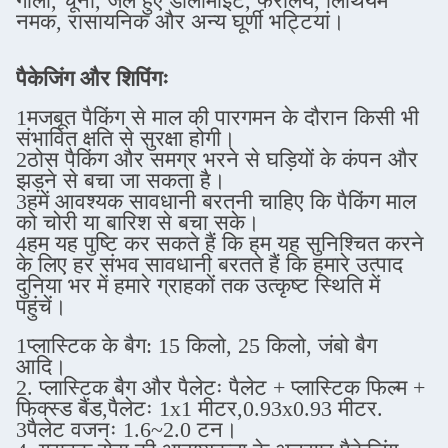
गोली, चूना, जले हुए डोलोमाइट, फेरोलेय, लिथियम
नमक, रासायनिक और अन्य घूर्णी भट्टियां।
पैकेजिंग और शिपिंगः
1मजबूत पैकिंग से माल की पारगमन के दौरान किसी भी
संभावित क्षति से सुरक्षा होगी।
2ठोस पैकिंग और समग्र भरने से घड़ियों के कंपन और
झड़ने से बचा जा सकता है।
3हमें आवश्यक सावधानी बरतनी चाहिए कि पैकिंग माल
को चोरी या बारिश से बचा सके।
4हम यह पुष्टि कर सकते हैं कि हम यह सुनिश्चित करने
के लिए हर संभव सावधानी बरतते हैं कि हमारे उत्पाद
दुनिया भर में हमारे ग्राहकों तक उत्कृष्ट स्थिति में
पहुंचें।
1प्लास्टिक के बैग: 15 किलो, 25 किलो, जंबो बैग
आदि।
2. प्लास्टिक बैग और पैलेटः पैलेट + प्लास्टिक फिल्म +
फिक्स्ड बैंड,
पैलेटः 1x1 मीटर,0.93x0.93 मीटर.
3पैलेट वजनः 1.6~2.0 टन।