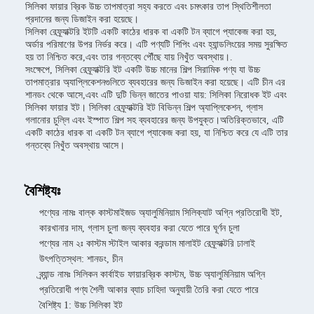
সিলিকা ফায়ার ব্রিক উচ্চ তাপমাত্রা সহ্য করতে এবং চমৎকার তাপ স্থিতিশীলতা
প্রদানের জন্য ডিজাইন করা হয়েছে।
সিলিকা রেফ্র্যাক্টরি ইটটি একটি কাঠের ধারক বা একটি টন ব্যাগে প্যাকেজ করা হয়,
অর্ডার পরিমাণের উপর নির্ভর করে। এটি পণ্যটি শিপিং এবং হ্যান্ডলিংয়ের সময় সুরক্ষিত
হয় তা নিশ্চিত করে,এবং তার গন্তব্যে পৌঁছে যায় নিখুঁত অবস্থায়।.
সংক্ষেপে, সিলিকা রেফ্র্যাক্টরি ইট একটি উচ্চ মানের শিল্প সিরামিক পণ্য যা উচ্চ
তাপমাত্রার অ্যাপ্লিকেশনগুলিতে ব্যবহারের জন্য ডিজাইন করা হয়েছে। এটি চীন এর
শানডং থেকে আসে,এবং এটি দুটি ভিন্ন জাতের পাওয়া যায়: সিলিকা নিরোধক ইট এবং
সিলিকা ফায়ার ইট। সিলিকা রেফ্র্যাক্টরি ইট বিভিন্ন শিল্প অ্যাপ্লিকেশন, গ্লাস
গলানোর চুল্লি এবং ইস্পাত শিল্প সহ ব্যবহারের জন্য উপযুক্ত।অতিরিক্তভাবে, এটি
একটি কাঠের ধারক বা একটি টন ব্যাগে প্যাকেজ করা হয়, যা নিশ্চিত করে যে এটি তার
গন্তব্যে নিখুঁত অবস্থায় আসে।
বৈশিষ্ট্যঃ
পণ্যের নামঃ বাল্ক কাস্টমাইজড অ্যালুমিনিয়াম সিলিক্যাট অগ্নি প্রতিরোধী ইট,
কারখানার দাম, গ্লাস চুলা জন্য ব্যবহার করা যেতে পারে ঘূর্ণন চুলা
পণ্যের নাম ২ঃ কাস্টম স্টাইল আকার করন্ডাম মালাইট রেফ্র্যাক্টরি ঢালাই
উৎপত্তিস্থল: শানডং, চীন
ব্র্যান্ড নামঃ সিলিকন কার্বাইড ফায়ারব্রিক কাস্টম, উচ্চ অ্যালুমিনিয়াম অগ্নি
প্রতিরোধী পণ্য শৈলী আকার ব্যাচ চাহিদা অনুযায়ী তৈরি করা যেতে পারে
বৈশিষ্ট্য 1: উচ্চ সিলিকা ইট