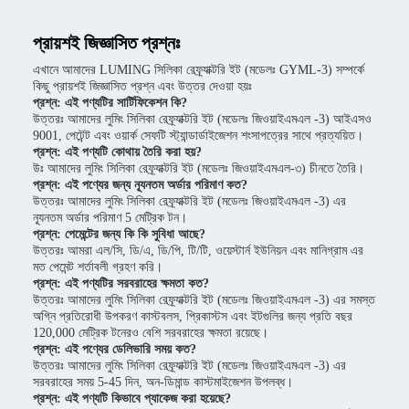
প্রায়শই জিজ্ঞাসিত প্রশ্নঃ
এখানে আমাদের LUMING সিলিকা রেফ্র্যাক্টরি ইট (মডেলঃ GYML-3) সম্পর্কে
কিছু প্রায়শই জিজ্ঞাসিত প্রশ্ন এবং উত্তর দেওয়া হয়ঃ
প্রশ্ন: এই পণ্যটির সার্টিফিকেশন কি?
উত্তরঃ আমাদের লুমিং সিলিকা রেফ্র্যাক্টরি ইট (মডেলঃ জিওয়াইএমএল -3) আইএসও
9001, পেটেন্ট এবং ওয়ার্ক সেফটি স্ট্যান্ডার্ডাইজেশন শংসাপত্রের সাথে প্রত্যয়িত।
প্রশ্ন: এই পণ্যটি কোথায় তৈরি করা হয়?
উঃ আমাদের লুমিং সিলিকা রেফ্র্যাক্টরি ইট (মডেলঃ জিওয়াইএমএল-৩) চীনতে তৈরি।
প্রশ্ন: এই পণ্যের জন্য ন্যূনতম অর্ডার পরিমাণ কত?
উত্তরঃ আমাদের লুমিং সিলিকা রেফ্র্যাক্টরি ইট (মডেলঃ জিওয়াইএমএল -3) এর
ন্যূনতম অর্ডার পরিমাণ 5 মেট্রিক টন।
প্রশ্ন: পেমেন্টের জন্য কি কি সুবিধা আছে?
উত্তরঃ আমরা এল/সি, ডি/এ, ডি/পি, টি/টি, ওয়েস্টার্ন ইউনিয়ন এবং মানিগ্রাম এর
মত পেমেন্ট শর্তাবলী গ্রহণ করি।
প্রশ্ন: এই পণ্যটির সরবরাহের ক্ষমতা কত?
উত্তরঃ আমাদের লুমিং সিলিকা রেফ্র্যাক্টরি ইট (মডেলঃ জিওয়াইএমএল -3) এর সমস্ত
অগ্নি প্রতিরোধী উপকরণ কাস্টবলস, প্রিকাস্টস এবং ইটগুলির জন্য প্রতি বছর
120,000 মেট্রিক টনেরও বেশি সরবরাহের ক্ষমতা রয়েছে।
প্রশ্ন: এই পণ্যের ডেলিভারি সময় কত?
উত্তরঃ আমাদের লুমিং সিলিকা রেফ্র্যাক্টরি ইট (মডেলঃ জিওয়াইএমএল -3) এর
সরবরাহের সময় 5-45 দিন, অন-ডিমান্ড কাস্টমাইজেশন উপলব্ধ।
প্রশ্ন: এই পণ্যটি কিভাবে প্যাকেজ করা হয়েছে?