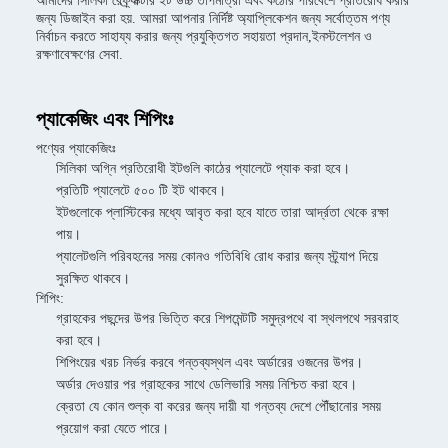
আমাদের সিলিকা রেফ্র্যাক্টরি ইট উচ্চ তাপমাত্রা এবং কঠোর পরিবেশে প্রতিরোধ করার
জন্য ডিজাইন করা হয়. আমরা আপনার নির্দিষ্ট অ্যাপ্লিকেশন জন্য সর্বোত্তম পণ্য
নির্বাচন করতে সাহায্য করার জন্য প্রযুক্তিগত সহায়তা প্রদান,ইনস্টলেশন ও
রক্ষণাবেক্ষণের সেবা.
প্যাকেজিং এবং শিপিংঃ
পণ্যের প্যাকেজিংঃ
সিলিকা অগ্নি প্রতিরোধী ইটগুলি কাঠের প্যালেটে প্যাক করা হবে।
প্রতিটি প্যালেটে ৫০০ টি ইট থাকবে।
ইটগুলোকে প্লাস্টিকের মধ্যে আবৃত করা হবে যাতে তারা আর্দ্রতা থেকে রক্ষা
পায়।
প্যালেটগুলি পরিবহনের সময় কোনও গতিবিধি রোধ করার জন্য স্ট্র্যাপ দিয়ে
সুরক্ষিত থাকবে।
শিপিং:
গ্রাহকের পছন্দের উপর ভিত্তি করে শিপমেন্টটি সমুদ্রপথে বা স্থলপথে সরবরাহ
করা হবে।
শিপিংয়ের খরচ নির্ভর করবে গন্তব্যস্থল এবং অর্ডারের ওজনের উপর।
অর্ডার দেওয়ার পর গ্রাহকের সাথে ডেলিভারি সময় নিশ্চিত করা হবে।
ক্রেতা যে কোন শুল্ক বা করের জন্য দায়ী যা গন্তব্য দেশে পৌঁছানোর সময়
প্রয়োগ করা যেতে পারে।