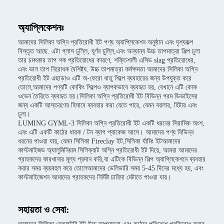
অ্যাপ্লিকেশনঃ
আমাদের সিলিকা অগ্নি প্রতিরোধী ইট পণ্য অ্যাপ্লিকেশন অনুষ্ঠান এবং দৃশ্যকল্প
বিস্তৃত আছে. এটা গ্লাস চুল্লি, ঘূর্ণন চুল্লি,এবং অন্যান্য উচ্চ তাপমাত্রা শিল্প চুলা
তার চমৎকার তাপ শক প্রতিরোধের কারণে, শক্তিশালী এসিড slag প্রতিরোধের,
এবং ভাল তাপ নিরোধক বৈশিষ্ট্য. উচ্চ তাপমাত্রা কর্মক্ষমতা আমাদের সিলিকা অগ্নি
প্রতিরোধী ইট এছাড়াও এটি অ-ফেরো ধাতু শিল্পে ব্যবহারের জন্য উপযুক্ত করে
তোলে,আমাদের পণ্যটি কোকিং শিল্পেও ব্যাপকভাবে ব্যবহৃত হয়, যেখানে এটি কোক
ওভেন তৈরিতে ব্যবহৃত হয়।সিলিকা অগ্নি প্রতিরোধী ইট বিভিন্ন গরম ডিভাইসের
জন্য একটি আস্তরণের হিসাবে ব্যবহার করা যেতে পারে, যেমন বয়লার, হিটার এবং
চুলা।
LUMING GYML-3 সিলিকা অগ্নি প্রতিরোধী ইট একটি ধরনের সিরামিক অংশ,
এবং এটি একটি কাঠের ধারক / টন ব্যাগ প্যাকেজ আসে। আমাদের পণ্য বিভিন্ন
ধরনের পাওয়া যায়, যেমন সিলিকা Fireclay ইট,সিলিকা র্যামিং ইটআমাদের
কাস্টমাইজড অ্যালুমিনিয়াম সিলিক্যাট অগ্নি প্রতিরোধী ইট দিয়ে, আমরা আমাদের
গ্রাহকদের কারখানার মূল্য প্রদান করি,যা এটিকে বিভিন্ন শিল্প অ্যাপ্লিকেশনে ব্যবহার
করার সময় ব্যয়বহুল করে তোলেআমাদের ডেলিভারি সময় 5-45 দিনের মধ্যে হয়, এবং
কাস্টমাইজেশন আমাদের গ্রাহকদের নির্দিষ্ট চাহিদা মেটাতে পাওয়া যায়।
সহায়তা ও সেবা: