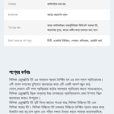
5আকার:
কাস্টমাইজ করা যায়
6প্যাকেজ:
কাঠের ধারক/টন ব্যাগ
বাল্ক কাস্টমাইজড অ্যালুমিনিয়াম সিলিকেট অবাধ্য ইট,
7পণ্যের নাম:
কারখানার মূল্য, কাচের ভাটির জন্য ব্যবহার করা যেতে
8অর্থ প্রদানের শর্ত সমুহ:
টি/টি, ওয়েস্টার্ন ইউনিয়ন, পেপ্যাল, মানিগ্রাম, ক্রেডিট কার্ড
পণ্যের বর্ণনাঃ
সিলিকা রেফ্র্যাক্টরি ইট এর অন্যতম প্রধান বৈশিষ্ট্য হল এর ভাল স্লাগ প্রতিরোধের।
এটি গ্লাস গলানোর চুল্লিতে ব্যবহারের জন্য এটি একটি আদর্শ পছন্দ করে
তোলে,যেখানে এটি গলন প্রক্রিয়ার কঠোর অবস্থার প্রতিরোধ করতে পারেএছাড়াও,
সিলিকা রেফ্র্যাক্টরি ব্রিক অন্যান্য উচ্চ তাপমাত্রা অ্যাপ্লিকেশন যেমন ইস্পাত শিল্পে
ব্যবহারের জন্যও উপযুক্ত।
সিলিকা রেফ্র্যাক্টরি ইট দুটি ভিন্ন জাতের পাওয়া যায়ঃ সিলিকা বিচ্ছিন্ন ইট এবং
সিলিকা ফায়ার ইট। সিলিকা বিচ্ছিন্ন ইট চমৎকার বিচ্ছিন্ন বৈশিষ্ট্য প্রদান করার জন্য
ডিজাইন করা হয়,তাপ হ্রাস এবং শক্তি দক্ষতা উন্নত করতে সাহায্য করেঅন্যদিকে,