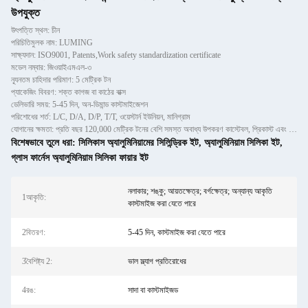
উপযুক্ত
উৎপত্তি স্থল: চীন
পরিচিতিমুলক নাম: LUMING
সাক্ষ্যদান: ISO9001, Patents,Work safety standardization certificate
মডেল নম্বার: জিওয়াইএমএল-৩
ন্যূনতম চাহিদার পরিমাণ: 5 মেট্রিক টন
প্যাকেজিং বিবরণ: শক্ত কাগজ বা কাঠের বাক্স
ডেলিভারি সময়: 5-45 দিন, অন-ডিমান্ড কাস্টমাইজেশন
পরিশোধের শর্ত: L/C, D/A, D/P, T/T, ওয়েস্টার্ন ইউনিয়ন, মানিগ্রাম
যোগানের ক্ষমতা: প্রতি বছর 120,000 মেট্রিক টনের বেশি সমস্ত অবাধ্য উপকরণ কাস্টেবল, প্রিকাস্ট এবং ইটগুলির জন্য
বিশেষভাবে তুলে ধরা:
সিলিকাস অ্যালুমিনিয়ামের সিলিন্ড্রিক ইট
,
অ্যালুমিনিয়াম সিলিকা ইট
,
গ্লাস ফার্নেস অ্যালুমিনিয়াম সিলিকা ফায়ার ইট
নলাকার; শঙ্কু; আয়তক্ষেত্র; বর্গক্ষেত্র; অন্যান্য আকৃতি
1আকৃতি:
কাস্টমাইজ করা যেতে পারে
2বিতরণ:
5-45 দিন, কাস্টমাইজ করা যেতে পারে
3বৈশিষ্ট্য 2:
ভাল স্ল্যাগ প্রতিরোধের
4রঙ:
সাদা বা কাস্টমাইজড