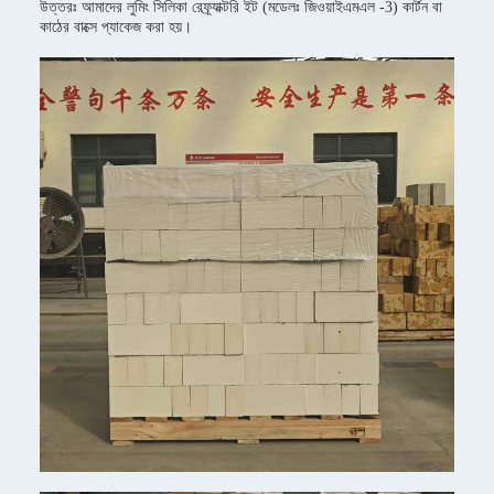
উত্তরঃ আমাদের লুমিং সিলিকা রেফ্র্যাক্টরি ইট (মডেলঃ জিওয়াইএমএল -3) কার্টন বা
কাঠের বাক্সে প্যাকেজ করা হয়।