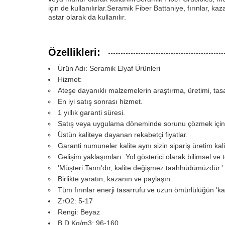
için de kullanılırlar.Seramik Fiber Battaniye, fırınlar, kaz
astar olarak da kullanılır.
Özellikleri:
Ürün Adı: Seramik Elyaf Ürünleri
Hizmet:
Ateşe dayanıklı malzemelerin araştırma, üretimi, tasar
En iyi satış sonrası hizmet.
1 yıllık garanti süresi.
Satış veya uygulama döneminde sorunu çözmek için
Üstün kaliteye dayanan rekabetçi fiyatlar.
Garanti numuneler kalite aynı sizin sipariş üretim kali
Gelişim yaklaşımları: Yol gösterici olarak bilimsel ve t
'Müşteri Tanrı'dır, kalite değişmez taahhüdümüzdür.'
Birlikte yaratın, kazanın ve paylaşın.
Tüm fırınlar enerji tasarrufu ve uzun ömürlülüğün 'kal
ZrO2: 5-17
Rengi: Beyaz
B.D Kg/m3: 96-160