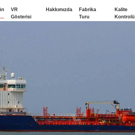
ün
VR
Hakkımızda
Fabrika
Kalite
Gösterisi
Turu
Kontrolü