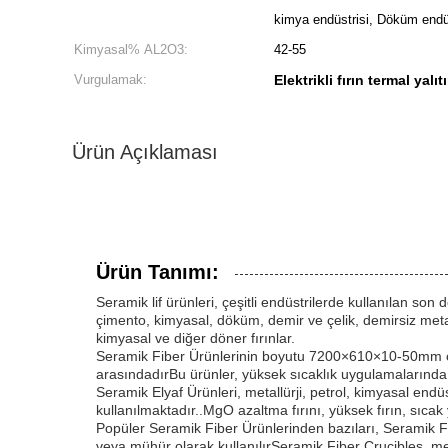
kimya endüstrisi, Döküm endü
Kimyasal% AL2O3:
42-55
Vurgulamak:
Elektrikli fırın termal yalı
Ürün Açıklaması
Ürün Tanımı:
Seramik lif ürünleri, çeşitli endüstrilerde kullanılan son
çimento, kimyasal, döküm, demir ve çelik, demirsiz metall
kimyasal ve diğer döner fırınlar.
Seramik Fiber Ürünlerinin boyutu 7200×610×10-50mm olar
arasındadırBu ürünler, yüksek sıcaklık uygulamalarında 
Seramik Elyaf Ürünleri, metallürji, petrol, kimyasal endü
kullanılmaktadır..MgO azaltma fırını, yüksek fırın, sıcak y
Popüler Seramik Fiber Ürünlerinden bazıları, Seramik Fi
veya mühür olarak kullanılırSeramik Fiber Crucibles, met