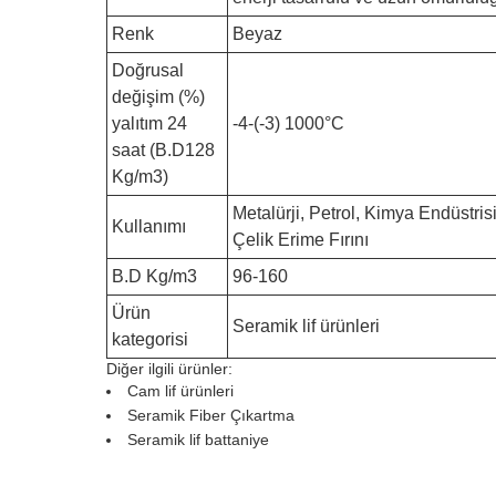
Renk
Beyaz
Doğrusal
değişim (%)
yalıtım 24
-4-(-3) 1000°C
saat (B.D128
Kg/m3)
Metalürji, Petrol, Kimya Endüstris
Kullanımı
Çelik Erime Fırını
B.D Kg/m3
96-160
Ürün
Seramik lif ürünleri
kategorisi
Diğer ilgili ürünler:
Cam lif ürünleri
Seramik Fiber Çıkartma
Seramik lif battaniye