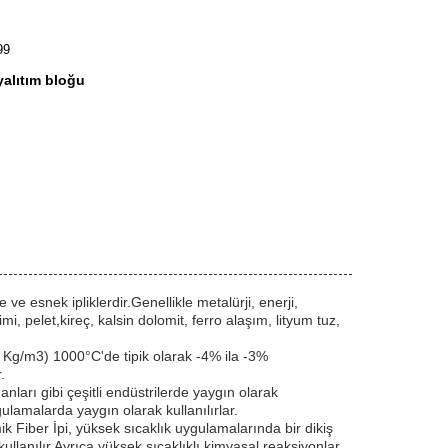
99
 yalıtım bloğu
ve esnek ipliklerdir.Genellikle metalürji, enerji,
, pelet,kireç, kalsin dolomit, ferro alaşım, lityum tuz,
 Kg/m3) 1000°C'de tipik olarak -4% ila -3%
.
nları gibi çeşitli endüstrilerde yaygın olarak
ygulamalarda yaygın olarak kullanılırlar.
 Fiber İpi, yüksek sıcaklık uygulamalarında bir dikiş
llanılır.Ayrıca yüksek sıcaklıklı kimyasal reaksiyonlar