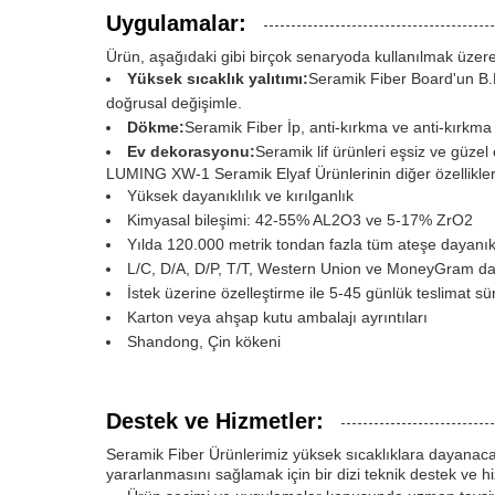
Uygulamalar:
Ürün, aşağıdaki gibi birçok senaryoda kullanılmak üzer
Yüksek sıcaklık yalıtımı:
Seramik Fiber Board'un B.D
doğrusal değişimle.
Dökme:
Seramik Fiber İp, anti-kırkma ve anti-kırkma ö
Ev dekorasyonu:
Seramik lif ürünleri eşsiz ve güzel 
LUMING XW-1 Seramik Elyaf Ürünlerinin diğer özellikleri
Yüksek dayanıklılık ve kırılganlık
Kimyasal bileşimi: 42-55% AL2O3 ve 5-17% ZrO2
Yılda 120.000 metrik tondan fazla tüm ateşe dayanıklı
L/C, D/A, D/P, T/T, Western Union ve MoneyGram da
İstek üzerine özelleştirme ile 5-45 günlük teslimat sü
Karton veya ahşap kutu ambalajı ayrıntıları
Shandong, Çin kökeni
Destek ve Hizmetler:
Seramik Fiber Ürünlerimiz yüksek sıcaklıklara dayanacak
yararlanmasını sağlamak için bir dizi teknik destek ve 