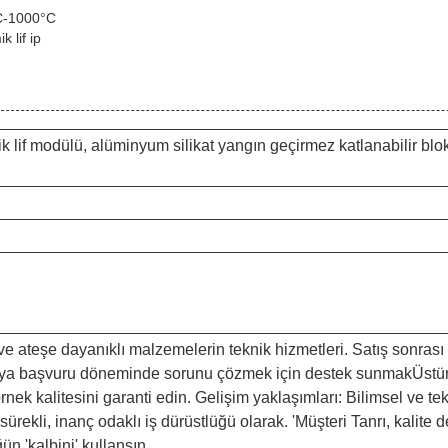
°C-1000°C
 lif ip
 lif modülü, alüminyum silikat yangın geçirmez katlanabilir blok,
 ve ateşe dayanıklı malzemelerin teknik hizmetleri. Satış sonrası
ş veya başvuru döneminde sorunu çözmek için destek sunmakÜstün k
rnek kalitesini garanti edin. Gelişim yaklaşımları: Bilimsel ve tekn
sürekli, inanç odaklı iş dürüstlüğü olarak. 'Müşteri Tanrı, kalit
ün 'kalbini' kullansın.