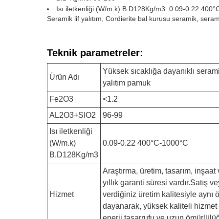
Isı iletkenliği (W/m.k) B.D128Kg/m3: 0.09-0.22 400
Seramik lif yalıtım, Cordierite bal kurusu seramik, seramik
Teknik parametreler:
Yüksek sıcaklığa dayanıklı seramik
Ürün Adı
yalıtım pamuk
Fe2O3
<1.2
AL2O3+SIO2
96-99
Isı iletkenliği
(W/m.k)
0.09-0.22 400°C-1000°C
B.D128Kg/m3
Araştırma, üretim, tasarım, inşaat
yıllık garanti süresi vardır.Satı
Hizmet
verdiğiniz üretim kalitesiyle aynı ö
dayanarak, yüksek kaliteli hizmet 
enerji tasarrufu ve uzun ömürlülüğ