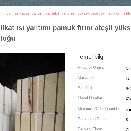
inyum silikat ısı yalıtımı pamuk fırını ateşli yüksek sıcaklıklı ısı yalıtım blo
at ısı yalıtımı pamuk fırını ateşli yükse
 bloğu
Temel bilgi
Place of Origin:
Ch
Marka adı:
LU
Sertifika:
ISO
Model Number:
XW
Minimum Order Quantity:
5 m
Packaging Details:
St
Delivery Time:
Cu