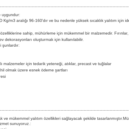
e uygundur:
 Kg/m3 aralığı 96-160'dır ve bu nedenle yüksek sıcaklık yalıtım için ide
zelliklerine sahip, mühürleme için mükemmel bir malzemedir. Fırınlar, fırın
ev dekorasyonları oluşturmak için kullanılabilir.
 şunlardır:
 malzemeler için tedarik yeteneği, atıklar, precast ve tuğlalar
hil olmak üzere esnek ödeme şartları
resi
 ve mükemmel yalıtım özellikleri sağlayacak şekilde tasarlanmıştır.Müşt
hizmet sunuyoruz.: