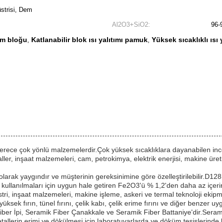
strisi, Dem
Al2O3+SiO2:
96-
tım bloğu
Katlanabilir blok ısı yalıtımı pamuk
Yüksek sıcaklıklı ısı
,
,
 derece çok yönlü malzemelerdir.Çok yüksek sıcaklıklara dayanabilen ince 
er, inşaat malzemeleri, cam, petrokimya, elektrik enerjisi, makine üretimi
ak yaygındır ve müşterinin gereksinimine göre özelleştirilebilir.D128
kullanılmaları için uygun hale getiren Fe2O3'ü % 1,2'den daha az içerir
stri, inşaat malzemeleri, makine işleme, askeri ve termal teknoloji ekipma
üksek fırın, tünel fırını, çelik kabı, çelik erime fırını ve diğer benzer u
ber İpi, Seramik Fiber Çanakkale ve Seramik Fiber Battaniye'dir.Seramik
allerin erimi ve dökülmesi için laboratuvarlarda ve döküm tesislerinde ku