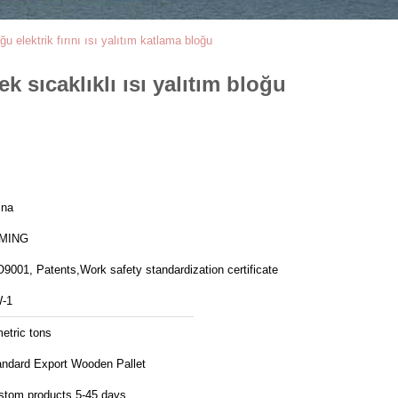
ğu elektrik fırını ısı yalıtım katlama bloğu
k sıcaklıklı ısı yalıtım bloğu
ina
MING
9001, Patents,Work safety standardization certificate
-1
etric tons
andard Export Wooden Pallet
stom products 5-45 days