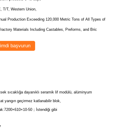
, T/T, Western Union,
nual Production Exceeding 120,000 Metric Tons of All Types of
ractory Materials Including Castables, Preforms, and Bric
imdi başvurun
sek sıcaklığa dayanıklı seramik lif modülü, alüminyum
ikat yangın geçirmez katlanabilir blok,
ak:7200×610×10-50；İstendiği gibi
7