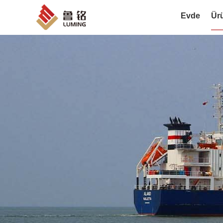
Evde
Ür