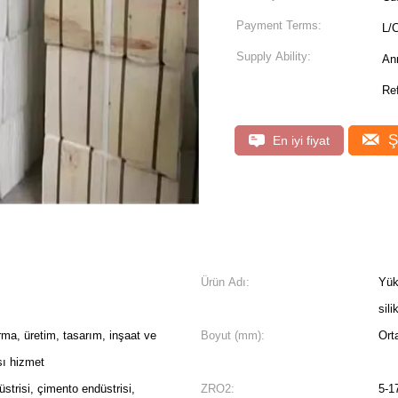
Payment Terms:
L/C
Supply Ability:
An
Ref
Ş
En iyi fiyat
Ürün Adı:
Yük
sil
rma, üretim, tasarım, inşaat ve
Boyut (mm):
Ort
sı hizmet
üstrisi, çimento endüstrisi,
ZRO2:
5-1