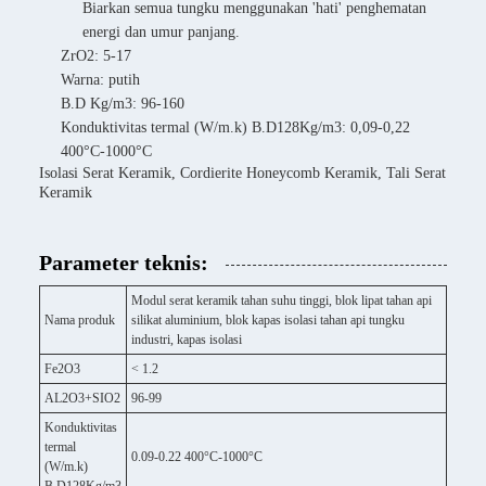
Biarkan semua tungku menggunakan 'hati' penghematan
energi dan umur panjang.
ZrO2: 5-17
Warna: putih
B.D Kg/m3: 96-160
Konduktivitas termal (W/m.k) B.D128Kg/m3: 0,09-0,22
400°C-1000°C
Isolasi Serat Keramik, Cordierite Honeycomb Keramik, Tali Serat
Keramik
Parameter teknis:
Modul serat keramik tahan suhu tinggi, blok lipat tahan api
Nama produk
silikat aluminium, blok kapas isolasi tahan api tungku
industri, kapas isolasi
Fe2O3
< 1.2
AL2O3+SIO2
96-99
Konduktivitas
termal
0.09-0.22 400°C-1000°C
(W/m.k)