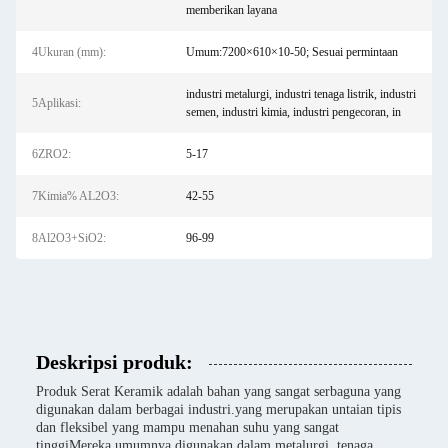
memberikan layana
4Ukuran (mm):
Umum:7200×610×10-50; Sesuai permintaan
industri metalurgi, industri tenaga listrik, industri
5Aplikasi:
semen, industri kimia, industri pengecoran, in
6ZRO2:
5-17
7Kimia% AL2O3:
42-55
8Al2O3+SiO2:
96-99
Deskripsi produk:
Produk Serat Keramik adalah bahan yang sangat serbaguna yang
digunakan dalam berbagai industri.yang merupakan untaian tipis
dan fleksibel yang mampu menahan suhu yang sangat
tinggiMereka umumnya digunakan dalam metalurgi, tenaga,