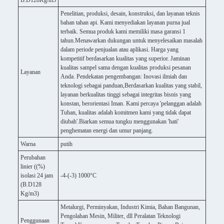
B.D128Kg/m3
Penelitian, produksi, desain, konstruksi, dan layanan teknis
bahan tahan api. Kami menyediakan layanan purna jual
terbaik. Semua produk kami memiliki masa garansi 1
tahun.Menawarkan dukungan untuk menyelesaikan masalah
dalam periode penjualan atau aplikasi. Harga yang
kompetitif berdasarkan kualitas yang superior. Jaminan
kualitas sampel sama dengan kualitas produksi pesanan
Layanan
Anda. Pendekatan pengembangan: Inovasi ilmiah dan
teknologi sebagai panduan,Berdasarkan kualitas yang stabil,
layanan berkualitas tinggi sebagai integritas bisnis yang
konstan, berorientasi Iman. Kami percaya 'pelanggan adalah
Tuhan, kualitas adalah komitmen kami yang tidak dapat
diubah'.Biarkan semua tungku menggunakan 'hati'
penghematan energi dan umur panjang.
Warna
putih
Perubahan
linier ((%)
isolasi 24 jam
-4-(-3) 1000°C
(B.D128
Kg/m3)
Metalurgi, Perminyakan, Industri Kimia, Bahan Bangunan,
Pengolahan Mesin, Militer, dll Peralatan Teknologi
Penggunaan