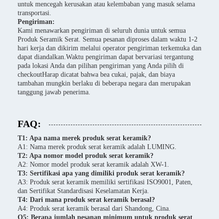
untuk mencegah kerusakan atau kelembaban yang masuk selama
transportasi.
Pengiriman:
Kami menawarkan pengiriman di seluruh dunia untuk semua
Produk Seramik Serat. Semua pesanan diproses dalam waktu 1-2
hari kerja dan dikirim melalui operator pengiriman terkemuka dan
dapat diandalkan.Waktu pengiriman dapat bervariasi tergantung
pada lokasi Anda dan pilihan pengiriman yang Anda pilih di
checkoutHarap dicatat bahwa bea cukai, pajak, dan biaya
tambahan mungkin berlaku di beberapa negara dan merupakan
tanggung jawab penerima.
FAQ:
T1: Apa nama merek produk serat keramik?
A1: Nama merek produk serat keramik adalah LUMING.
T2: Apa nomor model produk serat keramik?
A2: Nomor model produk serat keramik adalah XW-1.
T3: Sertifikasi apa yang dimiliki produk serat keramik?
A3: Produk serat keramik memiliki sertifikasi ISO9001, Paten,
dan Sertifikat Standardisasi Keselamatan Kerja.
T4: Dari mana produk serat keramik berasal?
A4: Produk serat keramik berasal dari Shandong, Cina.
Q5: Berapa jumlah pesanan minimum untuk produk serat