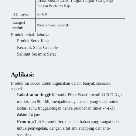
Termal.Kompor panas, Tungku Tungku, Pisang Baja,
Tungku Peleburan Baja
B.D Kg/m3
96-160
Kategori
Produk Serat Keramik
produk
Produk terkait lainnya:
Produk Serat Kaca
Keramik Serat Crucible
Selimut Seramik Serat
Aplikasi:
Produk ini cocok untuk digunakan dalam banyak skenario,
seperti:
Isolasi suhu tinggi:
Keramik Fiber Board memiliki B.D Kg /
m3 kisaran 96-160, menjadikannya bahan yang ideal untuk
isolasi suhu tinggi.dengan hanya perubahan linier -4-(-3)
dalam 24 jam.
Penutup:
Tali Seramik Serat adalah bahan yang sangat baik
untuk penyegelan, dengan sifat anti stripping dan anti-
scouring.