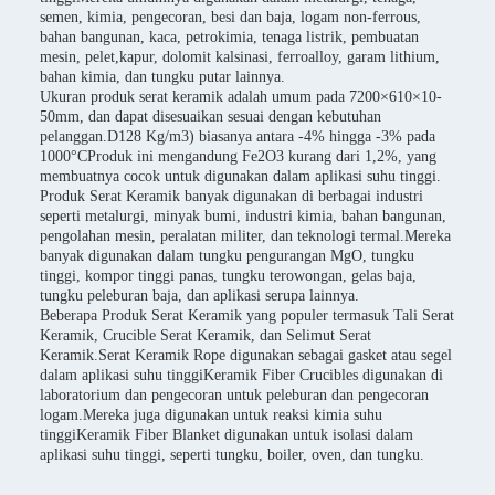
semen, kimia, pengecoran, besi dan baja, logam non-ferrous,
bahan bangunan, kaca, petrokimia, tenaga listrik, pembuatan
mesin, pelet,kapur, dolomit kalsinasi, ferroalloy, garam lithium,
bahan kimia, dan tungku putar lainnya.
Ukuran produk serat keramik adalah umum pada 7200×610×10-
50mm, dan dapat disesuaikan sesuai dengan kebutuhan
pelanggan.D128 Kg/m3) biasanya antara -4% hingga -3% pada
1000°CProduk ini mengandung Fe2O3 kurang dari 1,2%, yang
membuatnya cocok untuk digunakan dalam aplikasi suhu tinggi.
Produk Serat Keramik banyak digunakan di berbagai industri
seperti metalurgi, minyak bumi, industri kimia, bahan bangunan,
pengolahan mesin, peralatan militer, dan teknologi termal.Mereka
banyak digunakan dalam tungku pengurangan MgO, tungku
tinggi, kompor tinggi panas, tungku terowongan, gelas baja,
tungku peleburan baja, dan aplikasi serupa lainnya.
Beberapa Produk Serat Keramik yang populer termasuk Tali Serat
Keramik, Crucible Serat Keramik, dan Selimut Serat
Keramik.Serat Keramik Rope digunakan sebagai gasket atau segel
dalam aplikasi suhu tinggiKeramik Fiber Crucibles digunakan di
laboratorium dan pengecoran untuk peleburan dan pengecoran
logam.Mereka juga digunakan untuk reaksi kimia suhu
tinggiKeramik Fiber Blanket digunakan untuk isolasi dalam
aplikasi suhu tinggi, seperti tungku, boiler, oven, dan tungku.