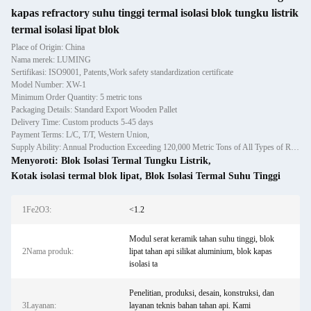
kapas refractory suhu tinggi termal isolasi blok tungku listrik
termal isolasi lipat blok
Place of Origin: China
Nama merek: LUMING
Sertifikasi: ISO9001, Patents,Work safety standardization certificate
Model Number: XW-1
Minimum Order Quantity: 5 metric tons
Packaging Details: Standard Export Wooden Pallet
Delivery Time: Custom products 5-45 days
Payment Terms: L/C, T/T, Western Union,
Supply Ability: Annual Production Exceeding 120,000 Metric Tons of All Types of Refractory Materials Including Castables, Preforms, and Bric
Menyoroti:
Blok Isolasi Termal Tungku Listrik
,
Kotak isolasi termal blok lipat
,
Blok Isolasi Termal Suhu Tinggi
1Fe2O3:
<1.2
Modul serat keramik tahan suhu tinggi, blok
2Nama produk:
lipat tahan api silikat aluminium, blok kapas
isolasi ta
Penelitian, produksi, desain, konstruksi, dan
3Layanan:
layanan teknis bahan tahan api. Kami