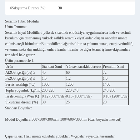
6Sıkıştırma Direnci (%):
30
Seramik Fiber Modülü
Ürün Tanıtımı:
Seramik Elyaf Modülleri, yüksek sıcaklıklı endüstriyel uygulamalarda hızlı ve verimli
kurulum için tasarlanmış yüksek saflıklı seramik elyaflardan oluşan önceden monte
edilmiş ateşli birimlerdir.Bu modüller olağanüstü bir ısı yalıtımı sunar., enerji verimliliği
ve termal şoka dayanıklılığı, onları fırınlar, fırınlar ve diğer termal işleme ekipmanları
için ideal hale getirir.
Ürün parametreleri:
Ürün
Standart Sınıf
Yüksek sıcaklık derecesi
Premium Sınıf
Al2O3 içeriği (%) ≥
45
60
72
Fe2O3 içeriği (%) ≤
1.5
1.2
1.0
Servis sıcaklığı (°C)
1000
1260
1400
Toplu yoğunluk (kg/m3)
200-220
220-240
240-260
Isı iletkenliği (W/m·K)
0.12 (800°C'de)
0.15 (1000°C'de)
0.18 (1200°C'de)
Sıkıştırma direnci (%)
30
25
20
Standart Boyutlar:
Modül Boyutları: 300×300×300mm, 300×600×300mm (özel boyutlar mevcut)
Çapa türleri: Hızlı monte edilebilir çubuklar, V-çapalar veya özel tasarımlar