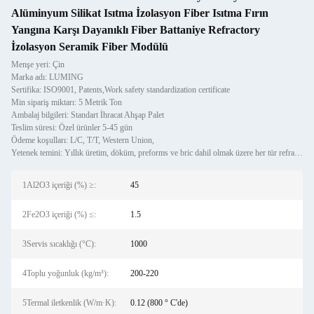
Alüminyum Silikat Isıtma İzolasyon Fiber Isıtma Fırın
Yangına Karşı Dayanıklı Fiber Battaniye Refractory
İzolasyon Seramik Fiber Modülü
Menşe yeri: Çin
Marka adı: LUMING
Sertifika: ISO9001, Patents,Work safety standardization certificate
Min sipariş miktarı: 5 Metrik Ton
Ambalaj bilgileri: Standart İhracat Ahşap Palet
Teslim süresi: Özel ürünler 5-45 gün
Ödeme koşulları: L/C, T/T, Western Union,
Yetenek temini: Yıllık üretim, döküm, preforms ve bric dahil olmak üzere her tür refrakter malzemeden 120.000 metrik
1Al2O3 içeriği (%) ≥:
45
2Fe2O3 içeriği (%) ≤:
1.5
3Servis sıcaklığı (°C):
1000
4Toplu yoğunluk (kg/m³):
200-220
5Termal iletkenlik (W/m·K):
0.12 (800 ° C'de)