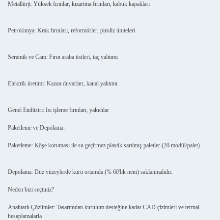
Metallürji: Yüksek fırınlar, kızartma fırınları, kabuk kapakları
Petrokimya: Krak fırınları, reformörler, piroliz üniteleri
Seramik ve Cam: Fırın araba üstleri, taç yalıtımı
Elektrik üretimi: Kazan duvarları, kanal yalıtımı
Genel Endüstri: Isı işleme fırınları, yakıcılar
Paketleme ve Depolama:
Paketleme: Köşe koruması ile su geçirmez plastik sarılmış paletler (20 modül/palet)
Depolama: Düz yüzeylerde kuru ortamda (% 60'lık nem) saklanmalıdır.
Neden bizi seçtiniz?
Anahtarlı Çözümler: Tasarımdan kurulum desteğine kadar CAD çizimleri ve termal
hesaplamalarla