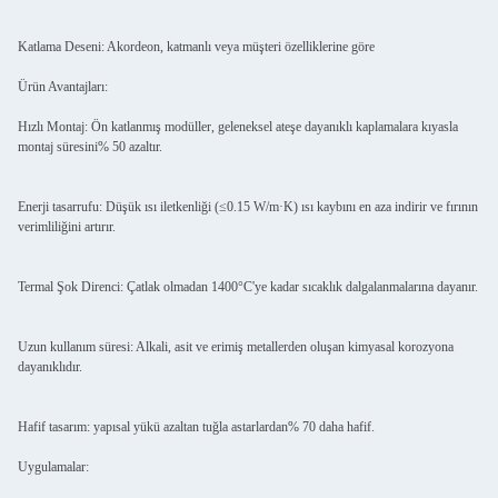
Katlama Deseni: Akordeon, katmanlı veya müşteri özelliklerine göre
Ürün Avantajları:
Hızlı Montaj: Ön katlanmış modüller, geleneksel ateşe dayanıklı kaplamalara kıyasla
montaj süresini% 50 azaltır.
Enerji tasarrufu: Düşük ısı iletkenliği (≤0.15 W/m·K) ısı kaybını en aza indirir ve fırının
verimliliğini artırır.
Termal Şok Direnci: Çatlak olmadan 1400°C'ye kadar sıcaklık dalgalanmalarına dayanır.
Uzun kullanım süresi: Alkali, asit ve erimiş metallerden oluşan kimyasal korozyona
dayanıklıdır.
Hafif tasarım: yapısal yükü azaltan tuğla astarlardan% 70 daha hafif.
Uygulamalar: