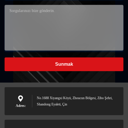
Sunmak
No.1688 Xiyangxi Köyü, Zhoucun Bölgesi, Zibo Şehri,
Shandong Eyaleti, Çin
Adres: