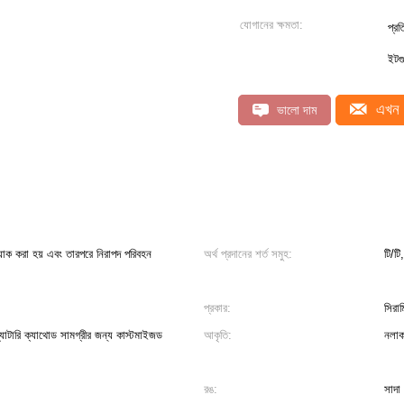
যোগানের ক্ষমতা:
প্র
ইটগ
এখন 
ভালো দাম
প্যাক করা হয় এবং তারপরে নিরাপদ পরিবহন
অর্থ প্রদানের শর্ত সমুহ:
টি/টি
প্রকার:
সিরা
ব্যাটারি ক্যাথোড সামগ্রীর জন্য কাস্টমাইজড
আকৃতি:
নলাক
রঙ:
সাদা