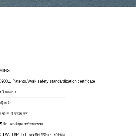
MING
9001, Patents,Work safety standardization certificate
য়াইএমএল-৫
েট্রিক টন
ত কাগজ বা কাঠের বাক্স
5 দিন, অন-ডিমান্ড কাস্টমাইজেশন
, D/A, D/P, T/T, ওয়েস্টার্ন ইউনিয়ন, মানিগ্রাম