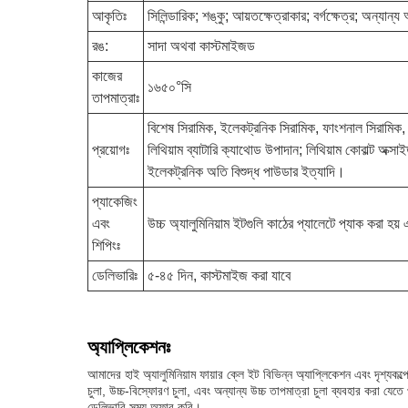
আকৃতিঃ
সিলিন্ডারিক; শঙ্কু; আয়তক্ষেত্রাকার; বর্গক্ষেত্র; অন্যান
রঙ:
সাদা অথবা কাস্টমাইজড
কাজের
১৬৫০°সি
তাপমাত্রাঃ
বিশেষ সিরামিক, ইলেকট্রনিক সিরামিক, ফাংশনাল সিরামিক, তা
প্রয়োগঃ
লিথিয়াম ব্যাটারি ক্যাথোড উপাদান; লিথিয়াম কোবাল্ট অক্সাইড
ইলেকট্রনিক অতি বিশুদ্ধ পাউডার ইত্যাদি।
প্যাকেজিং
এবং
উচ্চ অ্যালুমিনিয়াম ইটগুলি কাঠের প্যালেটে প্যাক করা হ
শিপিংঃ
ডেলিভারিঃ
৫-৪৫ দিন, কাস্টমাইজ করা যাবে
অ্যাপ্লিকেশনঃ
আমাদের হাই অ্যালুমিনিয়াম ফায়ার ক্লে ইট বিভিন্ন অ্যাপ্লিকেশন এবং দৃশ্যক
চুলা, উচ্চ-বিস্ফোরণ চুলা, এবং অন্যান্য উচ্চ তাপমাত্রা চুলা ব্যবহার কর
ডেলিভারি সময় অফার করি।