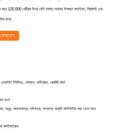
তি বছর 120,000 মেট্রিক টনের বেশি সমস্ত অবাধ্য উপকরণ কাস্টেবল, প্রিকাস্ট এবং
ুলির জন্য
যোগাযোগ
, ওয়েস্টার্ন ইউনিয়ন, পেপ্যাল, মানিগ্রাম, ক্রেডিট কার্ড
মিক অংশ
ার; শঙ্কু; আয়তক্ষেত্র; বর্গক্ষেত্র; অন্যান্য আকৃতি কাস্টমাইজ করা যেতে পারে
 বা কাস্টমাইজড