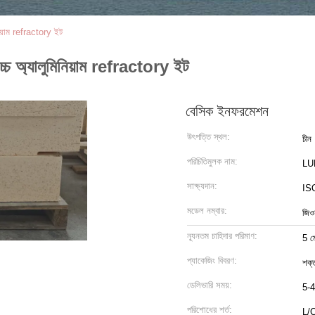
নিয়াম refractory ইট
উচ্চ অ্যালুমিনিয়াম refractory ইট
বেসিক ইনফরমেশন
উৎপত্তি স্থল:
চীন
পরিচিতিমুলক নাম:
LU
সাক্ষ্যদান:
ISO
মডেল নম্বার:
জিও
ন্যূনতম চাহিদার পরিমাণ:
5 ম
প্যাকেজিং বিবরণ:
শক্
ডেলিভারি সময়:
5-4
পরিশোধের শর্ত:
L/C