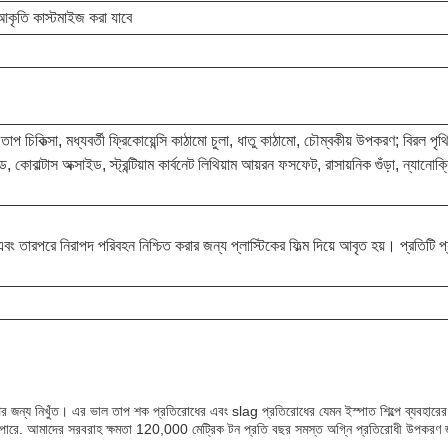
্য আকৃতি কাস্টমাইজ করা যাবে
প চিকিত্সা, মধ্যবর্তী ফ্রিকোয়েন্সি কাঠামো চুলা, ধাতু কাঠামো, চৌম্বকীয় উপকরণ; বিরল পৃ
, কোবাল্টাস অক্সাইড, স্ট্রন্টিয়াম কার্বনেট লিথিয়াম আয়রন ফসফেট, রাসায়নিক গুঁড়া, ন্যানোক্
য় এবং তারপরে নিরাপদ পরিবহন নিশ্চিত করার জন্য প্লাস্টিকের ফিল্ম দিয়ে আবৃত হয়। প্রত
ল্পের জন্য নিখুঁত। এর ভাল তাপ শক প্রতিরোধের এবং slag প্রতিরোধের যেমন ইস্পাত শিল্পে ব্যবহারের 
া যেতে পারে. আমাদের সরবরাহ ক্ষমতা 120,000 মেট্রিক টন প্রতি বছর সমস্ত অগ্নি প্রতিরোধী উপক