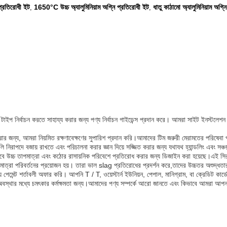
 প্রতিরোধী ইট
1650°C উচ্চ অ্যালুমিনিয়াম অগ্নি প্রতিরোধী ইট
ধাতু কাঠামো অ্যালুমিনিয়াম অগ্ন
,
,
ট টাইপ নির্বাচন করতে সাহায্য করার জন্য পণ্য নির্বাচন গাইডেন্স প্রদান করে। আমরা সাইট ইনস্টলেশ
িত করার জন্য, আমরা নিয়মিত রক্ষণাবেক্ষণের সুপারিশ প্রদান করি।আমাদের টিম জরুরী মেরামতের পরিষে
নিরাপদে বজায় রাখতে এবং পরিচালনা করার জ্ঞান দিয়ে সজ্জিত করার জন্য যথাযথ হ্যান্ডলিং এবং সঞ্চয
ভাবে উচ্চ তাপমাত্রা এবং কঠোর রাসায়নিক পরিবেশে প্রতিরোধ করার জন্য ডিজাইন করা হয়েছে।এই স
াত্রা পরিবর্তনের প্রয়োজন হয়। তারা ভাল slag প্রতিরোধের প্রদর্শন করে,তাদের উচ্চতর অশুদ্ধত
মেন্ট শর্তাবলী অফার করি। আপনি T / T, ওয়েস্টার্ন ইউনিয়ন, পেপাল, মানিগ্রাম, বা ক্রেডিট কার্ড
চরম অবস্থার মধ্যে চমৎকার কর্মক্ষমতা জন্য।আমাদের পণ্য সম্পর্কে আরো জানতে এবং কিভাবে আমরা