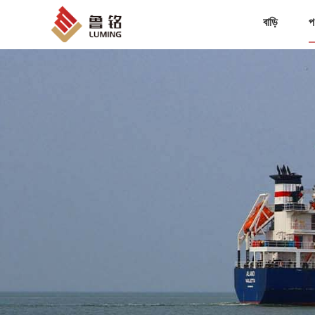
বাড়ি
প