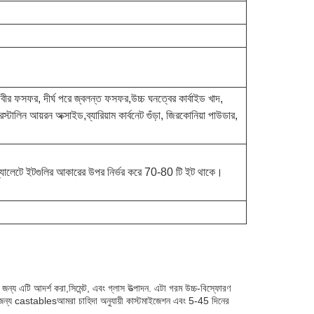
থিবীর ফসফর, দীর্ঘ পরে জ্বলন্ত ফসফর,উচ্চ ঘনত্বের কার্বাইড খাদ,
রিস্টালিন আয়রন অক্সাইড,ব্যারিয়াম কার্বনেট গুঁড়া, জিরকোনিয়া পাউডার,
িটি প্যালেটে ইটগুলির আকারের উপর নির্ভর করে 70-80 টি ইট থাকে।
জন্য এটি আদর্শ করা,সিমেন্ট, এবং গ্লাস উত্পাদন. এটা গরম উচ্চ-বিস্ফোরণ
রণ জন্য castablesআমরা চাহিদা অনুযায়ী কাস্টমাইজেশন এবং 5-45 দিনের