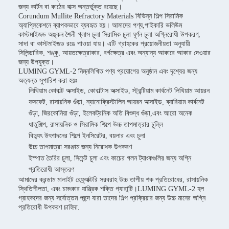
জন্য কার্টন বা কাঠের বাক্স অন্তর্ভুক্ত রয়েছে।
Corundum Mullite Refractory Materials বিভিন্ন শিল্প সিরামিক
অ্যাপ্লিকেশনে ব্যাপকভাবে ব্যবহৃত হয়। আমাদের পণ্য,পাইকারি ভলিউম
কাস্টমাইজড অঙ্কন শৈলী গ্লাস চুলা সিরামিক চুলা ঘূর্ণন চুলা অগ্নিরোধী উপকরণ,
সাদা বা কাস্টমাইজড রঙে পাওয়া যায়। এটি গ্রাহকের প্রয়োজনীয়তা অনুযায়ী
সিলিন্ডারিক, শঙ্কু, আয়তক্ষেত্রাকার, বর্গক্ষেত্র এবং অন্যান্য আকারে আকার দেওয়ার
জন্য উপযুক্ত।
LUMING GYML-2 নিম্নলিখিত পণ্য প্রয়োগের অনুষ্ঠান এবং দৃশ্যের জন্য
অত্যন্ত সুপারিশ করা হয়ঃ
লিথিয়াম কোবাল্ট অক্সাইড, কোবাল্টাস অক্সাইড, স্ট্রন্টিয়াম কার্বনেট লিথিয়াম আয়রন
ফসফেট, রাসায়নিক গুঁড়া, ন্যানোক্রিস্টালিন আয়রন অক্সাইড, ব্যারিয়াম কার্বনেট
গুঁড়া, জিরকোনিয়া গুঁড়া, ইলেকট্রনিক অতি বিশুদ্ধ গুঁড়া,এবং আরো অনেক
ধাতুশিল্প, রাসায়নিক ও সিরামিক শিল্পে উচ্চ তাপমাত্রার চুল্লি
বিদ্যুৎ উৎপাদনের শিল্পে ইনসিরেটর, বয়লার এবং চুলা
উচ্চ তাপমাত্রা সরঞ্জাম জন্য নিরোধক উপকরণ
ইস্পাত তৈরির চুলা, সিমেন্ট চুলা এবং কাচের গলন ট্যাংকগুলির জন্য অগ্নি
প্রতিরোধী আস্তরণ
আমাদের করন্ডাম মালাইট রেফ্র্যাক্টরি সরবরাহ উচ্চ তাপীয় শক প্রতিরোধের, রাসায়নিক
স্থিতিশীলতা, এবং চমৎকার যান্ত্রিক শক্তি গ্যারান্টি।LUMING GYML-2 হল
গ্রাহকদের জন্য সর্বোত্তম পছন্দ যারা তাদের শিল্প প্রক্রিয়ার জন্য উচ্চ মানের অগ্নি
প্রতিরোধী উপকরণ চাহিদা.