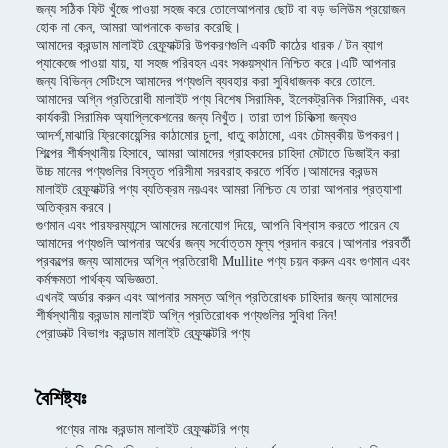
জন্য সঠিক ফিট খুঁজে পাওয়া সহজ করে তোলেআপনার ছোট বা বড় ভলিউম প্রয়োজন
হোক না কেন, আমরা আপনাকে কভার করেছি।
আমাদের করন্ডাম মালাইট রেফ্র্যাক্টরি উপকরণগুলি একটি কাঠের ধারক / টন ব্যাগ
প্যাকেজে পাওয়া যায়, যা সহজ পরিবহন এবং সঞ্চয়স্থান নিশ্চিত করে।এটি আপনার
জন্য বিভিন্ন সেটিংসে আমাদের পণ্যগুলি ব্যবহার করা সুবিধাজনক করে তোলে.
আমাদের অগ্নি প্রতিরোধী মালাইট পণ্য বিশেষ সিরামিক, ইলেকট্রনিক সিরামিক, এবং
কার্যকরী সিরামিক অ্যাপ্লিকেশনের জন্য নিখুঁত। তারা তাপ চিকিত্সা জন্যও
আদর্শ,মাঝারি ফ্রিকোয়েন্সির কাঠামোর চুলা, ধাতু কাঠামো, এবং চৌম্বকীয় উপকরণ।
শিল্পের শীর্ষস্থানীয় হিসাবে, আমরা আমাদের গ্রাহকদের চাহিদা মেটাতে ডিজাইন করা
উচ্চ মানের পণ্যগুলির বিস্তৃত পরিসীমা সরবরাহ করতে গর্বিত।আমাদের করন্ডম
মালাইট রেফ্র্যাক্টরি পণ্য ব্যতিক্রম নয়এবং আমরা নিশ্চিত যে তারা আপনার প্রত্যাশা
অতিক্রম করবে।
গুণমান এবং পারফরম্যান্সে আমাদের মনোযোগ দিয়ে, আপনি বিশ্বাস করতে পারেন যে
আমাদের পণ্যগুলি আপনার অর্থের জন্য সর্বোত্তম মূল্য প্রদান করবে।আপনার পরবর্তী
প্রকল্পের জন্য আমাদের অগ্নি প্রতিরোধী Mullite পণ্য চয়ন করুন এবং গুণমান এবং
কর্মক্ষমতা পার্থক্য অভিজ্ঞতা.
এখনই অর্ডার করুন এবং আপনার সমস্ত অগ্নি প্রতিরোধক চাহিদার জন্য আমাদের
শীর্ষস্থানীয় করন্ডাম মালাইট অগ্নি প্রতিরোধক পণ্যগুলির সুবিধা নিন!
প্রোডাক্ট বিভাগঃ করন্ডাম মালাইট রেফ্র্যাক্টরি পণ্য
বৈশিষ্ট্যঃ
পণ্যের নামঃ করন্ডাম মালাইট রেফ্র্যাক্টরি পণ্য