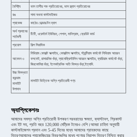
বৈশিষ্ট্য
ভাল তাপীয় শক প্রতিরোধের, ভাল স্ল্যাগ প্রতিরোধের
রঙ
সাদা অথবা কাস্টমাইজড
প্যাকেজ
কাঠের হোল্ডার/টন ব্যাগ
অর্থ প্রদানের
টি/টি, ওয়েস্টার্ন ইউনিয়ন, পেপাল, মানিগ্রাম, ক্রেডিট কার্ড
শর্তাবলী
প্রয়োগ
শিল্প সিরামিক
লিথিয়াম কোবাল্ট অক্সাইড, কোবাল্টাস অক্সাইড, স্ট্রন্টিয়াম কার্বনেট লিথিয়াম আয়রন
আবেদন ৩
ফসফেট, রাসায়নিক গুঁড়া, ন্যানোক্রিস্টালিন আয়রন অক্সাইড, ব্যারিয়াম কার্বনেট গুঁড়া,
জিরকোনিয়া গুঁড়া, ইলেকট্রনিক অতি বিশুদ্ধ গুঁড়া,ইত্যাদি.
উচ্চ বিশুদ্ধতা
করন্ডাম
মালাইট ভিত্তিক অগ্নি প্রতিরোধী পণ্য
মালাইট
উপাদান
অ্যাপ্লিকেশনঃ
আমাদের সমস্ত অগ্নি প্রতিরোধী উপকরণ সরবরাহের ক্ষমতা, ক্যাস্টাবল, প্রিকাস্ট
এবং ইট সহ, প্রতি বছর 120,000 মেট্রিক টনেরও বেশি।আমরা চাহিদা অনুযায়ী
কাস্টমাইজেশন প্রদান এবং 5-45 দিনের মধ্যে আমাদের গ্রাহকদের কাছে
বিতরণআমাদের প্যাকেজিংয়ের বিবরণগুলির মধ্যে পণ্যের নিরাপদ বিতরণ নিশ্চিত করার