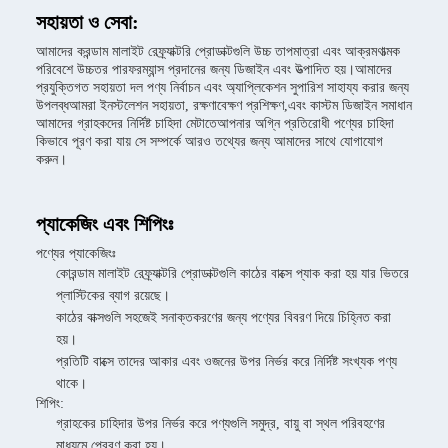
সহায়তা ও সেবা:
আমাদের করন্ডাম মালাইট রেফ্র্যাক্টরি প্রোডাক্টগুলি উচ্চ তাপমাত্রা এবং আক্রমণাত্মক
পরিবেশে উচ্চতর পারফরম্যান্স প্রদানের জন্য ডিজাইন এবং উত্পাদিত হয়।আমাদের
প্রযুক্তিগত সহায়তা দল পণ্য নির্বাচন এবং অ্যাপ্লিকেশন সুপারিশ সাহায্য করার জন্য
উপলব্ধআমরা ইনস্টলেশন সহায়তা, রক্ষণাবেক্ষণ প্রশিক্ষণ,এবং কাস্টম ডিজাইন সমাধান
আমাদের গ্রাহকদের নির্দিষ্ট চাহিদা মেটাতেআপনার অগ্নি প্রতিরোধী পণ্যের চাহিদা
কিভাবে পূরণ করা যায় সে সম্পর্কে আরও তথ্যের জন্য আমাদের সাথে যোগাযোগ
করুন।
প্যাকেজিং এবং শিপিংঃ
পণ্যের প্যাকেজিংঃ
কোরন্ডাম মালাইট রেফ্র্যাক্টরি প্রোডাক্টগুলি কাঠের বাক্সে প্যাক করা হয় যার ভিতরে
প্লাস্টিকের ব্যাগ রয়েছে।
কাঠের বাক্সগুলি সহজেই সনাক্তকরণের জন্য পণ্যের বিবরণ দিয়ে চিহ্নিত করা
হয়।
প্রতিটি বাক্সে তাদের আকার এবং ওজনের উপর নির্ভর করে নির্দিষ্ট সংখ্যক পণ্য
থাকে।
শিপিং:
গ্রাহকের চাহিদার উপর নির্ভর করে পণ্যগুলি সমুদ্র, বায়ু বা স্থল পরিবহণের
মাধ্যমে প্রেরণ করা হয়।