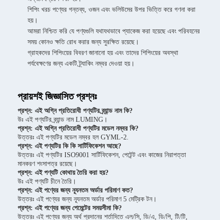
শিপিং খরচ পণ্যের গন্তব্য, ওজন এবং ভলিউমের উপর ভিত্তি করে গণনা করা
হয়।
আমরা নিশ্চিত করি যে পণ্যগুলি যথাযথভাবে প্যাকেজ করা হয়েছে এবং পরিবহনের
সময় কোনও ক্ষতি রোধ করার জন্য সুরক্ষিত রয়েছে।
গ্রাহকদের শিপিংয়ের বিবরণ জানানো হয় এবং তাদের শিপিংয়ের অবস্থা
পর্যবেক্ষণের জন্য একটি ট্র্যাকিং নম্বর দেওয়া হয়।
প্রায়শই জিজ্ঞাসিত প্রশ্নঃ
প্রশ্ন: এই অগ্নি প্রতিরোধী পণ্যটির ব্র্যান্ড নাম কি?
উঃ এই পণ্যটির ব্র্যান্ড নাম LUMING।
প্রশ্ন: এই অগ্নি প্রতিরোধী পণ্যটির মডেল নম্বর কি?
উত্তরঃ এই পণ্যটির মডেল নম্বর হল GYML-2.
প্রশ্ন: এই পণ্যটির কি কি সার্টিফিকেশন আছে?
উত্তরঃ এই পণ্যটির ISO9001 সার্টিফিকেশন, পেটেন্ট এবং কাজের নিরাপত্তা
মানকরণ শংসাপত্র রয়েছে।
প্রশ্ন: এই পণ্যটি কোথায় তৈরি করা হয়?
উঃ এই পণ্যটি চীনে তৈরি।
প্রশ্ন: এই পণ্যের জন্য ন্যূনতম অর্ডার পরিমাণ কত?
উত্তরঃ এই পণ্যের জন্য ন্যূনতম অর্ডার পরিমাণ 5 মেট্রিক টন।
প্রশ্ন: এই পণ্যের জন্য পেমেন্টের সময়সীমা কি?
উত্তরঃ এই পণ্যের জন্য অর্থ প্রদানের শর্তাদিতে এল/সি, ডি/এ, ডি/পি, টি/টি,