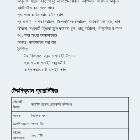
আকৃতিঃ সিলিন্ডারিক; শঙ্কু; আয়তক্ষেত্রাকার; বর্গক্ষেত্র; অন্যান্য আকৃতি
কাস্টমাইজ করা যেতে পারে
প্যাকেজঃ কাঠের হোল্ডার/টন ব্যাগ
প্রয়োগ 1: বিশেষ সিরামিক, ইলেকট্রনিক সিরামিক, কার্যকরী সিরামিক, তাপ
চিকিত্সা, মধ্যবর্তী ফ্রিকোয়েন্সি কাঠামো চুলা, ধাতু কাঠামো, চৌম্বকীয় উপাদান
রঙঃ সাদা অথবা কাস্টমাইজড
আকারঃ কাস্টমাইজ করা যায়
বৈশিষ্ট্যঃ
উচ্চ বিশুদ্ধতা করন্ডাম মালাইট উপাদান
করন্ডম এবং মালাইট রেফ্র্যাক্টরি
অগ্নি প্রতিরোধী মালাইট পণ্য
টেকনিক্যাল প্যারামিটারঃ
প্রোডাক্ট
মালাইট করন্ডাম রেফ্র্যাক্টরি সলিউশন
বিভাগ
প্রকার
সিরামিক অংশ
উৎপত্তিস্থল
শানডং, চীন
কাজের
১৬৫০°সি
তাপমাত্রা