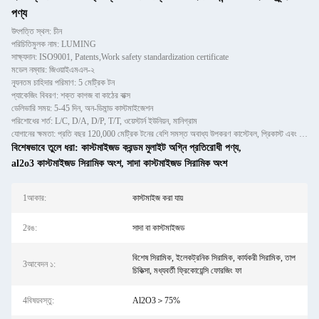
পণ্য
উৎপত্তি স্থল: চীন
পরিচিতিমুলক নাম: LUMING
সাক্ষ্যদান: ISO9001, Patents,Work safety standardization certificate
মডেল নম্বার: জিওয়াইএমএল-২
ন্যূনতম চাহিদার পরিমাণ: 5 মেট্রিক টন
প্যাকেজিং বিবরণ: শক্ত কাগজ বা কাঠের বাক্স
ডেলিভারি সময়: 5-45 দিন, অন-ডিমান্ড কাস্টমাইজেশন
পরিশোধের শর্ত: L/C, D/A, D/P, T/T, ওয়েস্টার্ন ইউনিয়ন, মানিগ্রাম
যোগানের ক্ষমতা: প্রতি বছর 120,000 মেট্রিক টনের বেশি সমস্ত অবাধ্য উপকরণ কাস্টেবল, প্রিকাস্ট এবং ইটগুলির জন্য
বিশেষভাবে তুলে ধরা:
কাস্টমাইজড করন্ডম মুলাইট অগ্নি প্রতিরোধী পণ্য
,
al2o3 কাস্টমাইজড সিরামিক অংশ
,
সাদা কাস্টমাইজড সিরামিক অংশ
1আকার:
কাস্টমাইজ করা যায়
2রঙ:
সাদা বা কাস্টমাইজড
বিশেষ সিরামিক, ইলেকট্রনিক সিরামিক, কার্যকরী সিরামিক, তাপ
3আবেদন ১:
চিকিত্সা, মধ্যবর্তী ফ্রিকোয়েন্সি ফোরজিং ফা
4বিষয়বস্তু:
Al2O3＞75%