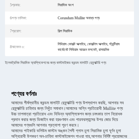
5প্রকার:
সিরামিক অংশ
6পণ্য তালিকা:
Corundum Mullite অবাধ্য পণ্য
7প্রয়োগ:
শিল্প সিরামিক
লিথিয়াম কোবাল্ট অক্সাইড, কোবাল্টাস অক্সাইড, স্ট্রন্টিয়াম
8আবেদন ৩:
কার্বোনেট লিথিয়াম আয়রন ফসফেট, রাসায়নিক
ইলেকট্রনিক সিরামিক অ্যাপ্লিকেশনের জন্য কাস্টমাইজড করন্ডম মালাইট রেফ্র্যাক্টরি পণ্য
পণ্যের বর্ণনাঃ
আমাদের শীর্ষস্থানীয় করন্ডম মালাইট রেফ্র্যাক্টরি পণ্য উপস্থাপন করছি, আপনার সব
রেফ্র্যাক্টরি চাহিদার জন্য নিখুঁত সমাধান।আমাদের অগ্নি প্রতিরোধী Mullite পণ্য
উচ্চ তাপমাত্রা প্রতিরোধ এবং বিভিন্ন অ্যাপ্লিকেশন জন্য চমৎকার তাপ নিরোধক
প্রদান করার জন্য ডিজাইন করা হয়গুণমান এবং পারফরম্যান্সের উপর জোর দিয়ে
আমাদের পণ্যগুলি আপনার প্রত্যাশা পূরণ করবে।
আমাদের পাইকারি ভলিউম কাস্টম অঙ্কন শৈলী গ্লাস চুলা সিরামিক চুলা ঘূর্ণন চুলা
অগ্নিরোধী উপকরণ অন-চাহিদা কাস্টমাইজেশন পাওয়া যায়,আপনার নির্দিষ্ট প্রয়োজনের