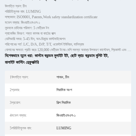
উৎপত্তি স্থল: চীন
পরিচিতিমুলক নাম: LUMING
সাক্ষ্যদান: ISO9001, Patents,Work safety standardization certificate
মডেল নম্বার: জিওয়াইএমএল-১
ন্যূনতম চাহিদার পরিমাণ: 5 মেট্রিক টন
প্যাকেজিং বিবরণ: শক্ত কাগজ বা কাঠের বাক্স
ডেলিভারি সময়: 5-45 দিন, অন-ডিমান্ড কাস্টমাইজেশন
পরিশোধের শর্ত: L/C, D/A, D/P, T/T, ওয়েস্টার্ন ইউনিয়ন, মানিগ্রাম
যোগানের ক্ষমতা: প্রতি বছর 120,000 মেট্রিক টনের বেশি সমস্ত অবাধ্য উপকরণ কাস্টেবল, প্রিকাস্ট এবং ইটগুলির জন্য
বিশেষভাবে তুলে ধরা:
কাস্টম করন্ডম মুলাইট ইট
,
ছোট ব্যাচ করন্ডাম মুলিট ইট
,
মালাইট কাস্টিং রেফ্র্যাক্টরি
1উৎপত্তি স্থল:
শানডং, চীন
2প্রকার:
সিরামিক অংশ
3প্রয়োগ:
শিল্প সিরামিক
4মডেল নম্বার:
জিওয়াইএমএল-১
5পরিচিতিমুলক নাম:
LUMING