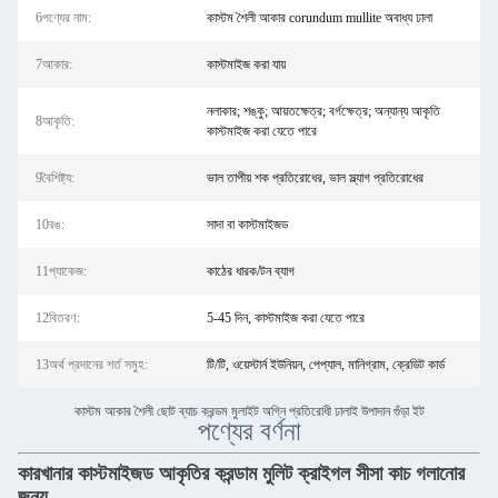
6পণ্যের নাম:
কাস্টম শৈলী আকার corundum mullite অবাধ্য ঢালা
7আকার:
কাস্টমাইজ করা যায়
নলাকার; শঙ্কু; আয়তক্ষেত্র; বর্গক্ষেত্র; অন্যান্য আকৃতি
8আকৃতি:
কাস্টমাইজ করা যেতে পারে
9বৈশিষ্ট্য:
ভাল তাপীয় শক প্রতিরোধের, ভাল স্ল্যাগ প্রতিরোধের
10রঙ:
সাদা বা কাস্টমাইজড
11প্যাকেজ:
কাঠের ধারক/টন ব্যাগ
12বিতরণ:
5-45 দিন, কাস্টমাইজ করা যেতে পারে
13অর্থ প্রদানের শর্ত সমুহ:
টি/টি, ওয়েস্টার্ন ইউনিয়ন, পেপ্যাল, মানিগ্রাম, ক্রেডিট কার্ড
কাস্টম আকার শৈলী ছোট ব্যাচ করন্ডম মুলাইট অগ্নি প্রতিরোধী ঢালাই উপাদান গুঁড়া ইট
পণ্যের বর্ণনা
কারখানার কাস্টমাইজড আকৃতির করন্ডাম মুলিট ক্রাইগল সীসা কাচ গলানোর
জন্য