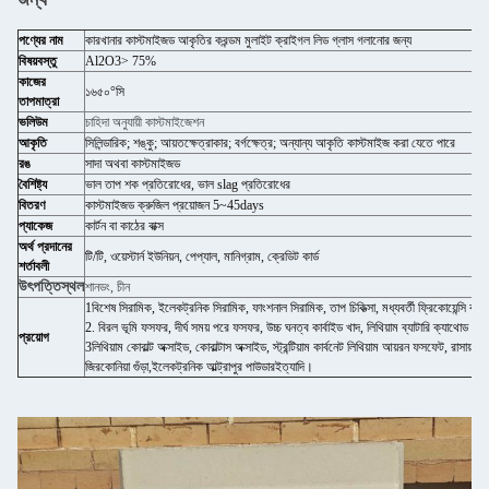
পণ্যের নাম
কারখানার কাস্টমাইজড আকৃতির করন্ডম মুলাইট ক্রাইগল লিড গ্লাস গলানোর জন্য
বিষয়বস্তু
Al2O3> 75%
কাজের
১৬৫০°সি
তাপমাত্রা
ভলিউম
চাহিদা অনুযায়ী কাস্টমাইজেশন
আকৃতি
সিলিন্ডারিক; শঙ্কু; আয়তক্ষেত্রাকার; বর্গক্ষেত্র; অন্যান্য আকৃতি কাস্টমাইজ করা যেতে পারে
রঙ
সাদা অথবা কাস্টমাইজড
বৈশিষ্ট্য
ভাল তাপ শক প্রতিরোধের, ভাল slag প্রতিরোধের
বিতরণ
কাস্টমাইজড ক্রুজিল প্রয়োজন 5~45days
প্যাকেজ
কার্টন বা কাঠের বাক্স
অর্থ প্রদানের
টি/টি, ওয়েস্টার্ন ইউনিয়ন, পেপ্যাল, মানিগ্রাম, ক্রেডিট কার্ড
শর্তাবলী
উৎপত্তিস্থল
শানডং, চীন
1বিশেষ সিরামিক, ইলেকট্রনিক সিরামিক, ফাংশনাল সিরামিক, তাপ চিকিত্সা, মধ্যবর্তী ফ্রিকোয়েন্সি কা
2. বিরল ভূমি ফসফর, দীর্ঘ সময় পরে ফসফর, উচ্চ ঘনত্ব কার্বাইড খাদ, লিথিয়াম ব্যাটারি ক্যাথোড উপা
প্রয়োগ
3লিথিয়াম কোবাল্ট অক্সাইড, কোবাল্টাস অক্সাইড, স্ট্রন্টিয়াম কার্বনেট লিথিয়াম আয়রন ফসফেট, রাসায়নিক গু
জিরকোনিয়া গুঁড়া,ইলেকট্রনিক আল্ট্রাপুর পাউডারইত্যাদি।