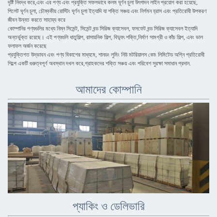
দৃষ্টি নিবদ্ধ করে,এবং এর পণ্য এবং প্রযুক্তি সফলভাবে কলম ঘূর্ণন চুলা উৎপাদন লাইন প্রয়োগ করা হয়েছে,
পিলেট ঘূর্ণন চুলা, চৌম্বকীয় রোস্টিং ঘূর্ণন চুলা ইত্যাদি যা শক্তি সঞ্চয় এবং নির্গমন হ্রাস এবং প্রতিরোধী উপকরণ
জীবন উন্নত করতে সাহায্য করে
কোম্পানির পণ্যগুলির মধ্যে নিম্ন সিমেন্ট, সিমেন্ট বন্ড সিরিজ ক্যাসেবল, ফসফেট বন্ড সিরিজ ক্যাসেবল ইত্যাদি
অন্তর্ভুক্ত রয়েছে। এই পণ্যগুলি ধাতুশিল্প, রাসায়নিক শিল্প, বিদ্যুৎ শক্তি,নির্মাণ সামগ্রী ও কাঁচ শিল্প, এবং ভাল
ফলাফল অর্জন করেছে
প্রযুক্তিগত উদ্ভাবন এবং পণ্য বিকাশের মাধ্যমে, শানডং লুমিং নিউ মটরিয়ালস কোং লিমিটেড অগ্নি প্রতিরোধী
শিল্পে একটি গুরুত্বপূর্ণ অবস্থান দখল করে,গ্রাহকদের শক্তি সঞ্চয় এবং পরিবেশ সুরক্ষা সমাধান প্রদান.
আমাদের কোম্পানি
প্যাকিং ও ডেলিভারি