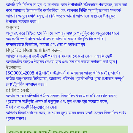
আপনি যদি নিশ্চিত না হন যে আপনার কোন উপাদানটি সঠিকভাবে প্রয়োজন, তবে দয়া
করে আমাদের উপাদানটির কার্যকারিতা এবং আপনার নির্দিষ্ট অ্যাপ্লিকেশন সম্পর্কে
আপনার অনুরোধগুলি বলুন, যার ভিত্তিতে আমরা আপনাকে সবচেয়ে উপযুক্ত
উপাদান সরবরাহ করব।
অঙ্কনঃ
অনুগ্রহ করে নিশ্চিত হয়ে নিন যে আপনার সমস্ত প্রযুক্তিগত অনুরোধের সাথে
অঙ্কনটি স্পষ্ট যাতে আমরা যত তাড়াতাড়ি সম্ভব উদ্ধৃতি দিতে পারি।
কাস্টমাইজড ডিজাইন, আকার এবং লোগো গ্রহণযোগ্য।
বিস্তারিত বিষয়ে মনোনিবেশ করুন:
আমাদের সদস্যরা যতই ছোট প্রশ্ন বা সমস্যা হোক না কেন, এমনকি ছোট
অর্ডারগুলির জন্যও উত্তর দেওয়া হবে এবং সমাধান করতে সহায়তা করা হবে।
উচ্চমানেরঃ
ISO9001-2008 বা ইন্ডাস্ট্রি স্ট্যান্ডার্ড বা অন্যান্য আন্তর্জাতিক স্ট্যান্ডার্ডের
কঠোর অনুগততার ভিত্তিতে, আমাদের পরিদর্শন প্রকৌশলীরা পুরো উত্পাদনে সম্পূর্ণ
কোর্স ট্র্যাকিং সম্পাদন করে।
পেশাগত সেবা:
অর্ডার থেকে ডেলিভারি পর্যন্ত সমস্ত বিস্তারিত খবর এবং ছবি সরবরাহ করুন;
প্রয়োজনে সংশ্লিষ্ট এক্সপোর্ট ডকুমেন্ট এবং মূল শংসাপত্র সরবরাহ করুন;
উষ্ণ এবং যথেষ্ট বিক্রয়োত্তর সেবা
আপনার জিজ্ঞাসাবাদের সময়, আমাদের মূল্যায়নের জন্য যতটা সম্ভব বিস্তারিত তথ্য
প্রদান করুন।