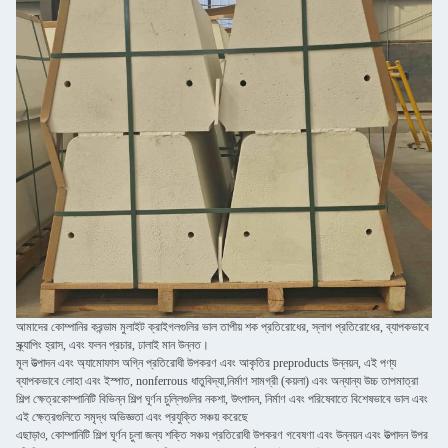
আমাদের কোম্পানির করন্ডাম মুলাইট ক্রাইগলগুলির ভাল তাপীয় শক প্রতিরোধের, স্লাগ প্রতিরোধের, ব্যাপকভাবে
স্ক্র্যাপিং হ্রাস, এবং ফলন প্রচার, ঢালাই মান উন্নত।
মূল উত্পাদন এবং অ্যামোফাস অগ্নি প্রতিরোধী উপকরণ এবং আকৃতির preproducts উন্নয়ন, এই পণ্য
ব্যাপকভাবে লোহা এবং ইস্পাত, nonferrous ধাতুবিদ্যা,নির্মাণ সামগ্রী (কয়লা) এবং অন্যান্য উচ্চ তাপমাত্রা
শিল্প ক্ষেত্রকোম্পানিটি বিভিন্ন শিল্প ঘূর্ণন চুল্লিগুলির নকশা, উৎপাদন, নির্মাণ এবং পরিষেবাতে বিশেষভাবে ভাল এবং
এই ক্ষেত্রগুলিতে সমৃদ্ধ অভিজ্ঞতা এবং প্রযুক্তি সঞ্চয় করেছে
এছাড়াও, কোম্পানিটি শিল্প ঘূর্ণন চুলা জন্য শক্তি সঞ্চয় প্রতিরোধী উপকরণ গবেষণা এবং উন্নয়ন এবং উত্পাদন উপর