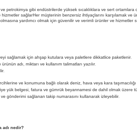
 ve petrokimya gibi endüstrilerde yüksek sıcaklıklara ve sert ortamlara
hizmetler sağlarHer müşterinin benzersiz ihtiyaçlarını karşılamak ve ür
lmasına yardımcı olmak için güvenilir ve verimli ürünler ve hizmetler s
yi sağlamak için ahşap kutulara veya paletlere dikkatlice paketlenir.
ürünün adı, miktarı ve kullanım talimatları yazılır.
ir.
cihlerine ve konumuna bağlı olarak deniz, hava veya kara taşımacılığı i
riye yük belgesi, fatura ve gümrük beyannamesi de dahil olmak üzere tüm
ir ve gönderimi sağlanan takip numarasını kullanarak izleyebilir.
a adı nedir?