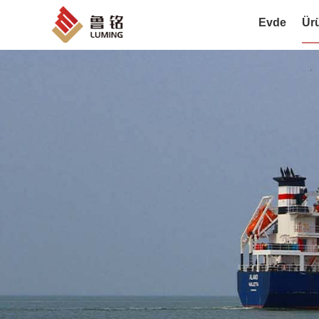
Evde
Ür