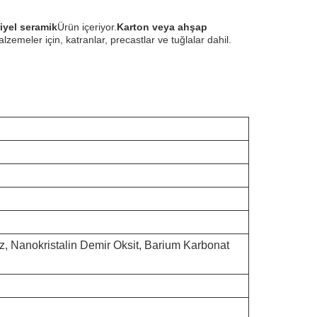
iyel seramik
Ürün içeriyor.
Karton veya ahşap
zemeler için, katranlar, precastlar ve tuğlalar dahil.
oz, Nanokristalin Demir Oksit, Barium Karbonat