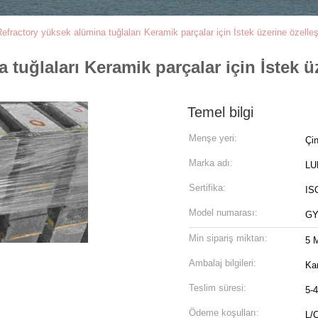
Refractory yüksek alümina tuğlaları Keramik parçalar için İstek üzerine özelle
 tuğlaları Keramik parçalar için İstek ü
Temel bilgi
Menşe yeri:
Çi
Marka adı:
LU
Sertifika:
ISO
Model numarası:
GY
Min sipariş miktarı:
5 M
Ambalaj bilgileri:
Ka
Teslim süresi:
5-4
Ödeme koşulları:
L/