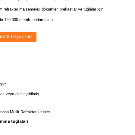
 refrakter malzemeler, dökümler, prekastlar ve tuğlalar için
da 120.000 metrik tondan fazla
imdi başvurun
0°C
az veya özelleştirilmiş
indon Mullit Refrakter Ürünler
mina tuğlaları