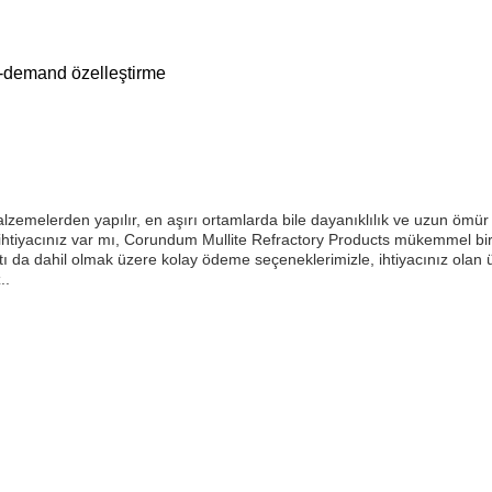
n-demand özelleştirme
zemelerden yapılır, en aşırı ortamlarda bile dayanıklılık ve uzun ömür 
k ihtiyacınız var mı, Corundum Mullite Refractory Products mükemmel b
 da dahil olmak üzere kolay ödeme seçeneklerimizle, ihtiyacınız olan ü
..