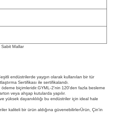
 Sabit Mallar
tli endüstrilerde yaygın olarak kullanılan bir tür
tırma Sertifikası ile sertifikalandı.
lir ödeme biçimleridir.GYML-2'nin 120'den fazla besleme
arton veya ahşap kutularda yapılır.
 yüksek dayanıklılığı bu endüstriler için ideal hale
ler kaliteli bir ürün aldığına güvenebilirlerÜrün, Çin'in