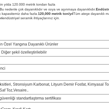
in yılda 120.000 metrik tondan fazla
Bu nedenle çok dayanıklıdır ve ısıya ve aşınmaya dayanıklıdır.
Endüstr
k kapasitemiz daha fazla.
120,000 metrik ton/yıl
Tüm ateşe dayanıklı mal
ri
endüstriyel seramik ihtiyaçlarınız için.
in Özel Yangına Dayanıklı Ürünler
Diğer şekil özelleştirilebilir
enci
Oksitleri, Stronsiyum Karbonat, Lityum Demir Fosfat, Kimyasal T
 Saf Toz,Vesaire..
güvenliği standartlaştırma sertifikası