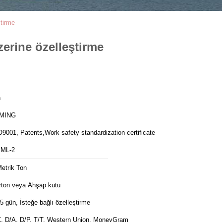
ştirme
zerine özelleştirme
n
MING
9001, Patents,Work safety standardization certificate
ML-2
etrik Ton
rton veya Ahşap kutu
5 gün, İsteğe bağlı özelleştirme
C, D/A, D/P, T/T, Western Union, MoneyGram