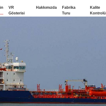
ün
VR
Hakkımızda
Fabrika
Kalite
Gösterisi
Turu
Kontrolü