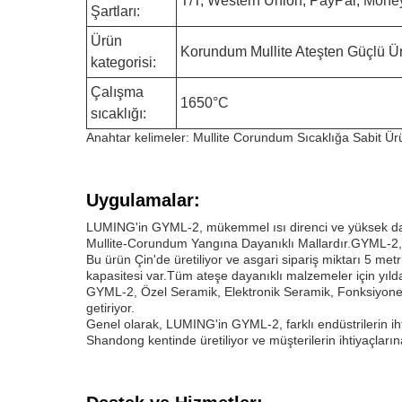
T/T, Western Union, PayPal, Money
Şartları:
Ürün
Korundum Mullite Ateşten Güçlü Ü
kategorisi:
Çalışma
1650°C
sıcaklığı:
Anahtar kelimeler: Mullite Corundum Sıcaklığa Sabit Ür
Uygulamalar:
LUMING'in GYML-2, mükemmel ısı direnci ve yüksek dayanık
Mullite-Corundum Yangına Dayanıklı Mallardır.GYML-2, kal
Bu ürün Çin'de üretiliyor ve asgari sipariş miktarı 5 m
kapasitesi var.Tüm ateşe dayanıklı malzemeler için yıld
GYML-2, Özel Seramik, Elektronik Seramik, Fonksiyonel S
getiriyor.
Genel olarak, LUMING'in GYML-2, farklı endüstrilerin ihtiy
Shandong kentinde üretiliyor ve müşterilerin ihtiyaçlarına