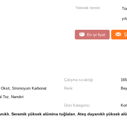
Yetenek temini:
Tüm
yıl
Ş
En iyi fiyat
Çalışma sıcaklığı:
165
t Oksit, Stronsiyum Karbonat
Renk:
Bey
l Toz, Nanokri
Ürün Kategorisi:
Kor
nıklı
Seramik yüksek alümina tuğlaları
Ateş dayanıklı yüksek alü
,
,