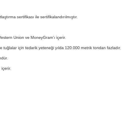
tırma sertifikası ile sertifikalandırılmıştır.
 Western Union ve MoneyGram'ı içerir.
 tuğlalar için tedarik yeteneği yılda 120.000 metrik tondan fazladır.
ndür.
içerir.