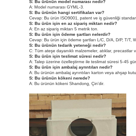
S: Bu ürünün model numarası nedir?
A: Model numarası GYML-3.
S: Bu ürünün hangi sertifikaları var?
Cevap: Bu ürün ISO9001, patent ve iş güvenliği standartlaş
S: Bu ürün için en az sipariş miktarı nedir?
A: En az sipariş miktarı 5 metrik ton.
S: Bu ürün için ödeme şartları nelerdir?
Cevap: Bu ürün için ödeme şartları L/C, D/A, D/P, T/T,
S: Bu ürünün tedarik yeteneği nedir?
C: Tüm ateşe dayanıklı malzemeler, atıklar, precastlar ve
S: Bu ürün için teslimat süresi nedir?
A: Talep üzerine özelleştirme ile teslimat süresi 5-45 gü
S: Bu ürün için ambalaj ayrıntıları nedir?
A: Bu ürünün ambalaj ayrıntıları karton veya ahşap kutu 
S: Bu ürünün kökeni nerede?
A: Bu ürünün kökeni Shandong, Çin'dir.