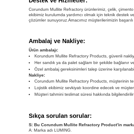
Destek ve Hizmetler:
Corundum Mullite Refractory ürünlerimiz, çelik, çimento
ekibimiz kurulumda yardımcı olmak için teknik destek ve 
çözümler sunuyoruz.Amacımız müşterilerimizin başarılı o
Ambalaj ve Nakliye:
Ürün ambalajı:
Korundum Mullite Refractory Products, güvenli nakliye
Her sandık ya da palet sağlam bir şekilde bağlanır ve 
Özel ambalaj gereksinimleri talep üzerine karşılanabil
Nakliye:
Corundum Mullite Refractory Products, müşterinin ter
Lojistik ekibimiz sevkiyatı koordine edecek ve müşte
Müşteri tahmini teslimat süresi hakkında bilgilendiril
Sıkça sorulan sorular:
S: Bu Corundum Mullite Refractory Product'in mark
A: Marka adı LUMING.