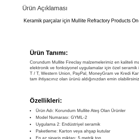
Ürün Açıklaması
Keramik parçalar için Mullite Refractory Products O
Ürün Tanımı:
Corundum Mullite Fireclay malzemelerimiz en kaliteli mal
elektronik ve fonksiyonel uygulamalar için özel serami
T / T, Western Union, PayPal, MoneyGram ve Kredi Kartı
tam ihtiyacınız olan ürünü aldığınızdan emin olabilirsiniz
Özellikleri:
Ürün Adı: Korundum Mullite Ateş Olan Ürünler
Model Numarası: GYML-2
Uygulama 2: Endüstriyel seramik
Paketleme: Karton veya ahşap kutular
En az sipariş miktarı: 5 metrik ton