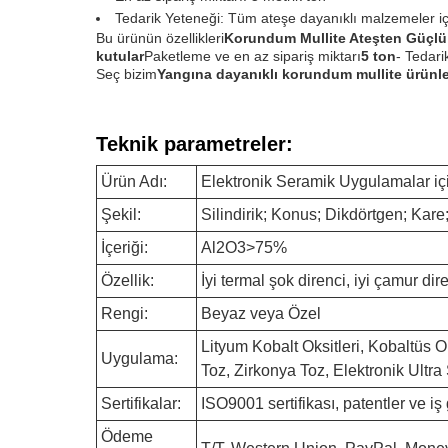
Tedarik Yeteneği: Tüm ateşe dayanıklı malzemeler iç
Bu ürünün özellikleri
Korundum Mullite Ateşten Güçlü
kutular
Paketleme ve en az sipariş miktarı
5 ton
- Tedari
Seç bizim
Yangına dayanıklı korundum mullite ürünle
Teknik parametreler:
Ürün Adı:
Elektronik Seramik Uygulamalar iç
Şekil:
Silindirik; Konus; Dikdörtgen; Kare; 
İçeriği:
Al2O3>75%
Özellik:
İyi termal şok direnci, iyi çamur dir
Rengi:
Beyaz veya Özel
Lityum Kobalt Oksitleri, Kobaltüs 
Uygulama:
Toz, Zirkonya Toz, Elektronik Ultra
Sertifikalar:
ISO9001 sertifikası, patentler ve iş 
Ödeme