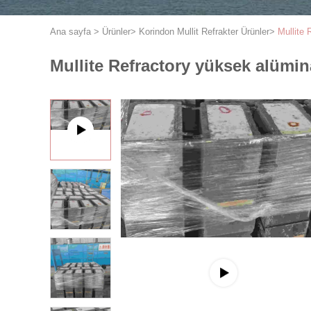
Ana sayfa
>
Ürünler
>
Korindon Mullit Refrakter Ürünler
>
Mullite 
Mullite Refractory yüksek alümina