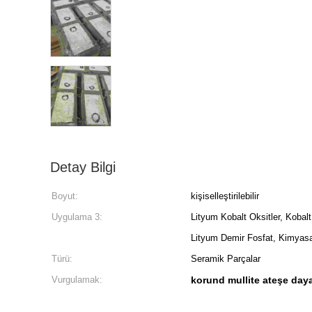
Detay Bilgi
Boyut:
kişiselleştirilebilir
Uygulama 3:
Lityum Kobalt Oksitler, Kobal
Lityum Demir Fosfat, Kimyasa
Türü:
Seramik Parçalar
Vurgulamak:
korund mullite ateşe daya