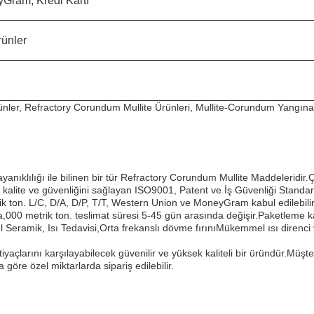
Gram, Kredi Kartı
rünler
ünler, Refractory Corundum Mullite Ürünleri, Mullite-Corundum Yangına
lılığı ile bilinen bir tür Refractory Corundum Mullite Maddeleridir.Çeşi
ite ve güvenliğini sağlayan ISO9001, Patent ve İş Güvenliği Standartlaş
etrik ton. L/C, D/A, D/P, T/T, Western Union ve MoneyGram kabul edilebi
a,000 metrik ton. teslimat süresi 5-45 gün arasında değişir.Paketleme k
eramik, Isı Tedavisi,Orta frekanslı dövme fırınıMükemmel ısı direnci ve
açlarını karşılayabilecek güvenilir ve yüksek kaliteli bir üründür.Müşteri
 göre özel miktarlarda sipariş edilebilir.