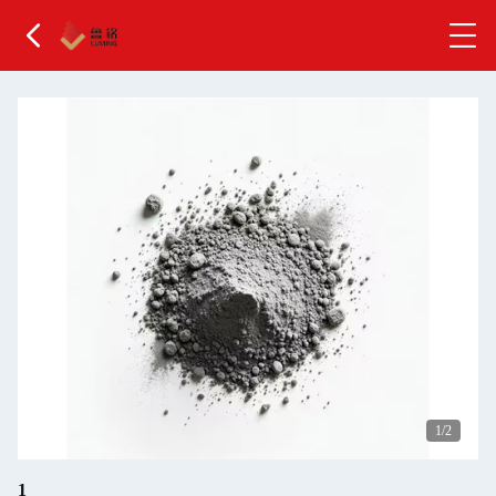
1
/2
1