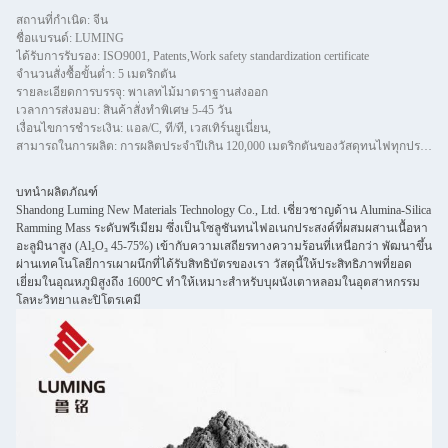
สถานที่กำเนิด: จีน
ชื่อแบรนด์: LUMING
ได้รับการรับรอง: ISO9001, Patents,Work safety standardization certificate
จำนวนสั่งซื้อขั้นต่ำ: 5 เมตริกตัน
รายละเอียดการบรรจุ: พาเลทไม้มาตราฐานส่งออก
เวลาการส่งมอบ: สินค้าสั่งทำพิเศษ 5-45 วัน
เงื่อนไขการชำระเงิน: แอล/C, ที/ที, เวสเทิร์นยูเนี่ยน,
สามารถในการผลิต: การผลิตประจำปีเกิน 120,000 เมตริกตันของวัสดุทนไฟทุกประเภทรวมถึง castables, preforms และ BRIC
บทนำผลิตภัณฑ์
Shandong Luming New Materials Technology Co., Ltd. เชี่ยวชาญด้าน Alumina-Silica
Ramming Mass ระดับพรีเมียม ซึ่งเป็นโซลูชันทนไฟอเนกประสงค์ที่ผสมผสานเนื้อหา
อะลูมินาสูง (Al₂O₃ 45-75%) เข้ากับความเสถียรทางความร้อนที่เหนือกว่า พัฒนาขึ้น
ผ่านเทคโนโลยีการเผาผนึกที่ได้รับสิทธิบัตรของเรา วัสดุนี้ให้ประสิทธิภาพที่ยอด
เยี่ยมในอุณหภูมิสูงถึง 1600℃ ทำให้เหมาะสำหรับบุผนังเตาหลอมในอุตสาหกรรม
โลหะวิทยาและปิโตรเคมี