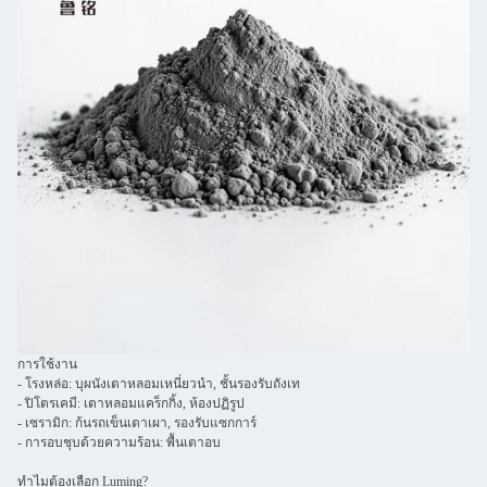
การใช้งาน
- โรงหล่อ: บุผนังเตาหลอมเหนี่ยวนำ, ชั้นรองรับถังเท
- ปิโตรเคมี: เตาหลอมแคร็กกิ้ง, ห้องปฏิรูป
- เซรามิก: ก้นรถเข็นเตาเผา, รองรับแซกการ์
- การอบชุบด้วยความร้อน: พื้นเตาอบ
ทำไมต้องเลือก Luming?