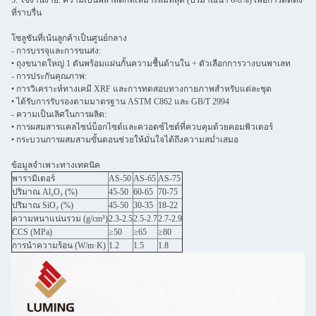
5. ใช้งานง่าย: ความเป็นพลาสติกที่เหมาะสมที่สุด (ปริมาณน้ำ 6-8%) เพื่อการติดตั้ง
ที่ราบรื่น
โซลูชันที่เน้นลูกค้าเป็นศูนย์กลาง
- การบรรจุและการขนส่ง:
• ถุงขนาดใหญ่ 1 ตันพร้อมแผ่นกั้นความชื้นด้านใน + ตัวเลือกการวางบนพาเลท
- การประกันคุณภาพ:
• การวิเคราะห์ทางเคมี XRF และการทดสอบทางกายภาพสำหรับแต่ละชุด
• ได้รับการรับรองตามมาตรฐาน ASTM C862 และ GB/T 2994
- ความเป็นเลิศในการผลิต:
• การผสมสารแคลไซน์บ็อกไซต์และควอตซ์ไซต์ที่ควบคุมด้วยคอมพิวเตอร์
• กระบวนการผสมสามขั้นตอนช่วยให้มั่นใจได้ถึงความสม่ำเสมอ
ข้อมูลจำเพาะทางเทคนิค
พารามิเตอร์
AS-50
AS-65
AS-75
ปริมาณ Al₂O₃ (%)
45-50
60-65
70-75
ปริมาณ SiO₂ (%)
45-50
30-35
18-22
ความหนาแน่นรวม (g/cm³)
2.3-2.5
2.5-2.7
2.7-2.9
CCS (MPa)
≥50
≥65
≥80
การนำความร้อน (W/m·K)
1.2
1.5
1.8