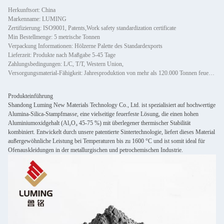
Herkunftsort: China
Markenname: LUMING
Zertifizierung: ISO9001, Patents,Work safety standardization certificate
Min Bestellmenge: 5 metrische Tonnen
Verpackung Informationen: Hölzerne Palette des Standardexports
Lieferzeit: Produkte nach Maßgabe 5-45 Tage
Zahlungsbedingungen: L/C, T/T, Western Union,
Versorgungsmaterial-Fähigkeit: Jahresproduktion von mehr als 120.000 Tonnen feuerfester Materialien aller Arten, einschließlich Gie
Produkteinführung
Shandong Luming New Materials Technology Co., Ltd. ist spezialisiert auf hochwertige
Alumina-Silica-Stampfmasse, eine vielseitige feuerfeste Lösung, die einen hohen
Aluminiumoxidgehalt (Al₂O₃ 45-75 %) mit überlegener thermischer Stabilität
kombiniert. Entwickelt durch unsere patentierte Sintertechnologie, liefert dieses Material
außergewöhnliche Leistung bei Temperaturen bis zu 1600 °C und ist somit ideal für
Ofenauskleidungen in der metallurgischen und petrochemischen Industrie.