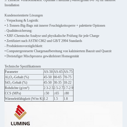
5. Einfache Verarbeitbarkeit: Optimale Plastizität (Wassergehalt 6-8 %) für nahtlose
Installation
Kundenorientierte Lösungen
- Verpackung & Logistik:
• 1-Tonnen-Big-Bags mit innerer Feuchtigkeitssperre + palettierte Optionen
- Qualitätssicherung:
• XRF-Chemische Analyse und physikalische Prüfung für jede Charge
• Zertifiziert nach ASTM C862 und GB/T 2994 Standards
- Produktionsvorzüglichkeit:
• Computergesteuerte Chargenaufbereitung von kalziniertem Bauxit und Quarzit
• Dreistufiger Mischprozess gewährleistet Homogenität
Technische Spezifikationen
Parameter
AS-50
AS-65
AS-75
Al₂O₃-Gehalt (%)
45-50
60-65
70-75
SiO₂-Gehalt (%)
45-50
30-35
18-22
Rohdichte (g/cm³)
2.3-2.5
2.5-2.7
2.7-2.9
CCS (MPa)
≥50
≥65
≥80
Wärmeleitfähigkeit (W/m·K)
1.2
1.5
1.8