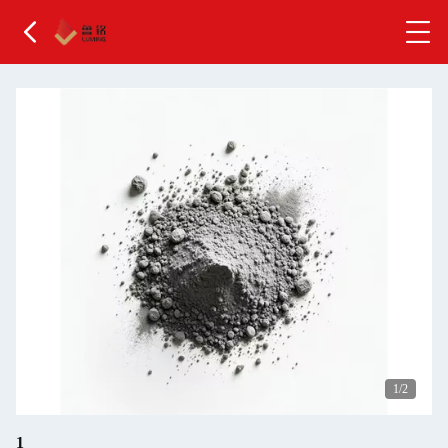
1
/2
1