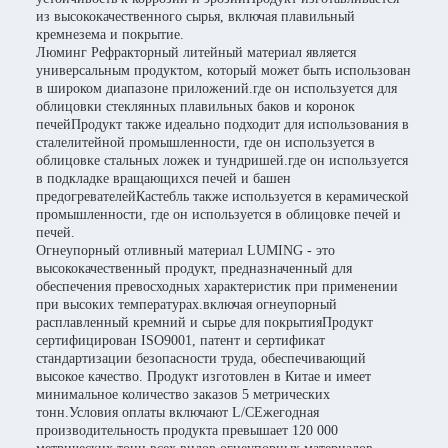
из высококачественного сырья, включая плавильный
кремнезема и покрытие.
Люминг Рефракторный литейный материал является
универсальным продуктом, который может быть использован
в широком диапазоне приложений.где он используется для
облицовки стеклянных плавильных баков и коронок
печейПродукт также идеально подходит для использования в
сталелитейной промышленности, где он используется в
облицовке стальных ложек и тундришей.где он используется
в подкладке вращающихся печей и башен
предогревателейКастебль также используется в керамической
промышленности, где он используется в облицовке печей и
печей.
Огнеупорный отливный материал LUMING - это
высококачественный продукт, предназначенный для
обеспечения превосходных характеристик при применении
при высоких температурах.включая огнеупорный
расплавленный кремний и сырье для покрытияПродукт
сертифицирован ISO9001, патент и сертификат
стандартизации безопасности труда, обеспечивающий
высокое качество. Продукт изготовлен в Китае и имеет
минимальное количество заказов 5 метрических
тонн.Условия оплаты включают L/CЕжегодная
производительность продукта превышает 120 000