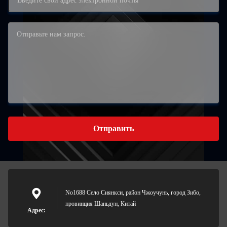
Отправить
No1688 Село Сиянкси, район Чжоучунь, город Зибо,
провинция Шаньдун, Китай
Адрес: