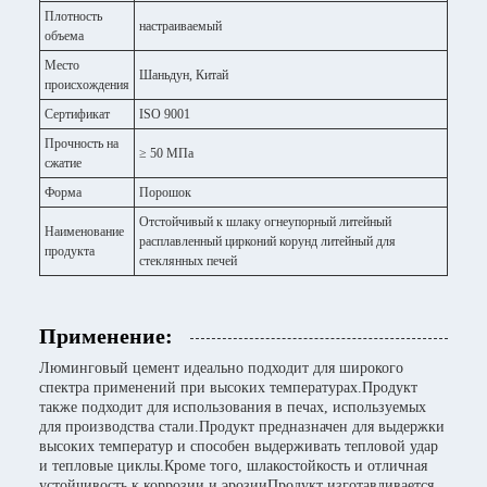
Плотность
настраиваемый
объема
Место
Шаньдун, Китай
происхождения
Сертификат
ISO 9001
Прочность на
≥ 50 МПа
сжатие
Форма
Порошок
Отстойчивый к шлаку огнеупорный литейный
Наименование
расплавленный цирконий корунд литейный для
продукта
стеклянных печей
Применение:
Люминговый цемент идеально подходит для широкого
спектра применений при высоких температурах.Продукт
также подходит для использования в печах, используемых
для производства стали.Продукт предназначен для выдержки
высоких температур и способен выдерживать тепловой удар
и тепловые циклы.Кроме того, шлакостойкость и отличная
устойчивость к коррозии и эрозииПродукт изготавливается