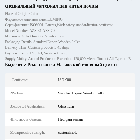
специальный материал для литья почвы
Place of Origin: China
Фирменное наименование: LUMING
Сертификация: ISO9001, Patents,Work safety standardization certificate
Model Number: AZS-31,AZS-20
Minimum Order Quantity: 5 metric tons
Packaging Details: Standard Export Wooden Pallet
Delivery Time: Custom products 5-45 days
Payment Terms: L/C, T/T, Western Union,
Supply Ability: Annual Production Exceeding 120,000 Metric Tons of All Types of Refractory Materials Including Castables, Preforms, and Bric
Выделить:
Ремонт котла Магический глиняный цемент
1Certificate:
ISO 9001
2Package:
Standard Export Wooden Pallet
3Scope Of Application:
Glass Kiln
4Плотность объема:
Настраиваемый
5Compressive strength:
customizable