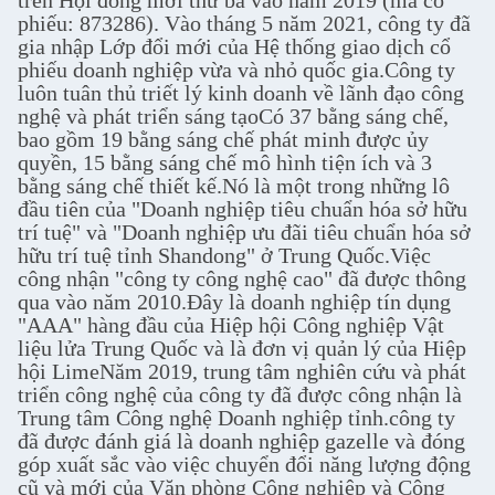
trên Hội đồng mới thứ ba vào năm 2019 (mã cổ
phiếu: 873286). Vào tháng 5 năm 2021, công ty đã
gia nhập Lớp đổi mới của Hệ thống giao dịch cổ
phiếu doanh nghiệp vừa và nhỏ quốc gia.Công ty
luôn tuân thủ triết lý kinh doanh về lãnh đạo công
nghệ và phát triển sáng tạoCó 37 bằng sáng chế,
bao gồm 19 bằng sáng chế phát minh được ủy
quyền, 15 bằng sáng chế mô hình tiện ích và 3
bằng sáng chế thiết kế.Nó là một trong những lô
đầu tiên của "Doanh nghiệp tiêu chuẩn hóa sở hữu
trí tuệ" và "Doanh nghiệp ưu đãi tiêu chuẩn hóa sở
hữu trí tuệ tỉnh Shandong" ở Trung Quốc.Việc
công nhận "công ty công nghệ cao" đã được thông
qua vào năm 2010.Đây là doanh nghiệp tín dụng
"AAA" hàng đầu của Hiệp hội Công nghiệp Vật
liệu lửa Trung Quốc và là đơn vị quản lý của Hiệp
hội LimeNăm 2019, trung tâm nghiên cứu và phát
triển công nghệ của công ty đã được công nhận là
Trung tâm Công nghệ Doanh nghiệp tỉnh.công ty
đã được đánh giá là doanh nghiệp gazelle và đóng
góp xuất sắc vào việc chuyển đổi năng lượng động
cũ và mới của Văn phòng Công nghiệp và Công