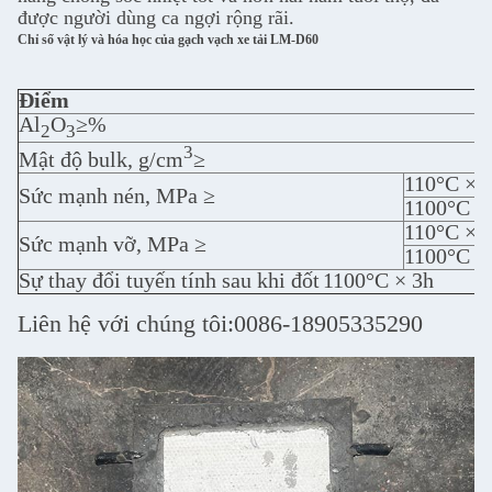
được người dùng ca ngợi rộng rãi.
Chỉ số vật lý và hóa học của gạch vạch xe tải LM-D60
Điểm
Al
O
≥%
2
3
3
Mật độ bulk, g/cm
≥
110°C × 
Sức mạnh nén, MPa ≥
1100°C ×
110°C × 
Sức mạnh vỡ, MPa ≥
1100°C ×
Sự thay đổi tuyến tính sau khi đốt
1100°C × 3h
Liên hệ với chúng tôi:0086-18905335290