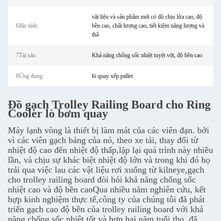
vật liệu và sản phẩm mới có độ chịu lửa cao, độ
6đặc tính:
bền cao, chất lượng cao, tiết kiệm năng lượng và
thâ
7Tài sản:
Khả năng chống sốc nhiệt tuyệt vời, độ bền cao
8Ứng dụng:
lò quay xếp pallet
Đồ gạch Trolley Railing Board cho Ring
Cooler lò bơm quay
Máy lạnh vòng là thiết bị làm mát của các viên đạn. bởi
vì các viên gạch bảng của nó, theo xe tải, thay đổi từ
nhiệt độ cao đến nhiệt độ thấp,lặp lại quá trình này nhiều
lần, và chịu sự khác biệt nhiệt độ lớn và trong khi đó họ
trải qua việc lau các vật liệu rơi xuống từ kilneye,gạch
cho trolley railing board đòi hỏi khả năng chống sốc
nhiệt cao và độ bền caoQua nhiều năm nghiên cứu, kết
hợp kinh nghiệm thực tế,công ty của chúng tôi đã phát
triển gạch cao độ bền của trolley railing board với khả
năng chống sốc nhiệt tốt và hơn hai năm tuổi thọ, đã