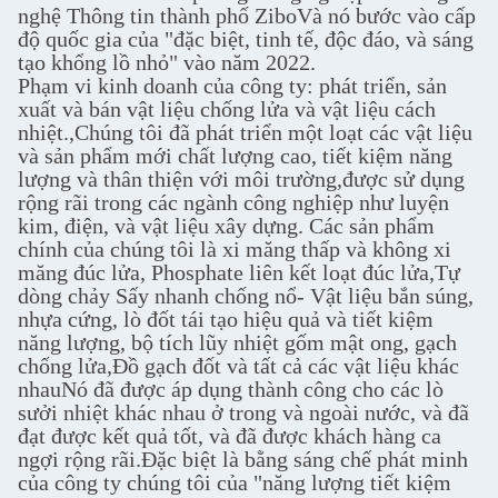
nghệ Thông tin thành phố ZiboVà nó bước vào cấp
độ quốc gia của "đặc biệt, tinh tế, độc đáo, và sáng
tạo khổng lồ nhỏ" vào năm 2022.
Phạm vi kinh doanh của công ty: phát triển, sản
xuất và bán vật liệu chống lửa và vật liệu cách
nhiệt.,Chúng tôi đã phát triển một loạt các vật liệu
và sản phẩm mới chất lượng cao, tiết kiệm năng
lượng và thân thiện với môi trường,được sử dụng
rộng rãi trong các ngành công nghiệp như luyện
kim, điện, và vật liệu xây dựng. Các sản phẩm
chính của chúng tôi là xi măng thấp và không xi
măng đúc lửa, Phosphate liên kết loạt đúc lửa,Tự
dòng chảy Sấy nhanh chống nổ- Vật liệu bắn súng,
nhựa cứng, lò đốt tái tạo hiệu quả và tiết kiệm
năng lượng, bộ tích lũy nhiệt gốm mật ong, gạch
chống lửa,Đồ gạch đốt và tất cả các vật liệu khác
nhauNó đã được áp dụng thành công cho các lò
sưởi nhiệt khác nhau ở trong và ngoài nước, và đã
đạt được kết quả tốt, và đã được khách hàng ca
ngợi rộng rãi.Đặc biệt là bằng sáng chế phát minh
của công ty chúng tôi của "năng lượng tiết kiệm