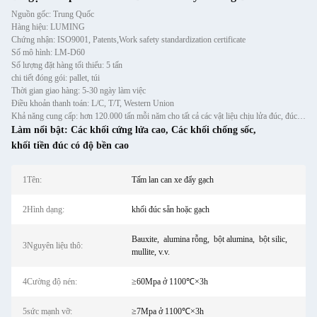
Nguồn gốc: Trung Quốc
Hàng hiệu: LUMING
Chứng nhận: ISO9001, Patents,Work safety standardization certificate
Số mô hình: LM-D60
Số lượng đặt hàng tối thiểu: 5 tấn
chi tiết đóng gói: pallet, túi
Thời gian giao hàng: 5-30 ngày làm việc
Điều khoản thanh toán: L/C, T/T, Western Union
Khả năng cung cấp: hơn 120.000 tấn mỗi năm cho tất cả các vật liệu chịu lửa đúc, đúc sẵn và gạch
Làm nổi bật:
Các khối cứng lửa cao
,
Các khối chống sốc
,
khối tiền đúc có độ bền cao
1Tên:
Tấm lan can xe đẩy gạch
2Hình dạng:
khối đúc sẵn hoặc gạch
Bauxite, ‌ alumina rỗng, ‌ bột alumina, ‌ bột silic,
3Nguyên liệu thô:
mullite, v.v.
4Cường độ nén:
≥60Mpa ở 1100℃×3h
5sức mạnh vỡ:
≥7Mpa ở 1100℃×3h