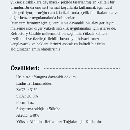
yüksek sıcaklıklara dayanacak şekilde tasarlanmış en kaliteli bir
üründür.Bu da onu sert termal koşullarda kullanmak için ideal
hale getiriyor, örneğin cam fabrikalarında, çelik fabrikalarında ve
diğer benzer uygulamalarda bulunanlar.
İster cam fırınınız için güvenilir ve dayanıklı bir alev gerileyici
malzeme ister diğer yüksek sıcaklık uygulamaları için isterse de,
Refractory Castble mükemmel bir seçimdir.Yüksek kaliteli
özellikleri ve özelleştirilebilir boyutuylaİhtiyaçlarınızı
karşılayacak ve beklentilerinizi aşacak en kaliteli bir ürün
aldığınızdan emin olabilirsiniz.
Özellikleri:
Ürün Adı: Yangına dayanıklı döküm
Endüstri Hammaddesi
ZrO2: ≥31%
SiO2: ≤0,3%
Form: Toz
Sıkıştırma sıklığı: ≥50Mpa
Al2O3: ≥48%
Yüksek Alümina Refractory Tuğlalar için Kullanılır