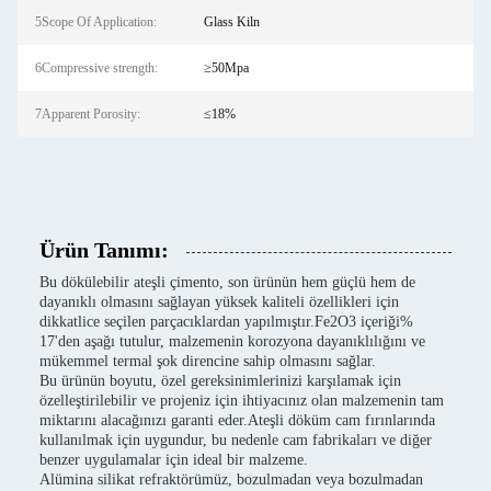
5Scope Of Application:
Glass Kiln
6Compressive strength:
≥50Mpa
7Apparent Porosity:
≤18%
Ürün Tanımı:
Bu dökülebilir ateşli çimento, son ürünün hem güçlü hem de
dayanıklı olmasını sağlayan yüksek kaliteli özellikleri için
dikkatlice seçilen parçacıklardan yapılmıştır.Fe2O3 içeriği%
17'den aşağı tutulur, malzemenin korozyona dayanıklılığını ve
mükemmel termal şok direncine sahip olmasını sağlar.
Bu ürünün boyutu, özel gereksinimlerinizi karşılamak için
özelleştirilebilir ve projeniz için ihtiyacınız olan malzemenin tam
miktarını alacağınızı garanti eder.Ateşli döküm cam fırınlarında
kullanılmak için uygundur, bu nedenle cam fabrikaları ve diğer
benzer uygulamalar için ideal bir malzeme.
Alümina silikat refraktörümüz, bozulmadan veya bozulmadan