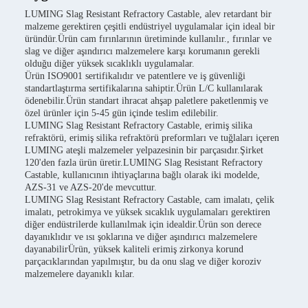
LUMING Slag Resistant Refractory Castable, alev retardant bir
malzeme gerektiren çeşitli endüstriyel uygulamalar için ideal bir
üründür.Ürün cam fırınlarının üretiminde kullanılır., fırınlar ve
slag ve diğer aşındırıcı malzemelere karşı korumanın gerekli
olduğu diğer yüksek sıcaklıklı uygulamalar.
Ürün ISO9001 sertifikalıdır ve patentlere ve iş güvenliği
standartlaştırma sertifikalarına sahiptir.Ürün L/C kullanılarak
ödenebilir.Ürün standart ihracat ahşap paletlere paketlenmiş ve
özel ürünler için 5-45 gün içinde teslim edilebilir.
LUMING Slag Resistant Refractory Castable, erimiş silika
refraktörü, erimiş silika refraktörü preformları ve tuğlaları içeren
LUMING ateşli malzemeler yelpazesinin bir parçasıdır.Şirket
120'den fazla ürün üretir.LUMING Slag Resistant Refractory
Castable, kullanıcının ihtiyaçlarına bağlı olarak iki modelde,
AZS-31 ve AZS-20'de mevcuttur.
LUMING Slag Resistant Refractory Castable, cam imalatı, çelik
imalatı, petrokimya ve yüksek sıcaklık uygulamaları gerektiren
diğer endüstrilerde kullanılmak için idealdir.Ürün son derece
dayanıklıdır ve ısı şoklarına ve diğer aşındırıcı malzemelere
dayanabilirÜrün, yüksek kaliteli erimiş zirkonya korund
parçacıklarından yapılmıştır, bu da onu slag ve diğer koroziv
malzemelere dayanıklı kılar.