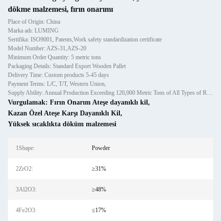
dökme malzemesi, fırın onarımı
Place of Origin: China
Marka adı: LUMING
Sertifika: ISO9001, Patents,Work safety standardization certificate
Model Number: AZS-31,AZS-20
Minimum Order Quantity: 5 metric tons
Packaging Details: Standard Export Wooden Pallet
Delivery Time: Custom products 5-45 days
Payment Terms: L/C, T/T, Western Union,
Supply Ability: Annual Production Exceeding 120,000 Metric Tons of All Types of Refractory Materials Including Castables, Preforms, and Bric
Vurgulamak:
Fırın Onarım Ateşe dayanıklı kil
,
Kazan Özel Ateşe Karşı Dayanıklı Kil
,
Yüksek sıcaklıkta döküm malzemesi
1Shape:
Powder
2ZrO2:
≥31%
3Al2O3:
≥48%
4Fe2O3:
≤17%