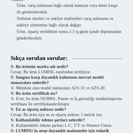
Ürün, varış noktasına bağlı olarak kamyon veya deniz kargo
ile gönderilecektir.
Teslimat süreleri ve nakliye maliyetleri varış noktasına ve
nakliye yöntemine bağlı olarak değişir.
Ürün, sipariş verildikten sonra 2-3 iş günü içinde depomuzdan
gönderilecektir.
Sıkça sorulan sorular:
S: Bu ürünün marka adı nedir?
Cevap: Bu ürün LUMING tarafından üretiliyor.
S: Yangına karşı dayanıklı kalıntının mevcut model
numaraları nelerdir?
A: Mümkün olan model numaraları AZS-31 ve AZS-20.
S: Bu ürün sertifikalı mı?
A: Evet, bu ürün ISO9001, Patent ve İş güvenliği standartlaştırma
sertifikası ile sertifikalandırılmıştır.
S: En az sipariş miktarı nedir?
Cevap: Bu ürün için en az sipariş miktarı 5 metrik ton.
S: Kullanılabilir ödeme şartları nelerdir?
A: Kullanılabilir ödeme şartları L/C, T/T ve Western Union.
S: LUMING'in ateşe dayanıklı malzemeler için tedarik