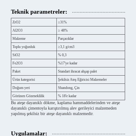
Teknik parametreler:
ZrO2
≥31%
Al2O3
≥ 48%
Malzeme
Parçacıklar
Toplu yoğunluk
≥3,1 g/cm3
SiO2
% 0,3
Fe2O3
%17'ye kadar
Paket
Standart ihracat ahşap palet
Ürün kategorisi
Şekilsiz Ateş Eğiricisi Malzemeler
Doğum yeri
Shandong, Çin
Görünen Gözeneklilik
% 18'e kadar
Bu ateşe dayanıklı dökme, kaplama hammaddelerinden ve ateşe
dayanıklı çimentoyla karıştırılmış alev gerileyici malzemeden
yapılmış şekilsiz bir ateşe dayanıklı malzemedir.
Uygulamalar: