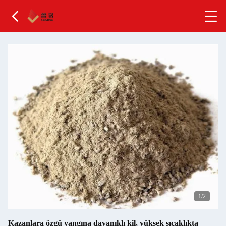
1
/2
Kazanlara özgü yangına dayanıklı kil, yüksek sıcaklıkta