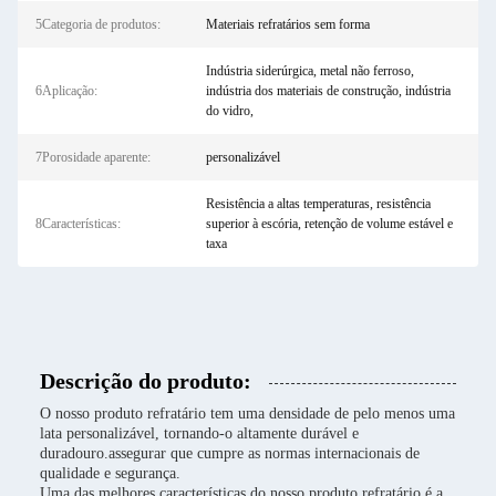
5Categoria de produtos:
Materiais refratários sem forma
Indústria siderúrgica, metal não ferroso,
6Aplicação:
indústria dos materiais de construção, indústria
do vidro,
7Porosidade aparente:
personalizável
Resistência a altas temperaturas, resistência
8Características:
superior à escória, retenção de volume estável e
taxa
Descrição do produto:
O nosso produto refratário tem uma densidade de pelo menos uma
lata personalizável, tornando-o altamente durável e
duradouro.assegurar que cumpre as normas internacionais de
qualidade e segurança.
Uma das melhores características do nosso produto refratário é a