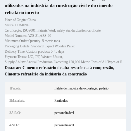
utilizados na indústria da construção civil e do cimento
refratário incerto
Place of Origin: China
Marca: LUMING
Certificação: ISO9001, Patents,Work safety standardization certificate
Model Number: AZS-31,AZS-20
Minimum Order Quantity: 5 metric tons
Packaging Details: Standard Export Wooden Pallet
Delivery Time: Custom products 5-45 days
Payment Terms: L/C, T/T, Western Union,
Supply Ability: Annual Production Exceeding 120,000 Metric Tons of All Types of Refractory Materials Including Castables, Preforms, and Bric
Destacar:
Cimento refratário de alta resistência à compressão
,
Cimento refratário da indústria da construção
1Pacote:
Pálete de madeira da exportação padrão
2Materiais:
Partículas
3Al2o3:
personalizável
4ZrO2:
personalizável