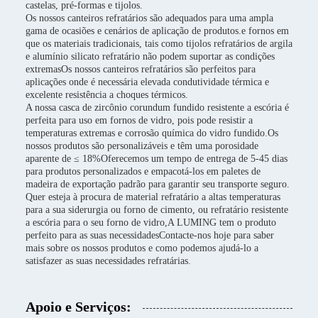
castelas, pré-formas e tijolos.
Os nossos canteiros refratários são adequados para uma ampla
gama de ocasiões e cenários de aplicação de produtos.e fornos em
que os materiais tradicionais, tais como tijolos refratários de argila
e alumínio silicato refratário não podem suportar as condições
extremasOs nossos canteiros refratários são perfeitos para
aplicações onde é necessária elevada condutividade térmica e
excelente resistência a choques térmicos.
A nossa casca de zircônio corundum fundido resistente a escória é
perfeita para uso em fornos de vidro, pois pode resistir a
temperaturas extremas e corrosão química do vidro fundido.Os
nossos produtos são personalizáveis e têm uma porosidade
aparente de ≤ 18%Oferecemos um tempo de entrega de 5-45 dias
para produtos personalizados e empacotá-los em paletes de
madeira de exportação padrão para garantir seu transporte seguro.
Quer esteja à procura de material refratário a altas temperaturas
para a sua siderurgia ou forno de cimento, ou refratário resistente
a escória para o seu forno de vidro,A LUMING tem o produto
perfeito para as suas necessidadesContacte-nos hoje para saber
mais sobre os nossos produtos e como podemos ajudá-lo a
satisfazer as suas necessidades refratárias.
Apoio e Serviços: