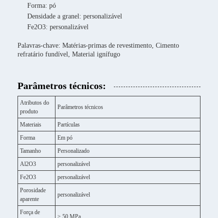
Forma: pó
Densidade a granel: personalizável
Fe2O3: personalizável
Palavras-chave: Matérias-primas de revestimento, Cimento
refratário fundível, Material ignífugo
Parâmetros técnicos:
Atributos do
Parâmetros técnicos
produto
Materiais
Partículas
Forma
Em pó
Tamanho
Personalizado
Al2O3
personalizável
Fe2O3
personalizável
Porosidade
personalizável
aparente
Força de
≥ 50 MPa